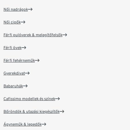
Női nadrágok
Női cipők
Férfi pulóverek & melegítőfelsők
Férfi övek
Férfi fehérneműk
Gyerekdivat
Babaruhák
Cafissimo modellek és színek
Bőröndök & utazási kiegészítők
Ágyneműk & lepedők