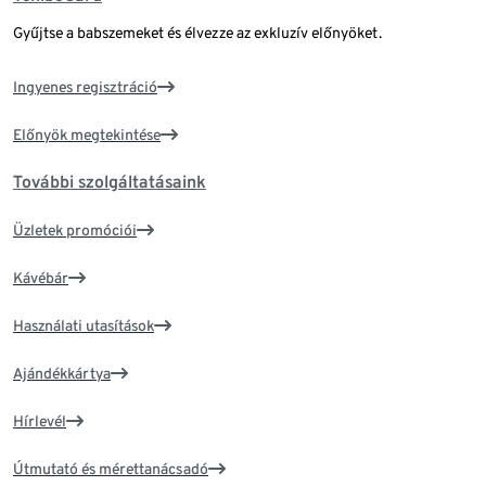
Gyűjtse a babszemeket és élvezze az exkluzív előnyöket.
Ingyenes regisztráció
Előnyök megtekintése
További szolgáltatásaink
Üzletek promóciói
Kávébár
Használati utasítások
Ajándékkártya
Hírlevél
Útmutató és mérettanácsadó