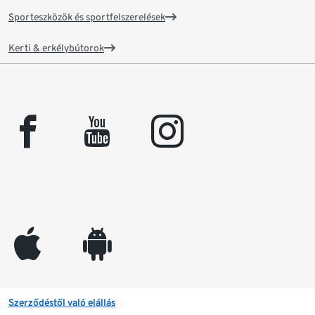
Sporteszközök és sportfelszerelések
Kerti & erkélybútorok
facebook
youtube
instagram
appleinc
android
Szerződéstől való elállás