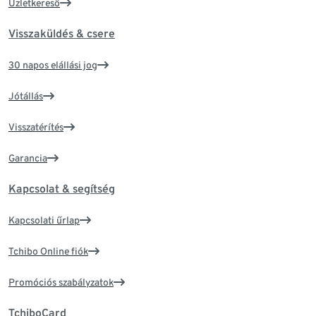
Üzletkereső
Visszaküldés & csere
30 napos elállási jog
Jótállás
Visszatérítés
Garancia
Kapcsolat & segítség
Kapcsolati űrlap
Tchibo Online fiók
Promóciós szabályzatok
TchiboCard