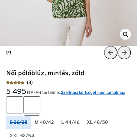
1/7
Női pólóblúz, mintás, zöld
(3)
5 495
ÁFA-t tartalmaz
Szállítási költséget nem tartalmaz
Ft
S 36/38
M 40/42
L 44/46
XL 48/50
XXL 52/54