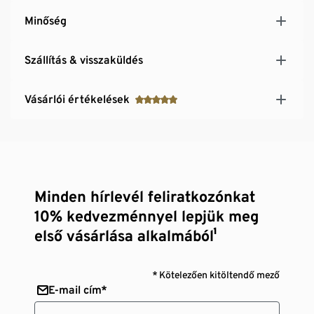
Minőség
Szállítás & visszaküldés
Vásárlói értékelések
Minden hírlevél feliratkozónkat
10% kedvezménnyel lepjük meg
első vásárlása alkalmából¹
* Kötelezően kitöltendő mező
E-mail cím*