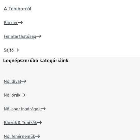
A Tchibo-ról
Karrier
Fenntarthatóság
Sajtó
Legnépszerűbb kategóriáink
Női divat
Női órák
Női sportnadrágok
Blúzok & Tunikák
Női fehérneműk