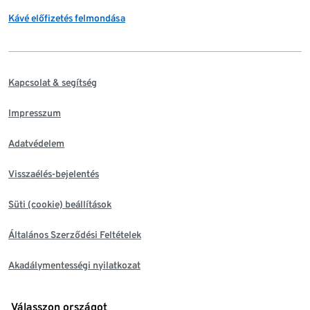
Kávé előfizetés felmondása
Kapcsolat & segítség
Impresszum
Adatvédelem
Visszaélés-bejelentés
Süti (cookie) beállítások
Általános Szerződési Feltételek
Akadálymentességi nyilatkozat
Válasszon országot