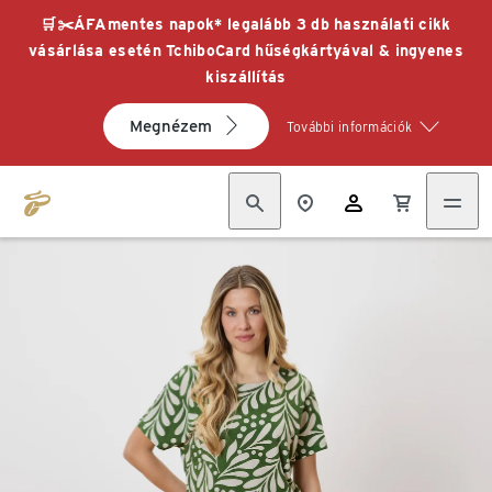
🛒✂️ÁFAmentes napok* legalább 3 db használati cikk
vásárlása esetén TchiboCard hűségkártyával & ingyenes
kiszállítás
Megnézem
További információk