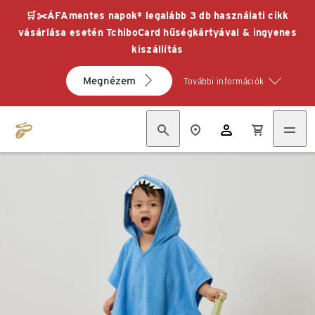
🛒✂️ÁFAmentes napok* legalább 3 db használati cikk
vásárlása esetén TchiboCard hűségkártyával & ingyenes
kiszállítás
Megnézem
További információk