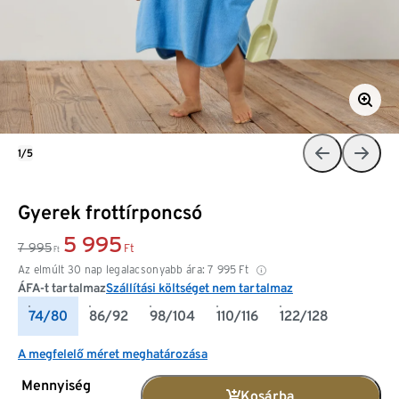
1/5
Gyerek frottírponcsó
5 995
7 995
Ft
Ft
Az elmúlt 30 nap legalacsonyabb ára:
7 995
Ft
ÁFA-t tartalmaz
Szállítási költséget nem tartalmaz
74/80
86/92
98/104
110/116
122/128
A megfelelő méret meghatározása
Mennyiség
Kosárba