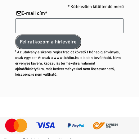
* Kötelezően kitöltendő mező
E-mail cím*
Feliratkozom a hírlevélre
¹ Az utalvány a sikeres regisztrációt követő 1 hónapig érvényes,
csak egyszer és csak a www.tchibo.hu oldalon beváltható. Nem
érvényes kávéra, kapszulás termékekre, valamint
ajándékkártyákra, más kedvezményekkel nem összevonható,
készpénzre nem váltható.