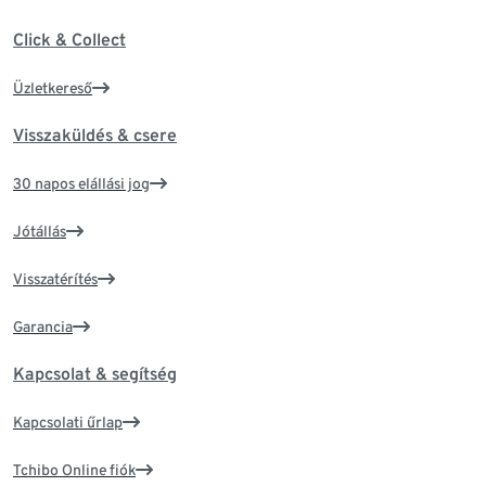
Click & Collect
Üzletkereső
Visszaküldés & csere
30 napos elállási jog
Jótállás
Visszatérítés
Garancia
Kapcsolat & segítség
Kapcsolati űrlap
Tchibo Online fiók