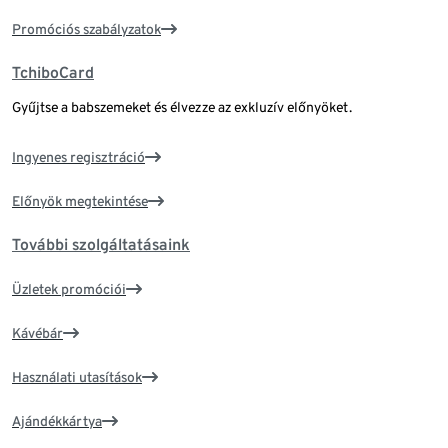
Promóciós szabályzatok
TchiboCard
Gyűjtse a babszemeket és élvezze az exkluzív előnyöket.
Ingyenes regisztráció
Előnyök megtekintése
További szolgáltatásaink
Üzletek promóciói
Kávébár
Használati utasítások
Ajándékkártya