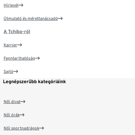
Hírlevél
Útmutató és mérettanácsadó
A Tchibo-ról
Karrier
Fenntarthatóság
Sajtó
Legnépszerűbb kategóriáink
Női divat
Női órák
Női sportnadrágok