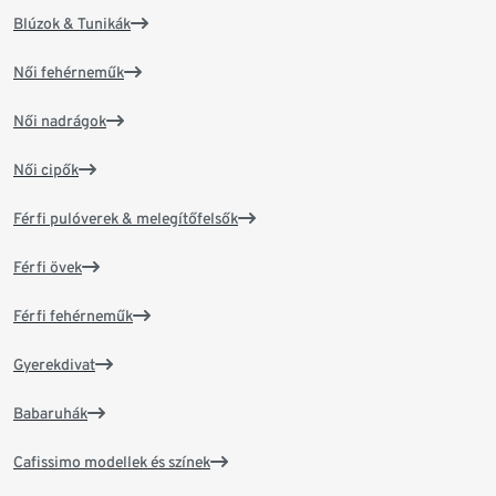
Blúzok & Tunikák
Női fehérneműk
Női nadrágok
Női cipők
Férfi pulóverek & melegítőfelsők
Férfi övek
Férfi fehérneműk
Gyerekdivat
Babaruhák
Cafissimo modellek és színek