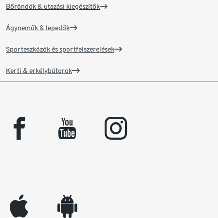
Bőröndök & utazási kiegészítők
Ágyneműk & lepedők
Sporteszközök és sportfelszerelések
Kerti & erkélybútorok
facebook
youtube
instagram
appleinc
android