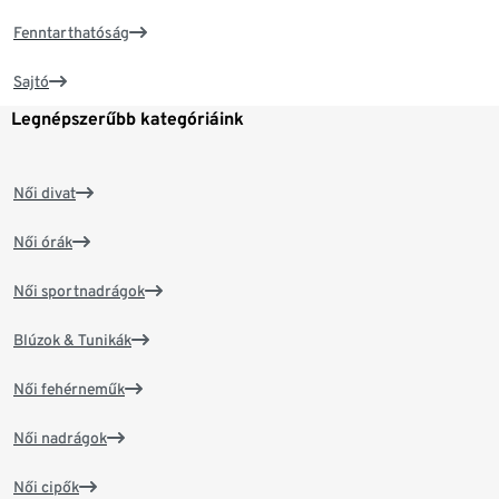
Fenntarthatóság
Sajtó
Legnépszerűbb kategóriáink
Női divat
Női órák
Női sportnadrágok
Blúzok & Tunikák
Női fehérneműk
Női nadrágok
Női cipők