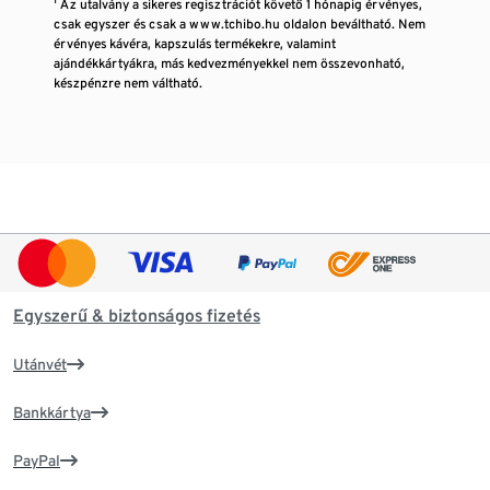
¹ Az utalvány a sikeres regisztrációt követő 1 hónapig érvényes,
csak egyszer és csak a www.tchibo.hu oldalon beváltható. Nem
érvényes kávéra, kapszulás termékekre, valamint
ajándékkártyákra, más kedvezményekkel nem összevonható,
készpénzre nem váltható.
Egyszerű & biztonságos fizetés
Utánvét
Bankkártya
PayPal