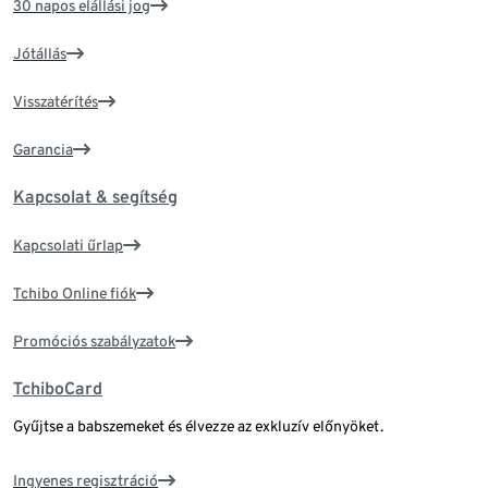
30 napos elállási jog
Jótállás
Visszatérítés
Garancia
Kapcsolat & segítség
Kapcsolati űrlap
Tchibo Online fiók
Promóciós szabályzatok
TchiboCard
Gyűjtse a babszemeket és élvezze az exkluzív előnyöket.
Ingyenes regisztráció