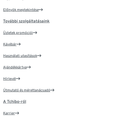
Előnyök megtekintése
További szolgáltatásaink
Üzletek promóciói
Kávébár
Használati utasítások
Ajándékkártya
Hírlevél
Útmutató és mérettanácsadó
A Tchibo-ról
Karrier