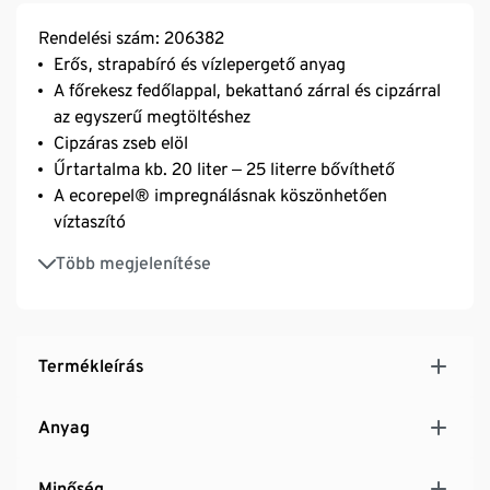
Rendelési szám: 206382
Erős, strapabíró és vízlepergető anyag
A főrekesz fedőlappal, bekattanó zárral és cipzárral
az egyszerű megtöltéshez
Cipzáras zseb elöl
Űrtartalma kb. 20 liter ‒ 25 literre bővíthető
A ecorepel® impregnálásnak köszönhetően
víztaszító
Laptoptartó rekesszel, mely a hátoldalon keresztül
Több megjelenítése
is hozzáférhető
Állítható hosszúságú, párnázott vállpánt az
optimális illeszkedésért
A hálós anyagú, párnázott hátoldal optimális
Termékleírás
szellőzést biztosít
2 oldalsó nyitott rekesz – max. 0,5 literes
Anyag
palackokhoz
Párnázott alj
Minőség
Hordozó fogantyúval