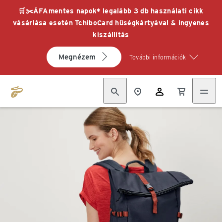
🛒✂️ÁFAmentes napok* legalább 3 db használati cikk
vásárlása esetén TchiboCard hűségkártyával & ingyenes
kiszállítás
Megnézem
További információk