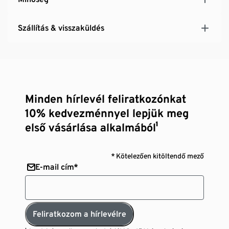
Szállítás & visszaküldés
Minden hírlevél feliratkozónkat
10% kedvezménnyel lepjük meg
első vásárlása alkalmából¹
* Kötelezően kitöltendő mező
E-mail cím*
Feliratkozom a hírlevélre