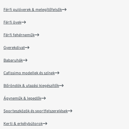
Férfi pulóverek & melegítőfelsők
Férfi övek
Férfi fehérneműk
Gyerekdivat
Babaruhák
Cafissimo modellek és színek
Bőröndök & utazási kiegészítők
Ágyneműk & lepedők
Sporteszközök és sportfelszerelések
Kerti & erkélybútorok