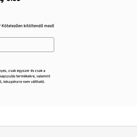
* Kötelezően kitöltendő mező
nyes, csak egyszer és csak a
kapszulás termékekre, valamint
, készpénzre nem váltható.