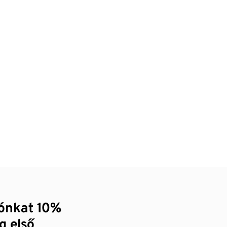
zónkat 10%
g első