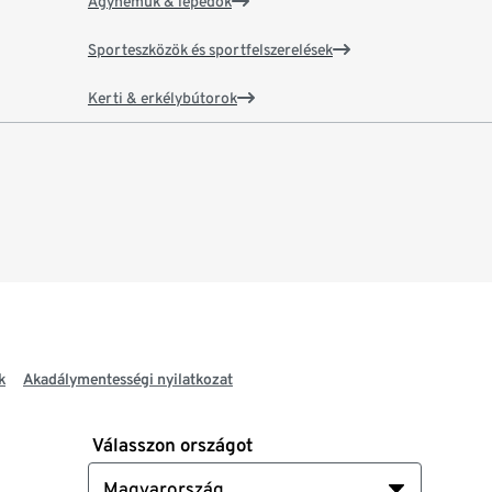
Ágyneműk & lepedők
Sporteszközök és sportfelszerelések
Kerti & erkélybútorok
k
Akadálymentességi nyilatkozat
Válasszon országot
Magyarország