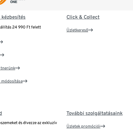
& kézbesítés
Click & Collect
állítás 24 990 Ft felett
Üzletkereső
artnerünk
ím módosítása
d
További szolgáltatásaink
bszemeket és élvezze az exkluzív
Üzletek promóciói