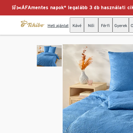
🛒✂️ÁFAmentes napok* legalább 3 db használati cik
Heti ajánlat
Kávé
Női
Férfi
Gyerek
O