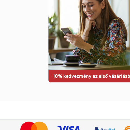
10% kedvezmény az első vásárlásb