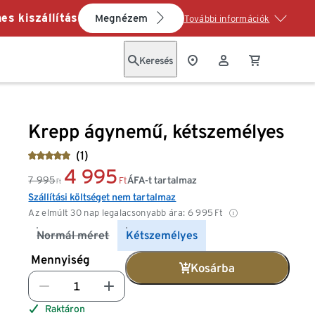
es kiszállítás
Megnézem
További információk
Keresés
Krepp ágynemű, kétszemélyes
(1)
4 995
7 995
ÁFA-t tartalmaz
Ft
Ft
Szállítási költséget nem tartalmaz
Az elmúlt 30 nap legalacsonyabb ára:
6 995
Ft
Normál méret
Kétszemélyes
Mennyiség
Kosárba
Raktáron