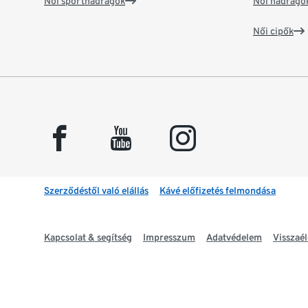
Női sportnadrágok
Női nadrágo
Női cipők
facebook
youtube
instagram
Szerződéstől való elállás
Kávé előfizetés felmondása
Kapcsolat & segítség
Impresszum
Adatvédelem
Visszaél