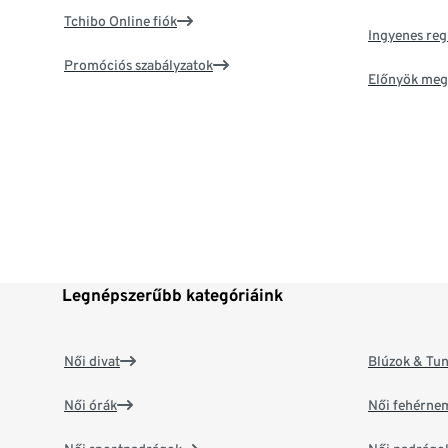
Tchibo Online fiók
Ingyenes reg
Promóciós szabályzatok
Előnyök meg
Legnépszerűbb kategóriáink
Női divat
Blúzok & Tun
Női órák
Női fehérne