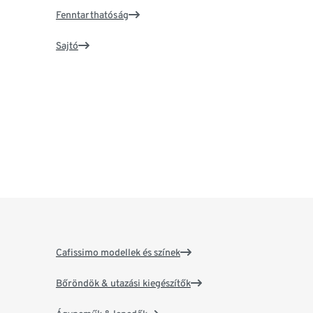
Fenntarthatóság
Sajtó
Cafissimo modellek és színek
Bőröndök & utazási kiegészítők