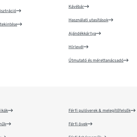
Kávébár
isztráció
Használati utasítások
tekintése
Ajándékkártya
Hírlevél
Útmutató és mérettanácsadó
ikák
Férfi pulóverek & melegítőfelsők
műk
Férfi övek