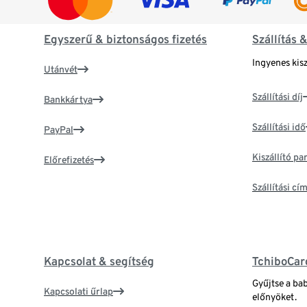
Egyszerű & biztonságos fizetés
Szállítás 
Ingyenes kisz
Utánvét
Szállítási díj
Bankkártya
Szállítási idő
PayPal
Kiszállító p
Előrefizetés
Szállítási c
Kapcsolat & segítség
TchiboCar
Gyűjtse a ba
Kapcsolati űrlap
előnyöket.