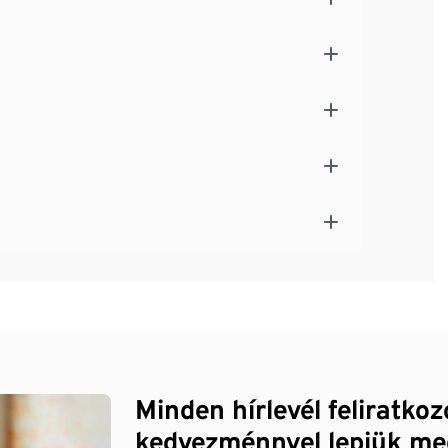
Minden hírlevél feliratko
kedvezménnyel lepjük me