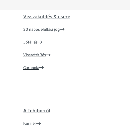
Visszaküldés & csere
30 napos elállási jog
Jótállás
Visszatérítés
Garancia
A Tchibo-ról
Karrier