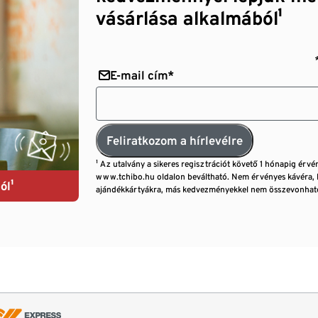
vásárlása alkalmából¹
E-mail cím*
Feliratkozom a hírlevélre
¹ Az utalvány a sikeres regisztrációt követő 1 hónapig érvé
www.tchibo.hu oldalon beváltható. Nem érvényes kávéra, 
ól¹
ajándékkártyákra, más kedvezményekkel nem összevonható