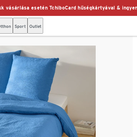
k vásárlása esetén TchiboCard hűségkártyával & ingyen
tthon
Sport
Outlet