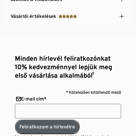
Vásárlói értékelések
Minden hírlevél feliratkozónkat
10% kedvezménnyel lepjük meg
első vásárlása alkalmából¹
* Kötelezően kitöltendő mező
E-mail cím*
Feliratkozom a hírlevélre