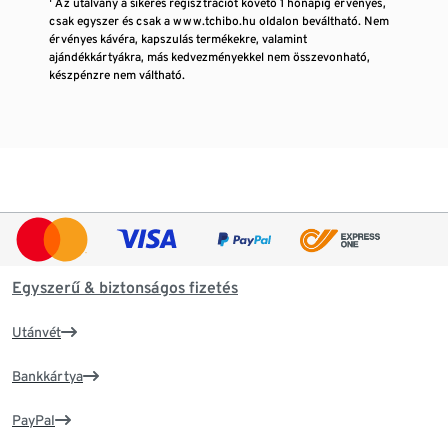
¹ Az utalvány a sikeres regisztrációt követő 1 hónapig érvényes,
csak egyszer és csak a www.tchibo.hu oldalon beváltható. Nem
érvényes kávéra, kapszulás termékekre, valamint
ajándékkártyákra, más kedvezményekkel nem összevonható,
készpénzre nem váltható.
Egyszerű & biztonságos fizetés
Utánvét
Bankkártya
PayPal