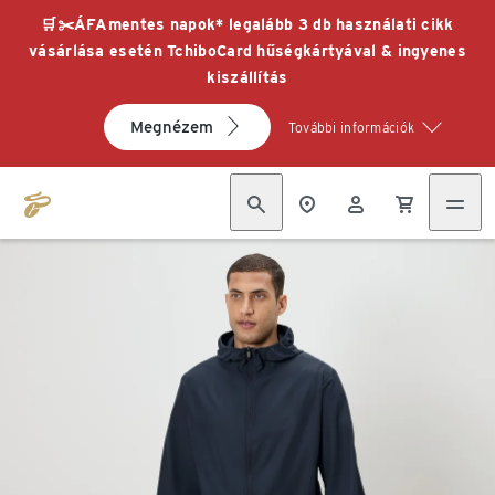
🛒✂️ÁFAmentes napok* legalább 3 db használati cikk
vásárlása esetén TchiboCard hűségkártyával & ingyenes
kiszállítás
Megnézem
További információk