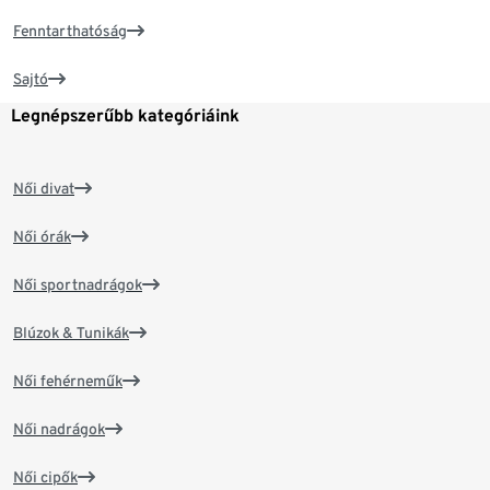
Fenntarthatóság
Sajtó
Legnépszerűbb kategóriáink
Női divat
Női órák
Női sportnadrágok
Blúzok & Tunikák
Női fehérneműk
Női nadrágok
Női cipők