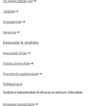
30 napos elállási jog
Jótállás
Visszatérítés
Garancia
Kapcsolat & segítség
Kapcsolati űrlap
Tchibo Online fiók
Promóciós szabályzatok
TchiboCard
Gyűjtse a babszemeket és élvezze az exkluzív előnyöket.
Ingyenes regisztráció