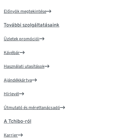
Előnyök megtekintése
További szolgáltatásaink
Üzletek promóciói
Kávébár
Használati utasítások
Ajándékkártya
Hírlevél
Útmutató és mérettanácsadó
A Tchibo-ról
Karrier