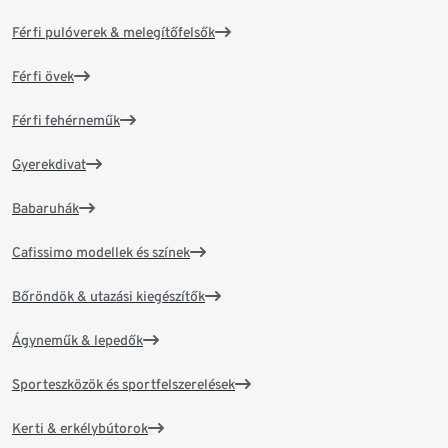
Férfi pulóverek & melegítőfelsők
Férfi övek
Férfi fehérneműk
Gyerekdivat
Babaruhák
Cafissimo modellek és színek
Bőröndök & utazási kiegészítők
Ágyneműk & lepedők
Sporteszközök és sportfelszerelések
Kerti & erkélybútorok