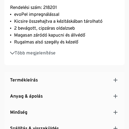
Rendelési szám: 218201
evoPel impregnálással
Kicsire összehajtva a kézitáskában tárolható
2 bevágott, cipzáras oldalzseb
Magasan záródó kapucni és állvédő
Rugalmas alsó szegély és kézelő
Hasadásgátolt anyag, nagyon strapabíró
Több megjelenítése
Termékleírás
Anyag & ápolás
Minőség
Szállítás & visszaküldés