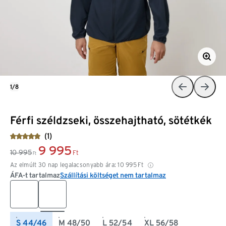
1/8
Férfi széldzseki, összehajtható, sötétkék
(1)
9 995
10 995
Ft
Ft
Az elmúlt 30 nap legalacsonyabb ára:
10 995
Ft
ÁFA-t tartalmaz
Szállítási költséget nem tartalmaz
S 44/46
M 48/50
L 52/54
XL 56/58