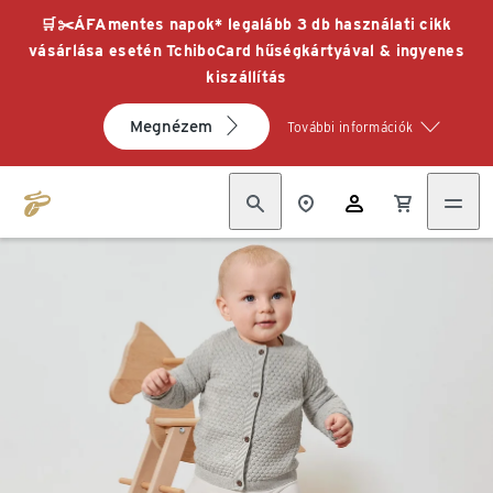
🛒✂️ÁFAmentes napok* legalább 3 db használati cikk
vásárlása esetén TchiboCard hűségkártyával & ingyenes
kiszállítás
Megnézem
További információk