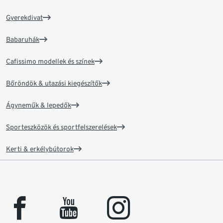
Gyerekdivat
Babaruhák
Cafissimo modellek és színek
Bőröndök & utazási kiegészítők
Ágyneműk & lepedők
Sporteszközök és sportfelszerelések
Kerti & erkélybútorok
facebook
youtube
instagram