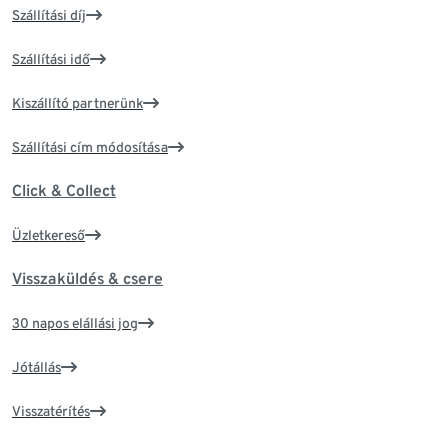
Szállítási díj
Szállítási idő
Kiszállító partnerünk
Szállítási cím módosítása
Click & Collect
Üzletkereső
Visszaküldés & csere
30 napos elállási jog
Jótállás
Visszatérítés