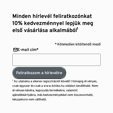
Minden hírlevél feliratkozónkat
10% kedvezménnyel lepjük meg
első vásárlása alkalmából¹
* Kötelezően kitöltendő mező
E-mail cím*
Feliratkozom a hírlevélre
¹ Az utalvány a sikeres regisztrációt követő 1 hónapig érvényes,
csak egyszer és csak a www.tchibo.hu oldalon beváltható. Nem
érvényes kávéra, kapszulás termékekre, valamint
ajándékkártyákra, más kedvezményekkel nem összevonható,
készpénzre nem váltható.