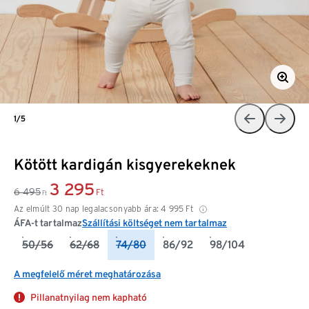
1/5
Kötött kardigán kisgyerekeknek
3 295
6 495
Ft
Ft
Az elmúlt 30 nap legalacsonyabb ára:
4 995
Ft
ÁFA-t tartalmaz
Szállítási költséget nem tartalmaz
50/56
62/68
74/80
86/92
98/104
A megfelelő méret meghatározása
Pillanatnyilag nem kapható