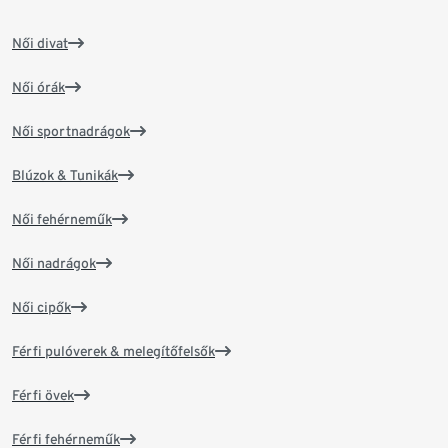
Női divat
Női órák
Női sportnadrágok
Blúzok & Tunikák
Női fehérneműk
Női nadrágok
Női cipők
Férfi pulóverek & melegítőfelsők
Férfi övek
Férfi fehérneműk