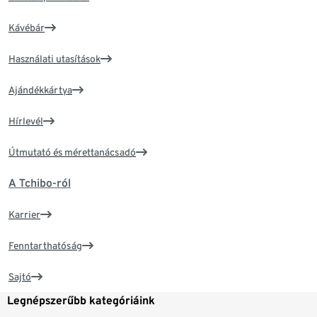
Kávébár
Használati utasítások
Ajándékkártya
Hírlevél
Útmutató és mérettanácsadó
A Tchibo-ról
Karrier
Fenntarthatóság
Sajtó
Legnépszerűbb kategóriáink