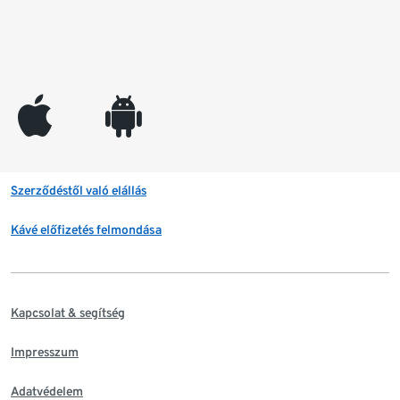
appleinc
android
Szerződéstől való elállás
Kávé előfizetés felmondása
Kapcsolat & segítség
Impresszum
Adatvédelem