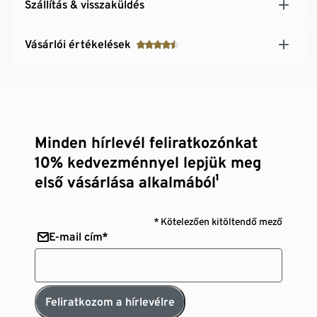
Szállítás & visszaküldés
Vásárlói értékelések
Minden hírlevél feliratkozónkat
10% kedvezménnyel lepjük meg
első vásárlása alkalmából¹
* Kötelezően kitöltendő mező
E-mail cím*
Feliratkozom a hírlevélre