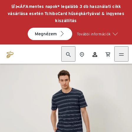
🛒✂️ÁFAmentes napok* legalább 3 db használati cikk
vásárlása esetén TchiboCard hűségkártyával & ingyenes
kiszállítás
Megnézem
További információk