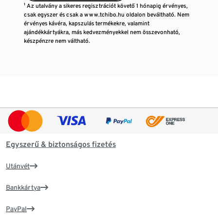
¹ Az utalvány a sikeres regisztrációt követő 1 hónapig érvényes,
csak egyszer és csak a www.tchibo.hu oldalon beváltható. Nem
érvényes kávéra, kapszulás termékekre, valamint
ajándékkártyákra, más kedvezményekkel nem összevonható,
készpénzre nem váltható.
Egyszerű & biztonságos fizetés
Utánvét
Bankkártya
PayPal