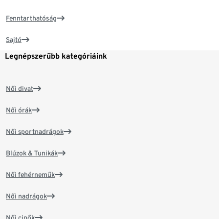
Fenntarthatóság
Sajtó
Legnépszerűbb kategóriáink
Női divat
Női órák
Női sportnadrágok
Blúzok & Tunikák
Női fehérneműk
Női nadrágok
Női cipők