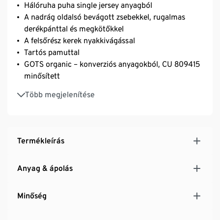
Hálóruha puha single jersey anyagból
A nadrág oldalsó bevágott zsebekkel, rugalmas
derékpánttal és megkötőkkel
A felsőrész kerek nyakkivágással
Tartós pamuttal
GOTS organic – konverziós anyagokból, CU 809415
minősített
Online 4XL-es méretig
Több megjelenítése
Termékleírás
Anyag & ápolás
Minőség