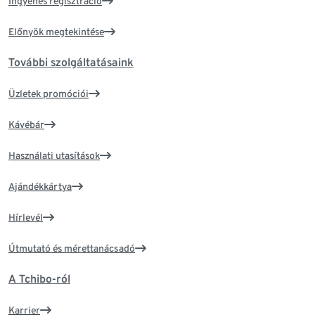
Ingyenes regisztráció
Előnyök megtekintése
További szolgáltatásaink
Üzletek promóciói
Kávébár
Használati utasítások
Ajándékkártya
Hírlevél
Útmutató és mérettanácsadó
A Tchibo-ról
Karrier