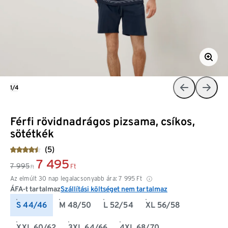
1/4
Férfi rövidnadrágos pizsama, csíkos,
sötétkék
(5)
7 495
7 995
Ft
Ft
Az elmúlt 30 nap legalacsonyabb ára:
7 995
Ft
ÁFA-t tartalmaz
Szállítási költséget nem tartalmaz
S 44/46
M 48/50
L 52/54
XL 56/58
XXL 60/62
3XL 64/66
4XL 68/70