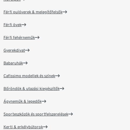
Férfi pulóverek & melegítőfelsők
Férfi övek
Férfi fehérneműk
Gyerekdivat
Babaruhák
Cafissimo modellek és színek
Bőröndök & utazási kiegészítők
Ágyneműk & lepedők
Sporteszközök és sportfelszerelések
Kerti & erkélybútorok