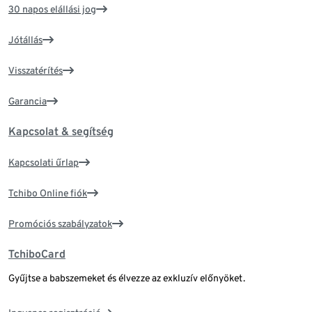
30 napos elállási jog
Jótállás
Visszatérítés
Garancia
Kapcsolat & segítség
Kapcsolati űrlap
Tchibo Online fiók
Promóciós szabályzatok
TchiboCard
Gyűjtse a babszemeket és élvezze az exkluzív előnyöket.