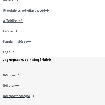
Hírlevél
Útmutató és mérettanácsadó
A Tchibo-ról
Karrier
Fenntarthatóság
Sajtó
Legnépszerűbb kategóriáink
Női divat
Női órák
Női sportnadrágok