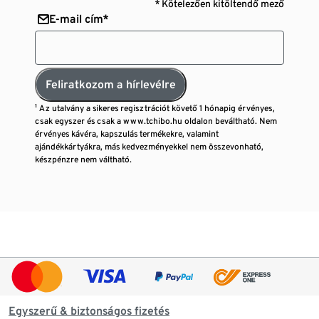
* Kötelezően kitöltendő mező
E-mail cím*
Feliratkozom a hírlevélre
¹ Az utalvány a sikeres regisztrációt követő 1 hónapig érvényes,
csak egyszer és csak a www.tchibo.hu oldalon beváltható. Nem
érvényes kávéra, kapszulás termékekre, valamint
ajándékkártyákra, más kedvezményekkel nem összevonható,
készpénzre nem váltható.
Egyszerű & biztonságos fizetés