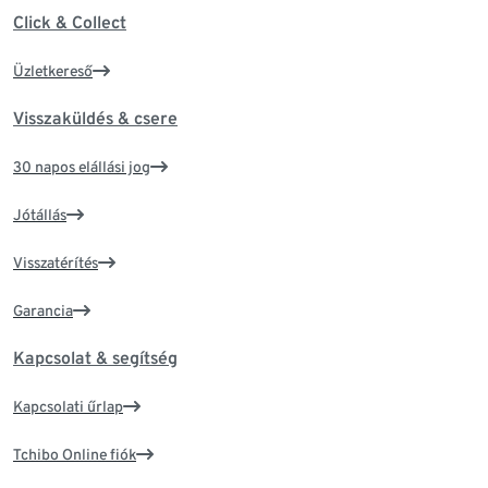
Click & Collect
Üzletkereső
Visszaküldés & csere
30 napos elállási jog
Jótállás
Visszatérítés
Garancia
Kapcsolat & segítség
Kapcsolati űrlap
Tchibo Online fiók