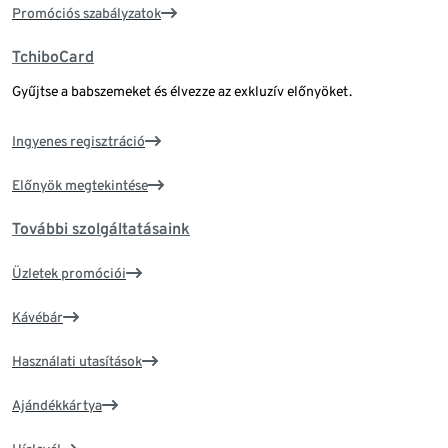
Promóciós szabályzatok
TchiboCard
Gyűjtse a babszemeket és élvezze az exkluzív előnyöket.
Ingyenes regisztráció
Előnyök megtekintése
További szolgáltatásaink
Üzletek promóciói
Kávébár
Használati utasítások
Ajándékkártya