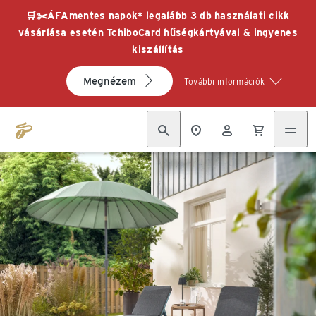
🛒✂️ÁFAmentes napok* legalább 3 db használati cikk
vásárlása esetén TchiboCard hűségkártyával & ingyenes
kiszállítás
Megnézem
További információk