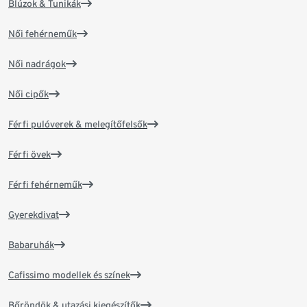
Blúzok & Tunikák
Női fehérneműk
Női nadrágok
Női cipők
Férfi pulóverek & melegítőfelsők
Férfi övek
Férfi fehérneműk
Gyerekdivat
Babaruhák
Cafissimo modellek és színek
Bőröndök & utazási kiegészítők