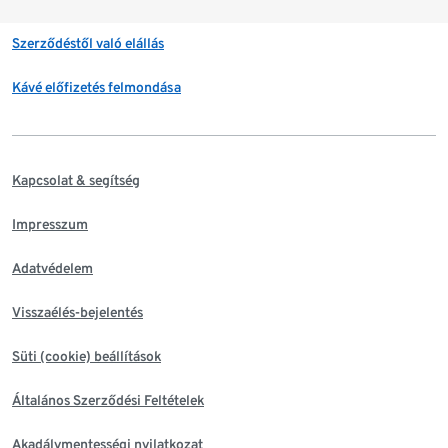
Szerződéstől való elállás
Kávé előfizetés felmondása
Kapcsolat & segítség
Impresszum
Adatvédelem
Visszaélés-bejelentés
Süti (cookie) beállítások
Általános Szerződési Feltételek
Akadálymentességi nyilatkozat