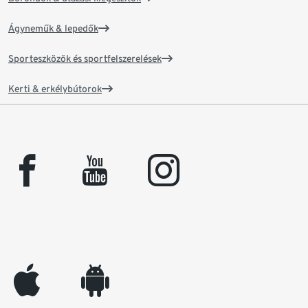
Ágyneműk & lepedők
Sporteszközök és sportfelszerelések
Kerti & erkélybútorok
facebook
youtube
instagram
appleinc
android