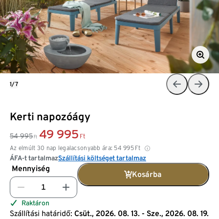
1/7
Kerti napozóágy
49 995
54 995
Ft
Ft
Az elmúlt 30 nap legalacsonyabb ára:
54 995
Ft
ÁFA-t tartalmaz
Szállítási költséget tartalmaz
Mennyiség
Kosárba
Raktáron
Szállítási határidő:
Csüt., 2026. 08. 13. - Sze., 2026. 08. 19.