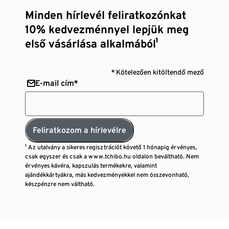
Minden hírlevél feliratkozónkat
10% kedvezménnyel lepjük meg
első vásárlása alkalmából¹
* Kötelezően kitöltendő mező
E-mail cím*
Feliratkozom a hírlevélre
¹ Az utalvány a sikeres regisztrációt követő 1 hónapig érvényes,
csak egyszer és csak a www.tchibo.hu oldalon beváltható. Nem
érvényes kávéra, kapszulás termékekre, valamint
ajándékkártyákra, más kedvezményekkel nem összevonható,
készpénzre nem váltható.