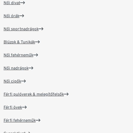
Női divat
Női órák
Női sportnadrágok
Blúzok & Tunikák
Női fehérneműk
Női nadrágok
Női cipők
Férfi pulóverek & melegítőfelsők
Férfi övek
Férfi fehérneműk