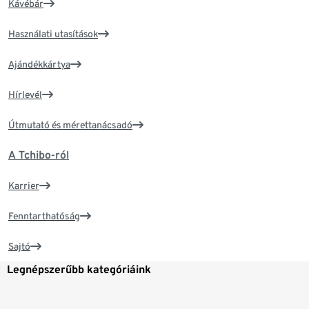
Kávébár
Használati utasítások
Ajándékkártya
Hírlevél
Útmutató és mérettanácsadó
A Tchibo-ról
Karrier
Fenntarthatóság
Sajtó
Legnépszerűbb kategóriáink