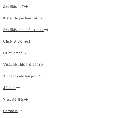
Szállítási idő
Kiszállító partnerünk
Szállítási cím módosítása
Click & Collect
Üzletkereső
Visszaküldés & csere
30 napos elállási jog
Jótállás
Visszatérítés
Garancia