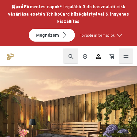
🛒✂️ÁFAmentes napok* legalább 3 db használati cikk
vásárlása esetén TchiboCard hűségkártyával & ingyenes
kiszállítás
Megnézem
További információk