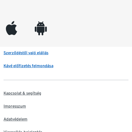
appleinc
android
Szerződéstől való elállás
Kávé előfizetés felmondása
Kapcsolat & segítség
Impresszum
Adatvédelem
Visszaélés-bejelentés