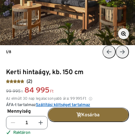
1/8
Kerti hintaágy, kb. 150 cm
(2)
84 995
99 995
Ft
Ft
Az elmúlt 30 nap legalacsonyabb ára:
99 995
Ft
ÁFA-t tartalmaz
Szállítási költséget tartalmaz
Mennyiség
Kosárba
Raktáron