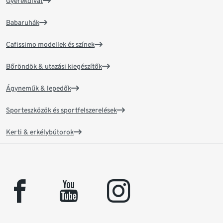
Gyerekdivat
Babaruhák
Cafissimo modellek és színek
Bőröndök & utazási kiegészítők
Ágyneműk & lepedők
Sporteszközök és sportfelszerelések
Kerti & erkélybútorok
facebook
youtube
instagram