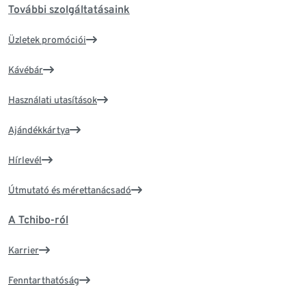
További szolgáltatásaink
Üzletek promóciói
Kávébár
Használati utasítások
Ajándékkártya
Hírlevél
Útmutató és mérettanácsadó
A Tchibo-ról
Karrier
Fenntarthatóság