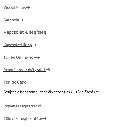
Visszatérítés
Garancia
Kapcsolat & segítség
Kapcsolati űrlap
Tchibo Online fiók
Promóciós szabályzatok
TchiboCard
Gyűjtse a babszemeket és élvezze az exkluzív előnyöket.
Ingyenes regisztráció
Előnyök megtekintése