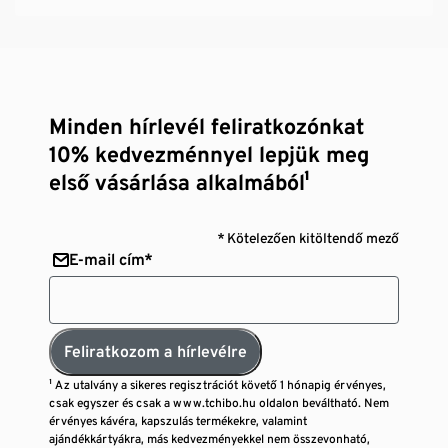
Minden hírlevél feliratkozónkat
10% kedvezménnyel lepjük meg
első vásárlása alkalmából¹
* Kötelezően kitöltendő mező
E-mail cím*
Feliratkozom a hírlevélre
¹ Az utalvány a sikeres regisztrációt követő 1 hónapig érvényes,
csak egyszer és csak a www.tchibo.hu oldalon beváltható. Nem
érvényes kávéra, kapszulás termékekre, valamint
ajándékkártyákra, más kedvezményekkel nem összevonható,