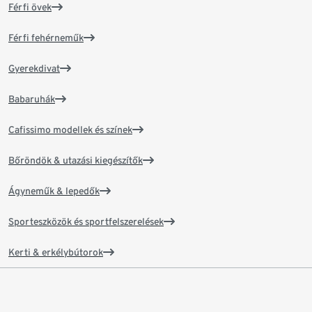
Férfi övek
Férfi fehérneműk
Gyerekdivat
Babaruhák
Cafissimo modellek és színek
Bőröndök & utazási kiegészítők
Ágyneműk & lepedők
Sporteszközök és sportfelszerelések
Kerti & erkélybútorok