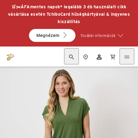
🛒✂️ÁFAmentes napok* legalább 3 db használati cikk
vásárlása esetén TchiboCard hűségkártyával & ingyenes
kiszállítás
Megnézem
További információk