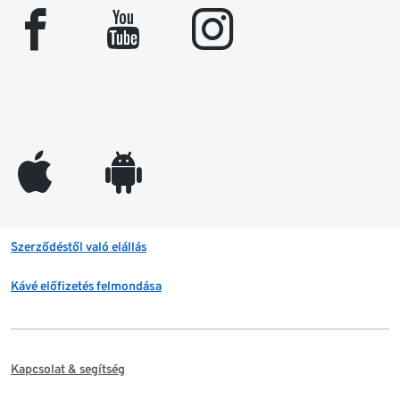
facebook
youtube
instagram
appleinc
android
Szerződéstől való elállás
Kávé előfizetés felmondása
Kapcsolat & segítség