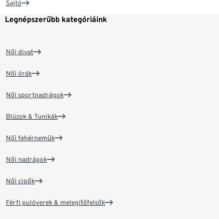
Sajtó
Legnépszerűbb kategóriáink
Női divat
Női órák
Női sportnadrágok
Blúzok & Tunikák
Női fehérneműk
Női nadrágok
Női cipők
Férfi pulóverek & melegítőfelsők