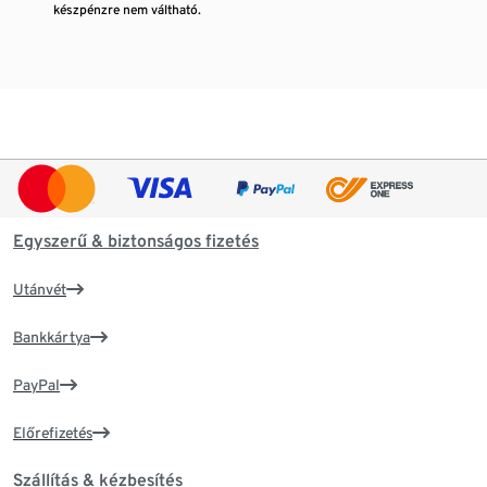
készpénzre nem váltható.
Egyszerű & biztonságos fizetés
Utánvét
Bankkártya
PayPal
Előrefizetés
Szállítás & kézbesítés