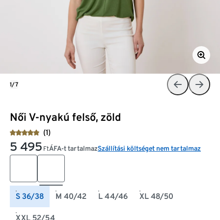
1/7
Női V-nyakú felső, zöld
(1)
5 495
ÁFA-t tartalmaz
Szállítási költséget nem tartalmaz
Ft
S 36/38
M 40/42
L 44/46
XL 48/50
XXL 52/54