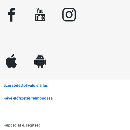
facebook
youtube
instagram
appleinc
android
Szerződéstől való elállás
Kávé előfizetés felmondása
Kapcsolat & segítség