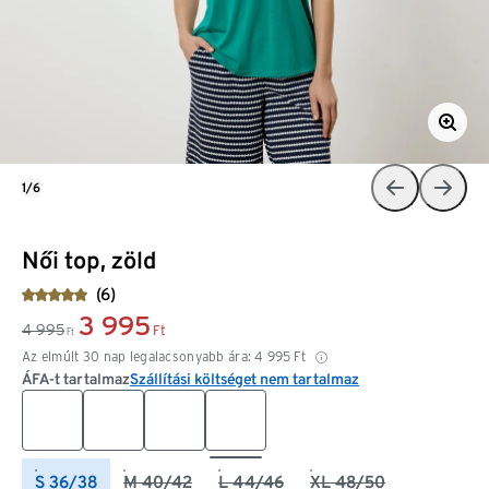
1/6
Női top, zöld
(6)
3 995
4 995
Ft
Ft
Az elmúlt 30 nap legalacsonyabb ára:
4 995
Ft
ÁFA-t tartalmaz
Szállítási költséget nem tartalmaz
S 36/38
M 40/42
L 44/46
XL 48/50