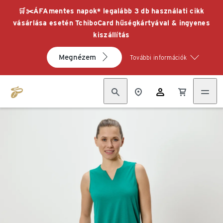
🛒✂️ÁFAmentes napok* legalább 3 db használati cikk
vásárlása esetén TchiboCard hűségkártyával & ingyenes
kiszállítás
Megnézem
További információk