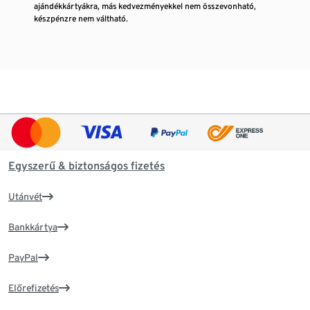
ajándékkártyákra, más kedvezményekkel nem összevonható,
készpénzre nem váltható.
Egyszerű & biztonságos fizetés
Utánvét
Bankkártya
PayPal
Előrefizetés