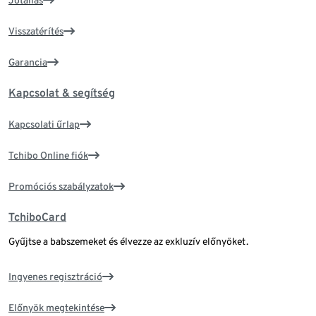
Jótállás
Visszatérítés
Garancia
Kapcsolat & segítség
Kapcsolati űrlap
Tchibo Online fiók
Promóciós szabályzatok
TchiboCard
Gyűjtse a babszemeket és élvezze az exkluzív előnyöket.
Ingyenes regisztráció
Előnyök megtekintése