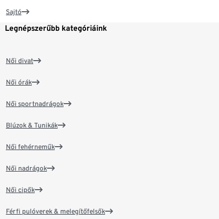
Sajtó
Legnépszerűbb kategóriáink
Női divat
Női órák
Női sportnadrágok
Blúzok & Tunikák
Női fehérneműk
Női nadrágok
Női cipők
Férfi pulóverek & melegítőfelsők