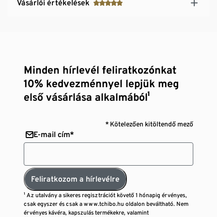
Vásárlói értékelések
Minden hírlevél feliratkozónkat
10% kedvezménnyel lepjük meg
első vásárlása alkalmából¹
* Kötelezően kitöltendő mező
E-mail cím*
Feliratkozom a hírlevélre
¹ Az utalvány a sikeres regisztrációt követő 1 hónapig érvényes,
csak egyszer és csak a www.tchibo.hu oldalon beváltható. Nem
érvényes kávéra, kapszulás termékekre, valamint