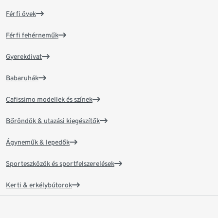
Férfi övek
Férfi fehérneműk
Gyerekdivat
Babaruhák
Cafissimo modellek és színek
Bőröndök & utazási kiegészítők
Ágyneműk & lepedők
Sporteszközök és sportfelszerelések
Kerti & erkélybútorok