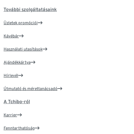
További szolgáltatásaink
Üzletek promóciói
Kávébár
Használati utasítások
Ajándékkártya
Hírlevél
Útmutató és mérettanácsadó
A Tchibo-ról
Karrier
Fenntarthatóság