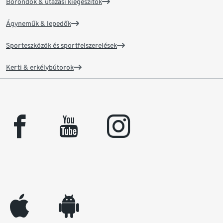
Bőröndök & utazási kiegészítők
Ágyneműk & lepedők
Sporteszközök és sportfelszerelések
Kerti & erkélybútorok
facebook
youtube
instagram
appleinc
android