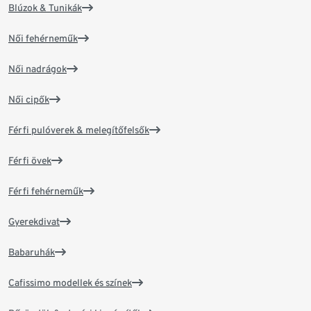
Blúzok & Tunikák
Női fehérneműk
Női nadrágok
Női cipők
Férfi pulóverek & melegítőfelsők
Férfi övek
Férfi fehérneműk
Gyerekdivat
Babaruhák
Cafissimo modellek és színek