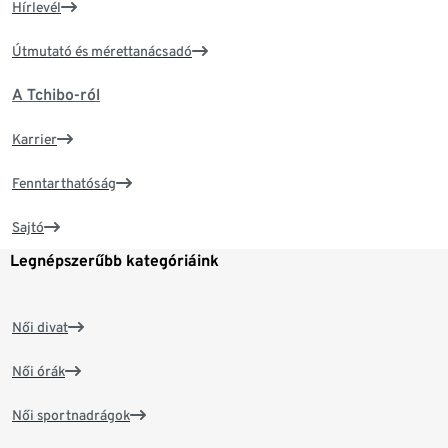
Hírlevél
Útmutató és mérettanácsadó
A Tchibo-ról
Karrier
Fenntarthatóság
Sajtó
Legnépszerűbb kategóriáink
Női divat
Női órák
Női sportnadrágok