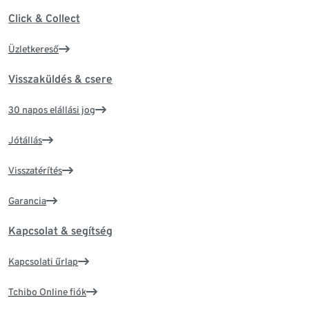
Click & Collect
Üzletkereső
Visszaküldés & csere
30 napos elállási jog
Jótállás
Visszatérítés
Garancia
Kapcsolat & segítség
Kapcsolati űrlap
Tchibo Online fiók