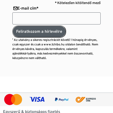
* Kötelezően kitöltendő mező
E-mail cím*
Feliratkozom a hírlevélre
¹ Az utalvány a sikeres regisztrációt követő 1 hónapig érvényes,
csak egyszer és csak a www.tchibo.hu oldalon beváltható. Nem
érvényes kávéra, kapszulás termékekre, valamint
ajándékkártyákra, más kedvezményekkel nem összevonható,
készpénzre nem váltható.
Egyszerű & biztonságos fizetés