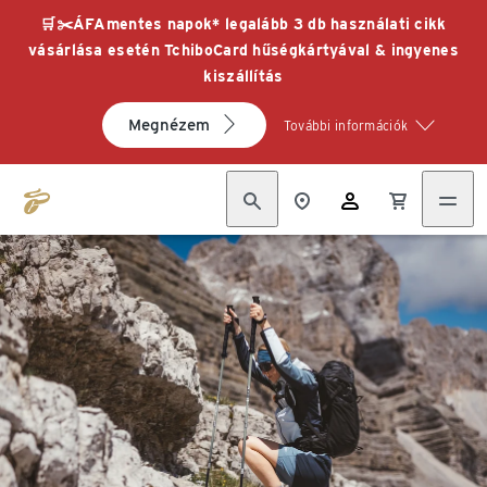
🛒✂️ÁFAmentes napok* legalább 3 db használati cikk
vásárlása esetén TchiboCard hűségkártyával & ingyenes
kiszállítás
Megnézem
További információk