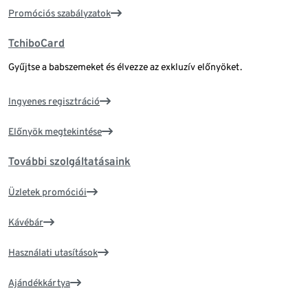
Promóciós szabályzatok
TchiboCard
Gyűjtse a babszemeket és élvezze az exkluzív előnyöket.
Ingyenes regisztráció
Előnyök megtekintése
További szolgáltatásaink
Üzletek promóciói
Kávébár
Használati utasítások
Ajándékkártya