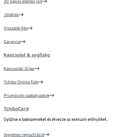
30 napos elállási jog
Jótállás
Visszatérítés
Garancia
Kapcsolat & segítség
Kapcsolati űrlap
Tchibo Online fiók
Promóciós szabályzatok
TchiboCard
Gyűjtse a babszemeket és élvezze az exkluzív előnyöket.
Ingyenes regisztráció