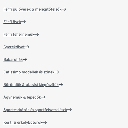
Férfi pulóverek & melegítőfelsők
Férfi övek
Férfi fehérneműk
Gyerekdivat
Babaruhák
Cafissimo modellek és színek
Bőröndök & utazási kiegészítők
Ágyneműk & lepedők
Sporteszközök és sportfelszerelések
Kerti & erkélybútorok