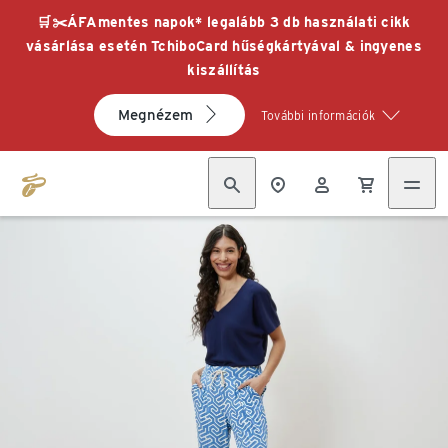
🛒✂️ÁFAmentes napok* legalább 3 db használati cikk
vásárlása esetén TchiboCard hűségkártyával & ingyenes
kiszállítás
Megnézem
További információk