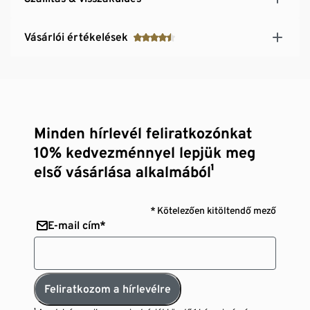
Vásárlói értékelések
Minden hírlevél feliratkozónkat
10% kedvezménnyel lepjük meg
első vásárlása alkalmából¹
* Kötelezően kitöltendő mező
E-mail cím*
Feliratkozom a hírlevélre