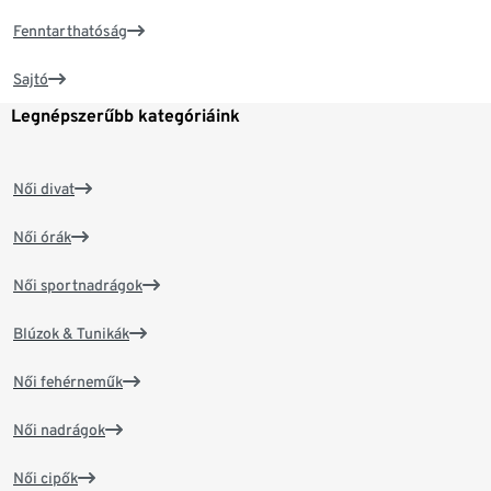
Fenntarthatóság
Sajtó
Legnépszerűbb kategóriáink
Női divat
Női órák
Női sportnadrágok
Blúzok & Tunikák
Női fehérneműk
Női nadrágok
Női cipők