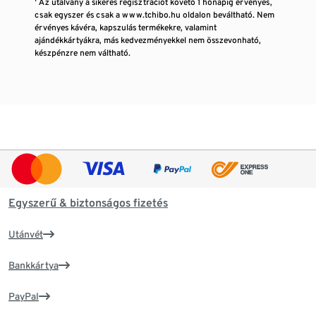
¹ Az utalvány a sikeres regisztrációt követő 1 hónapig érvényes,
csak egyszer és csak a www.tchibo.hu oldalon beváltható. Nem
érvényes kávéra, kapszulás termékekre, valamint
ajándékkártyákra, más kedvezményekkel nem összevonható,
készpénzre nem váltható.
Egyszerű & biztonságos fizetés
Utánvét
Bankkártya
PayPal