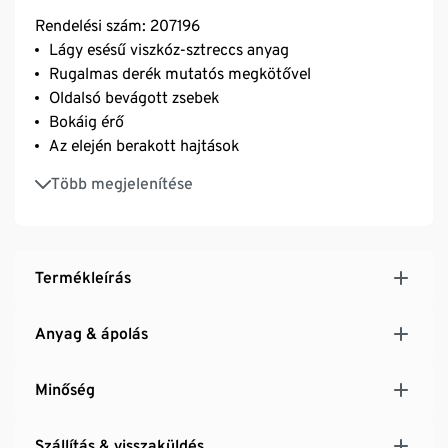
Rendelési szám: 207196
Lágy esésű viszkóz-sztreccs anyag
Rugalmas derék mutatós megkötővel
Oldalsó bevágott zsebek
Bokáig érő
Az elején berakott hajtások
Elasztánnal: formatartó, tökéletesen áll, rendkívül
Több megjelenítése
kényelmes viselet
Modern, grafikus nyomott minta
Termékleírás
Anyag & ápolás
Minőség
Szállítás & visszaküldés