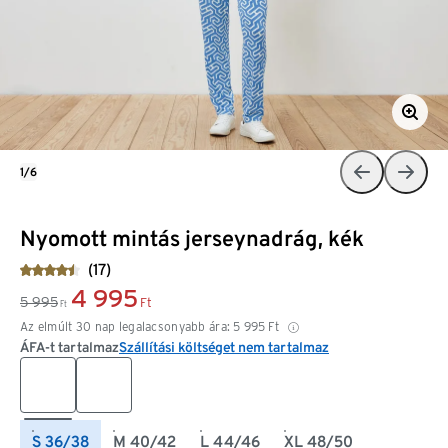
1/6
Nyomott mintás jerseynadrág, kék
(17)
4 995
5 995
Ft
Ft
Az elmúlt 30 nap legalacsonyabb ára:
5 995
Ft
ÁFA-t tartalmaz
Szállítási költséget nem tartalmaz
S 36/38
M 40/42
L 44/46
XL 48/50