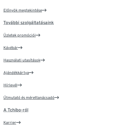
Előnyök megtekintése
További szolgáltatásaink
Üzletek promóciói
Kávébár
Használati utasítások
Ajándékkártya
Hírlevél
Útmutató és mérettanácsadó
A Tchibo-ról
Karrier