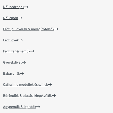
Női nadrágok
Női cipők
Férfi pulóverek & melegítőfelsők
Férfi övek
Férfi fehérneműk
Gyerekdivat
Babaruhák
Cafissimo modellek és színek
Bőröndök & utazási kiegészítők
Ágyneműk & lepedők