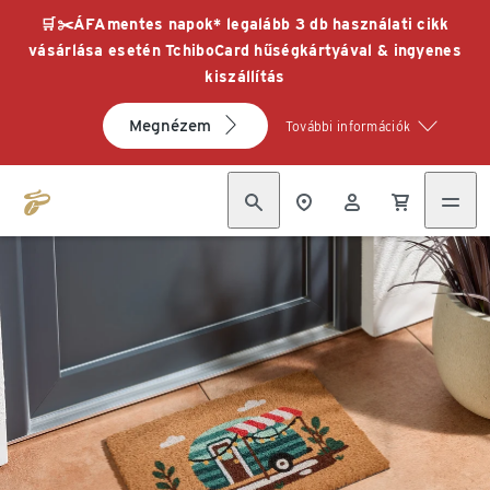
🛒✂️ÁFAmentes napok* legalább 3 db használati cikk
vásárlása esetén TchiboCard hűségkártyával & ingyenes
kiszállítás
Megnézem
További információk