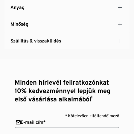
Anyag
Minőség
Szállítás & visszaküldés
Minden hírlevél feliratkozónkat
10% kedvezménnyel lepjük meg
első vásárlása alkalmából¹
* Kötelezően kitöltendő mező
E-mail cím*