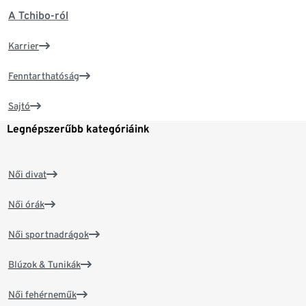
A Tchibo-ról
Karrier
Fenntarthatóság
Sajtó
Legnépszerűbb kategóriáink
Női divat
Női órák
Női sportnadrágok
Blúzok & Tunikák
Női fehérneműk