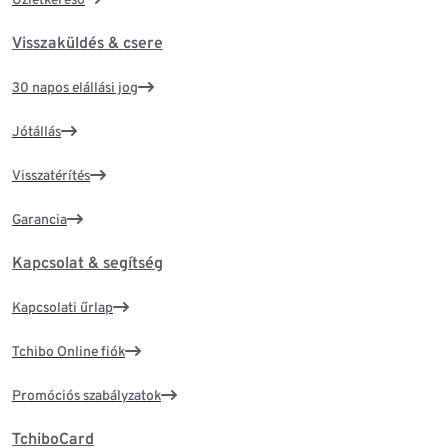
Visszaküldés & csere
30 napos elállási jog
Jótállás
Visszatérítés
Garancia
Kapcsolat & segítség
Kapcsolati űrlap
Tchibo Online fiók
Promóciós szabályzatok
TchiboCard