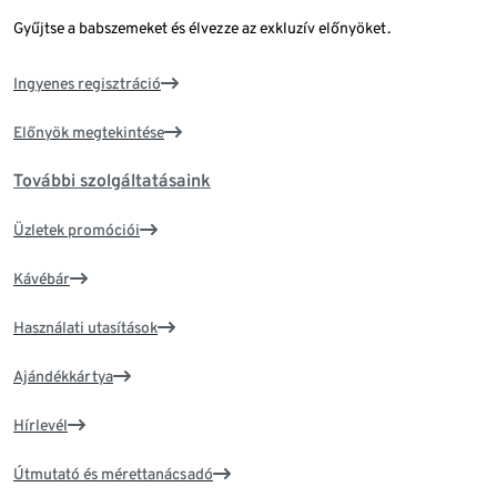
Gyűjtse a babszemeket és élvezze az exkluzív előnyöket.
Ingyenes regisztráció
Előnyök megtekintése
További szolgáltatásaink
Üzletek promóciói
Kávébár
Használati utasítások
Ajándékkártya
Hírlevél
Útmutató és mérettanácsadó