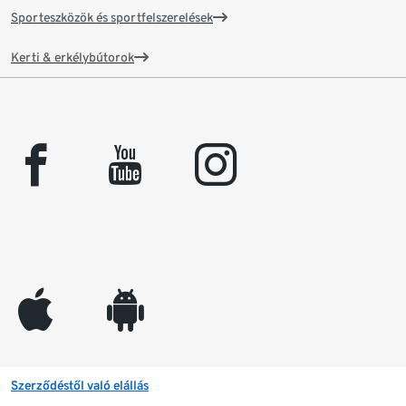
Sporteszközök és sportfelszerelések
Kerti & erkélybútorok
facebook
youtube
instagram
appleinc
android
Szerződéstől való elállás