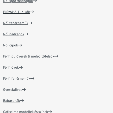
Női sportnadrágok
Blúzok & Tunikák
Női fehérneműk
Női nadrágok
Női cipők
Férfi pulóverek & melegítőfelsők
Férfi övek
Férfi fehérneműk
Gyerekdivat
Babaruhák
Cafissimo modellek és színek