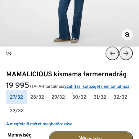
1/6
MAMALICIOUS kismama farmernadrág
19 995
ÁFA-t tartalmaz
Szállítási költséget nem tartalmaz
Ft
27/32
28/32
29/32
30/32
31/32
32/32
33/32
A megfelelő méret meghatározása
Mennyiség
Kosárba