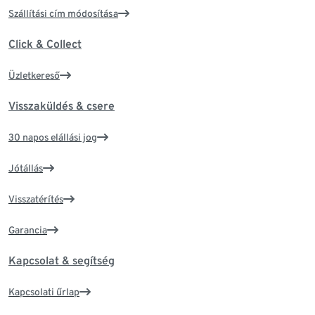
Szállítási cím módosítása
Click & Collect
Üzletkereső
Visszaküldés & csere
30 napos elállási jog
Jótállás
Visszatérítés
Garancia
Kapcsolat & segítség
Kapcsolati űrlap