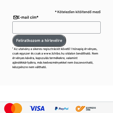
* Kötelezően kitöltendő mező
E-mail cím*
Feliratkozom a hírlevélre
¹ Az utalvány a sikeres regisztrációt követő 1 hónapig érvényes,
csak egyszer és csak a www.tchibo.hu oldalon beváltható. Nem
érvényes kávéra, kapszulás termékekre, valamint
ajándékkártyákra, más kedvezményekkel nem összevonható,
készpénzre nem váltható.