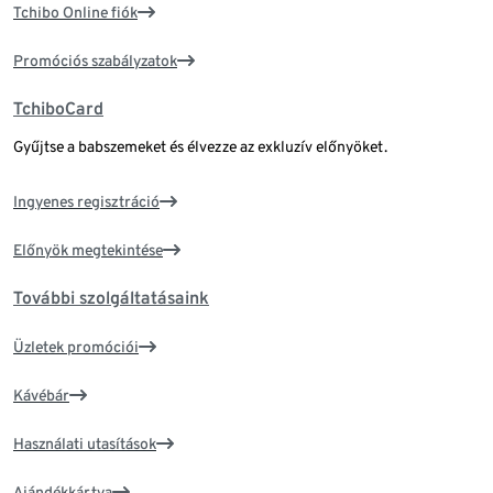
Tchibo Online fiók
Promóciós szabályzatok
TchiboCard
Gyűjtse a babszemeket és élvezze az exkluzív előnyöket.
Ingyenes regisztráció
Előnyök megtekintése
További szolgáltatásaink
Üzletek promóciói
Kávébár
Használati utasítások
Ajándékkártya