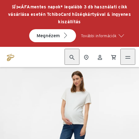
🛒✂️ÁFAmentes napok* legalább 3 db használati cikk
vásárlása esetén TchiboCard hűségkártyával & ingyenes
kiszállítás
Megnézem
További információk