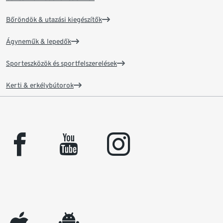
Bőröndök & utazási kiegészítők
Ágyneműk & lepedők
Sporteszközök és sportfelszerelések
Kerti & erkélybútorok
facebook
youtube
instagram