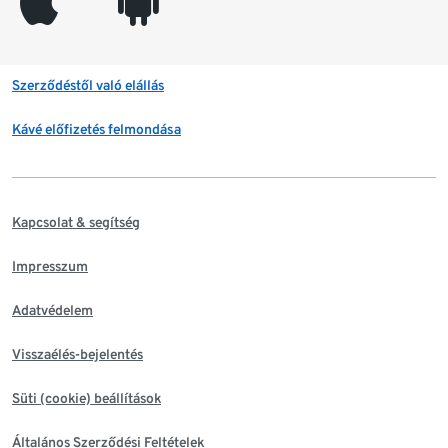
appleinc
android
Szerződéstől való elállás
Kávé előfizetés felmondása
Kapcsolat & segítség
Impresszum
Adatvédelem
Visszaélés-bejelentés
Süti (cookie) beállítások
Általános Szerződési Feltételek