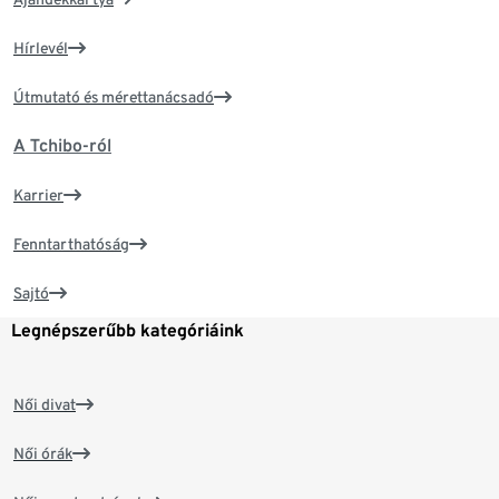
Hírlevél
Útmutató és mérettanácsadó
A Tchibo-ról
Karrier
Fenntarthatóság
Sajtó
Legnépszerűbb kategóriáink
Női divat
Női órák