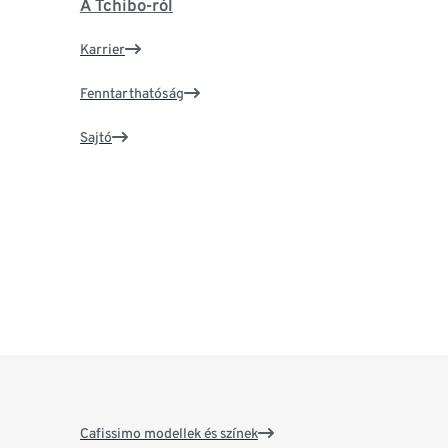
A Tchibo-ról
Karrier
Fenntarthatóság
Sajtó
Cafissimo modellek és színek