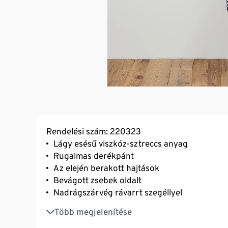
Rendelési szám: 220323
Lágy esésű viszkóz-sztreccs anyag
Rugalmas derékpánt
Az elején berakott hajtások
Bevágott zsebek oldalt
Nadrágszárvég rávarrt szegéllyel
Elasztánnal: formatartó, tökéletesen áll, ren
Több megjelenítése