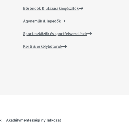
Bőröndök & utazási kiegészítők
Ágyneműk & lepedők
Sporteszközök és sportfelszerelések
Kerti & erkélybútorok
k
Akadálymentességi nyilatkozat