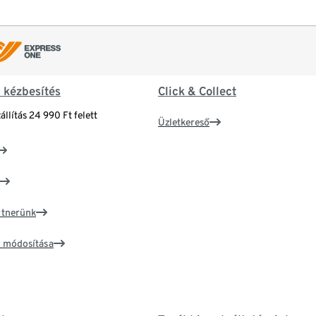
& kézbesítés
Click & Collect
állítás 24 990 Ft felett
Üzletkereső
artnerünk
ím módosítása