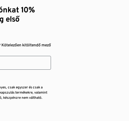
zónkat 10%
g első
* Kötelezően kitöltendő mező
nyes, csak egyszer és csak a
kapszulás termékekre, valamint
, készpénzre nem váltható.