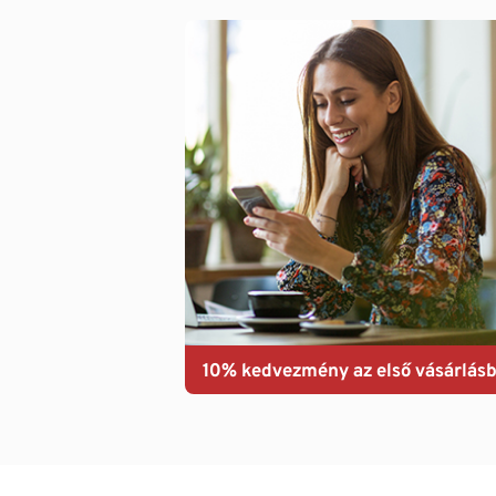
10% kedvezmény az első vásárlásb