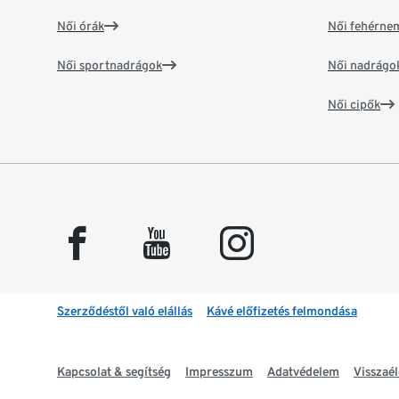
Női órák
Női fehérne
Női sportnadrágok
Női nadrágo
Női cipők
facebook
youtube
instagram
Szerződéstől való elállás
Kávé előfizetés felmondása
Kapcsolat & segítség
Impresszum
Adatvédelem
Visszaél