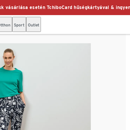
k vásárlása esetén TchiboCard hűségkártyával & ingyen
tthon
Sport
Outlet