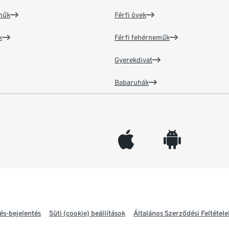
műk
Férfi övek
k
Férfi fehérneműk
Gyerekdivat
Babaruhák
appleinc
android
és-bejelentés
Süti (cookie) beállítások
Általános Szerződési Feltétele