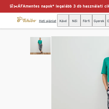
🛒✂️ÁFAmentes napok* legalább 3 db használati cik
Heti ajánlat
Kávé
Női
Férfi
Gyerek
O