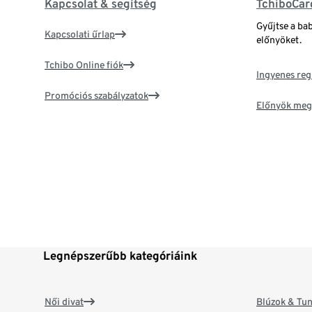
Kapcsolat & segítség
TchiboCar
Gyűjtse a ba
Kapcsolati űrlap
előnyöket.
Tchibo Online fiók
Ingyenes reg
Promóciós szabályzatok
Előnyök meg
Legnépszerűbb kategóriáink
Női divat
Blúzok & Tun