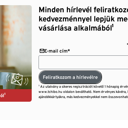
Minden hírlevél feliratko
kedvezménnyel lepjük me
vásárlása alkalmából¹
E-mail cím*
Feliratkozom a hírlevélre
¹ Az utalvány a sikeres regisztrációt követő 1 hónapig érvé
www.tchibo.hu oldalon beváltható. Nem érvényes kávéra, 
ól¹
ajándékkártyákra, más kedvezményekkel nem összevonható