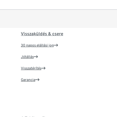
Visszaküldés & csere
30 napos elállási jog
Jótállás
Visszatérítés
Garancia