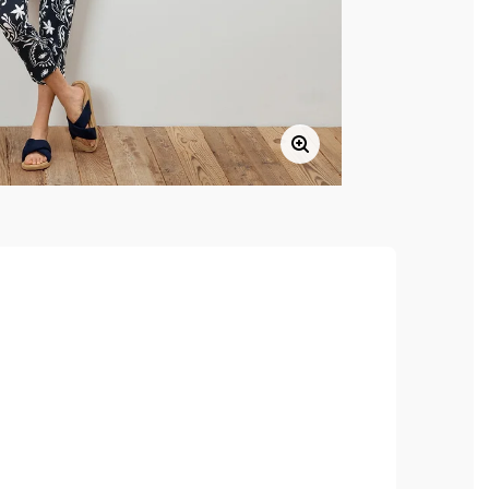
dkívül kényelmes viselet