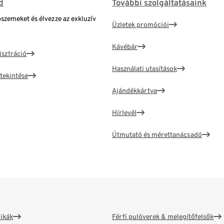
d
További szolgáltatásaink
bszemeket és élvezze az exkluzív
Üzletek promóciói
Kávébár
isztráció
Használati utasítások
tekintése
Ajándékkártya
Hírlevél
Útmutató és mérettanácsadó
ikák
Férfi pulóverek & melegítőfelsők