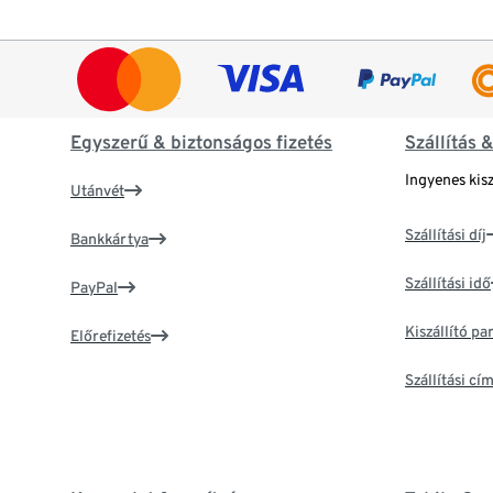
Egyszerű & biztonságos fizetés
Szállítás 
Ingyenes kisz
Utánvét
Szállítási díj
Bankkártya
Szállítási idő
PayPal
Kiszállító p
Előrefizetés
Szállítási c