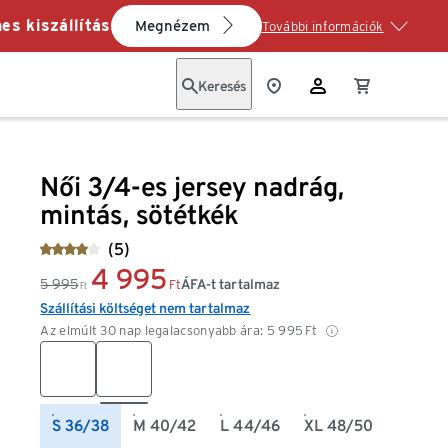
es kiszállítás
Megnézem
További információk
Keresés
Női 3/4-es jersey nadrág,
mintás, sötétkék
(5)
4 995
5 995
ÁFA-t tartalmaz
Ft
Ft
Szállítási költséget nem tartalmaz
Az elmúlt 30 nap legalacsonyabb ára:
5 995
Ft
S 36/38
M 40/42
L 44/46
XL 48/50