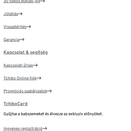
30 napos elállási jog
Jótállás
Visszatérítés
Garancia
Kapcsolat & segítség
Kapcsolati űrlap
Tchibo Online fiók
Promóciós szabályzatok
TchiboCard
Gyűjtse a babszemeket és élvezze az exkluzív előnyöket.
Ingyenes regisztráció