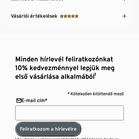
Vásárlói értékelések
Minden hírlevél feliratkozónkat
10% kedvezménnyel lepjük meg
első vásárlása alkalmából¹
* Kötelezően kitöltendő mező
E-mail cím*
Feliratkozom a hírlevélre