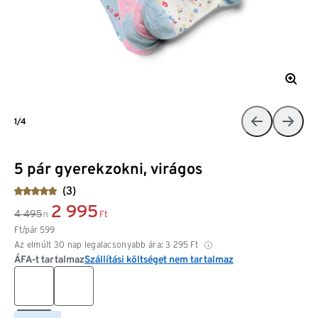
1/4
5 pár gyerekzokni, virágos
(3)
2 995
4 495
Ft
Ft
Ft/pár
599
Az elmúlt 30 nap legalacsonyabb ára:
3 295
Ft
ÁFA-t tartalmaz
Szállítási költséget nem tartalmaz