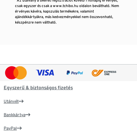
¹ Az utalvány a sikeres regisztrációt követő 1 hónapig érvényes,
csak egyszer és csak a www.tchibo.hu oldalon beváltható. Nem
érvényes kávéra, kapszulás termékekre, valamint
ajándékkártyákra, más kedvezményekkel nem összevonható,
készpénzre nem váltható.
Egyszerű & biztonságos fizetés
Utánvét
Bankkártya
PayPal