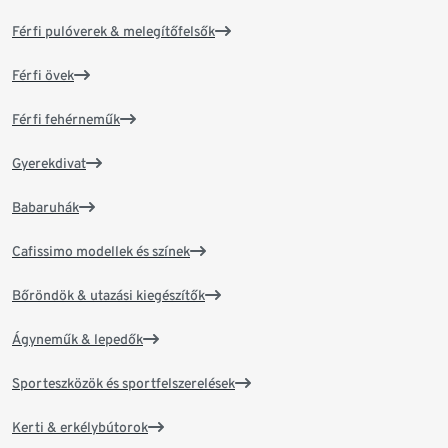
Férfi pulóverek & melegítőfelsők
Férfi övek
Férfi fehérneműk
Gyerekdivat
Babaruhák
Cafissimo modellek és színek
Bőröndök & utazási kiegészítők
Ágyneműk & lepedők
Sporteszközök és sportfelszerelések
Kerti & erkélybútorok