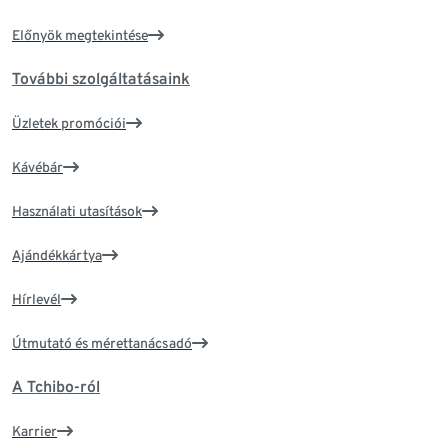
Előnyök megtekintése
További szolgáltatásaink
Üzletek promóciói
Kávébár
Használati utasítások
Ajándékkártya
Hírlevél
Útmutató és mérettanácsadó
A Tchibo-ról
Karrier