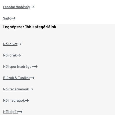
Fenntarthatóság
Sajtó
Legnépszerűbb kategóriáink
Női divat
Női órák
Női sportnadrágok
Blúzok & Tunikák
Női fehérneműk
Női nadrágok
Női cipők