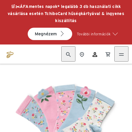
🛒✂️ÁFAmentes napok* legalább 3 db használati cikk
vásárlása esetén TchiboCard hűségkártyával & ingyenes
kiszállítás
Megnézem
További információk