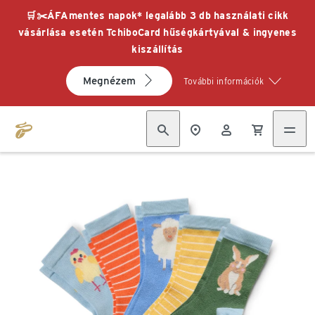
🛒✂️ÁFAmentes napok* legalább 3 db használati cikk
vásárlása esetén TchiboCard hűségkártyával & ingyenes
kiszállítás
Megnézem
További információk