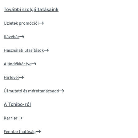
További szolgáltatásaink
Üzletek promóciói
Kávébár
Használati utasítások
Ajándékkártya
Hírlevél
Útmutató és mérettanácsadó
A Tchibo-ról
Karrier
Fenntarthatóság