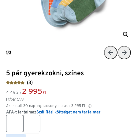
1/2
5 pár gyerekzokni, színes
(3)
2 995
4 495
Ft
Ft
Ft/pár
599
Az elmúlt 30 nap legalacsonyabb ára:
3 295
Ft
ÁFA-t tartalmaz
Szállítási költséget nem tartalmaz