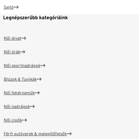
Sajtó
Legnépszerűbb kategóriáink
Női divat
Női órák
Női sportnadrágok
Blúzok & Tunikák
Női fehérneműk
Női nadrágok
Női cipők
Férfi pulóverek & melegítőfelsők