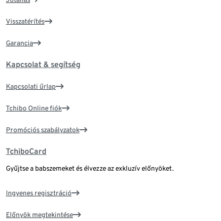
Visszatérítés
Garancia
Kapcsolat & segítség
Kapcsolati űrlap
Tchibo Online fiók
Promóciós szabályzatok
TchiboCard
Gyűjtse a babszemeket és élvezze az exkluzív előnyöket.
Ingyenes regisztráció
Előnyök megtekintése