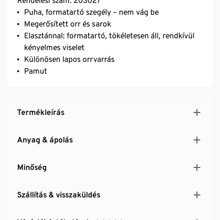
Rendelési szám: 203027
Puha, formatartó szegély – nem vág be
Megerősített orr és sarok
Elasztánnal: formatartó, tökéletesen áll, rendkívül
kényelmes viselet
Különösen lapos orrvarrás
Pamut
Termékleírás
Anyag & ápolás
Minőség
Szállítás & visszaküldés