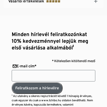
Vásárlói értékelések
Minden hírlevél feliratkozónkat
10% kedvezménnyel lepjük meg
első vásárlása alkalmából¹
* Kötelezően kitöltendő mező
E-mail cím*
Feliratkozom a hírlevélre
¹ Az utalvány a sikeres regisztrációt követő 1 hónapig érvényes,
csak egyszer és csak a www.tchibo.hu oldalon beváltható. Nem
érvényes kávéra, kapszulás termékekre, valamint