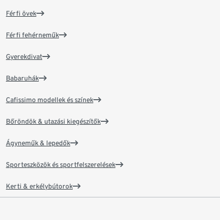
Férfi övek
Férfi fehérneműk
Gyerekdivat
Babaruhák
Cafissimo modellek és színek
Bőröndök & utazási kiegészítők
Ágyneműk & lepedők
Sporteszközök és sportfelszerelések
Kerti & erkélybútorok