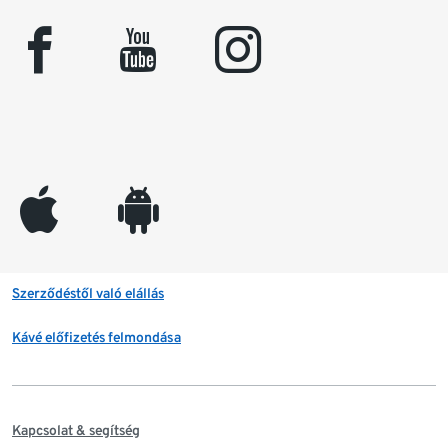
facebook
youtube
instagram
appleinc
android
Szerződéstől való elállás
Kávé előfizetés felmondása
Kapcsolat & segítség