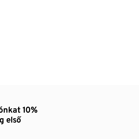
zónkat 10%
g első