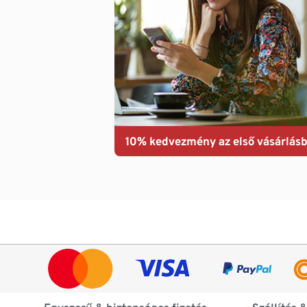
10% kedvezmény az első vásárlásb