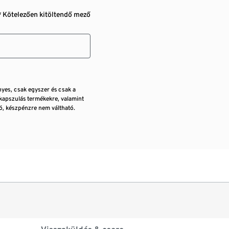
* Kötelezően kitöltendő mező
nyes, csak egyszer és csak a
kapszulás termékekre, valamint
, készpénzre nem váltható.