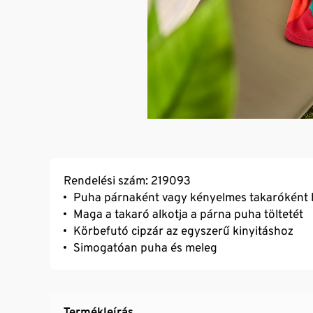
Rendelési szám: 219093
Puha párnaként vagy kényelmes takaróként 
Maga a takaró alkotja a párna puha töltetét
Körbefutó cipzár az egyszerű kinyitáshoz
Simogatóan puha és meleg
Termékleírás