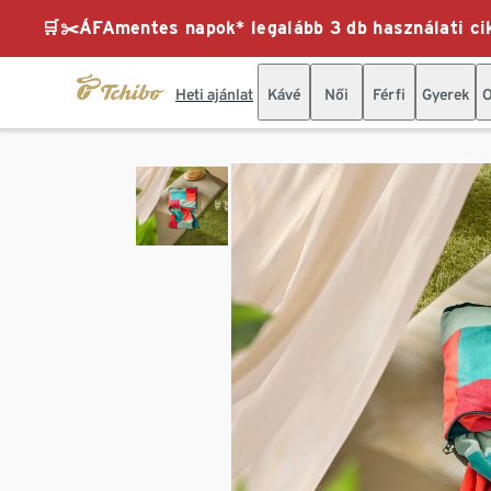
🛒✂️ÁFAmentes napok* legalább 3 db használati cik
Heti ajánlat
Kávé
Női
Férfi
Gyerek
O