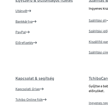
Egyszerű & biztonságos fizetés
Szállítás 
Ingyenes kisz
Utánvét
Szállítási díj
Bankkártya
Szállítási idő
PayPal
Kiszállító p
Előrefizetés
Szállítási c
Kapcsolat & segítség
TchiboCar
Gyűjtse a ba
Kapcsolati űrlap
előnyöket.
Tchibo Online fiók
Ingyenes reg