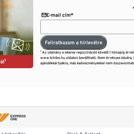
E-mail cím*
Feliratkozom a hírlevélre
¹ Az utalvány a sikeres regisztrációt követő 1 hónapig érvé
www.tchibo.hu oldalon beváltható. Nem érvényes kávéra, 
ól¹
ajándékkártyákra, más kedvezményekkel nem összevonható