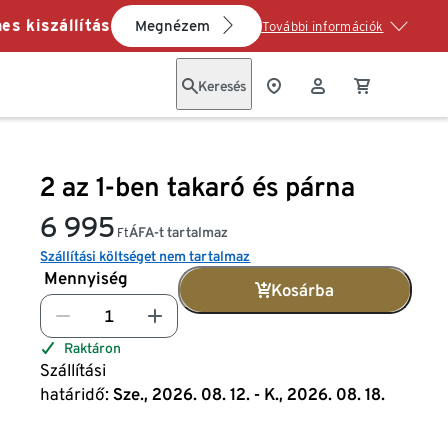
es kiszállítás
Megnézem
További információk
Keresés
2 az 1-ben takaró és párna
6 995
ÁFA-t tartalmaz
Ft
Szállítási költséget nem tartalmaz
Mennyiség
Kosárba
Raktáron
Szállítási
határidő:
Sze., 2026. 08. 12. - K., 2026. 08. 18.