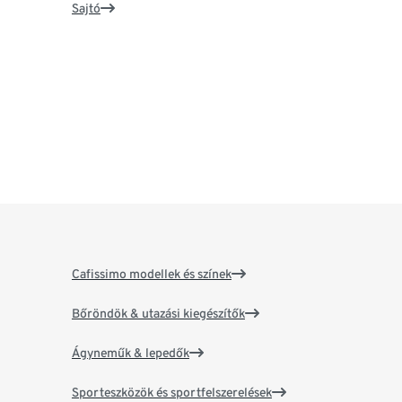
Sajtó
Cafissimo modellek és színek
Bőröndök & utazási kiegészítők
Ágyneműk & lepedők
Sporteszközök és sportfelszerelések