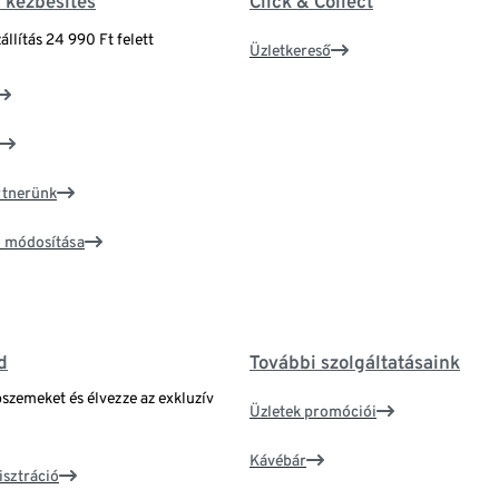
& kézbesítés
Click & Collect
állítás 24 990 Ft felett
Üzletkereső
artnerünk
ím módosítása
d
További szolgáltatásaink
bszemeket és élvezze az exkluzív
Üzletek promóciói
Kávébár
isztráció