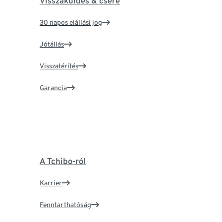
Visszaküldés & csere
30 napos elállási jog
Jótállás
Visszatérítés
Garancia
A Tchibo-ról
Karrier
Fenntarthatóság