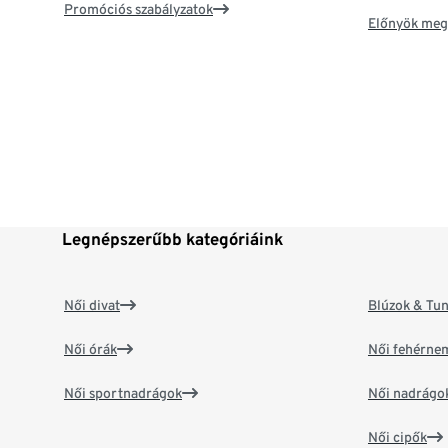
Promóciós szabályzatok
Előnyök meg
Legnépszerűbb kategóriáink
Női divat
Blúzok & Tun
Női órák
Női fehérne
Női sportnadrágok
Női nadrágo
Női cipők