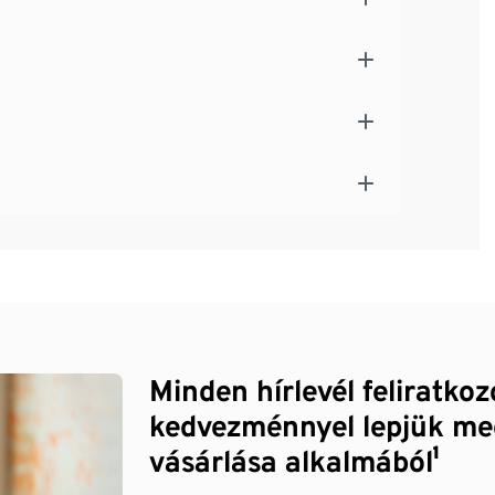
Minden hírlevél feliratko
kedvezménnyel lepjük me
vásárlása alkalmából¹