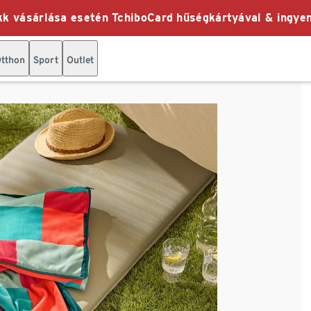
k vásárlása esetén TchiboCard hűségkártyával & ingyen
tthon
Sport
Outlet