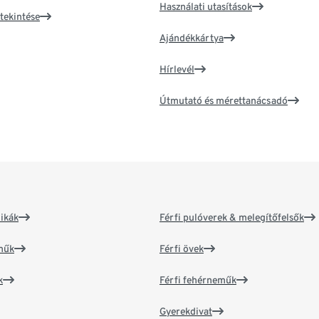
Használati utasítások
tekintése
Ajándékkártya
Hírlevél
Útmutató és mérettanácsadó
ikák
Férfi pulóverek & melegítőfelsők
műk
Férfi övek
k
Férfi fehérneműk
Gyerekdivat