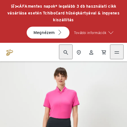
🛒✂️ÁFAmentes napok* legalább 3 db használati cikk
vásárlása esetén TchiboCard hűségkártyával & ingyenes
kiszállítás
Megnézem
További információk