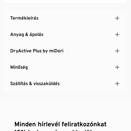
Hálós zsebek a magasabbra szabott derék
hátoldalán
Fényvisszaverő nyomott mintákkal
Termékleírás
Anyag & ápolás
DryActive Plus by miDori
Minőség
Szállítás & visszaküldés
Minden hírlevél feliratkozónkat