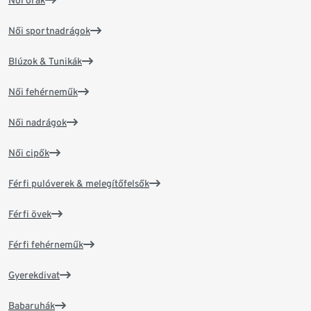
Női órák
Női sportnadrágok
Blúzok & Tunikák
Női fehérneműk
Női nadrágok
Női cipők
Férfi pulóverek & melegítőfelsők
Férfi övek
Férfi fehérneműk
Gyerekdivat
Babaruhák