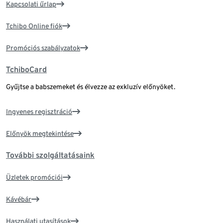
Kapcsolati űrlap
Tchibo Online fiók
Promóciós szabályzatok
TchiboCard
Gyűjtse a babszemeket és élvezze az exkluzív előnyöket.
Ingyenes regisztráció
Előnyök megtekintése
További szolgáltatásaink
Üzletek promóciói
Kávébár
Használati utasítások