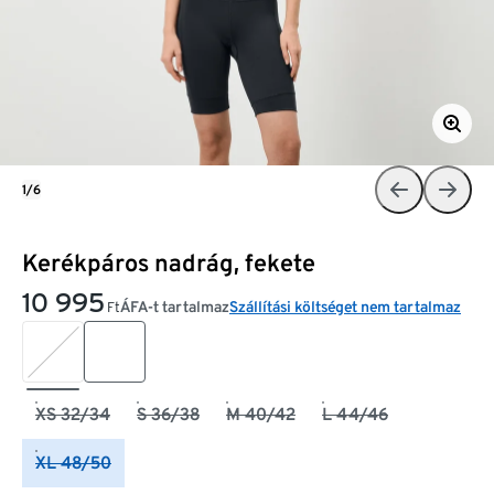
1/6
Kerékpáros nadrág, fekete
10 995
ÁFA-t tartalmaz
Szállítási költséget nem tartalmaz
Ft
XS 32/34
S 36/38
M 40/42
L 44/46
XL 48/50