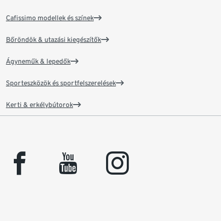
Cafissimo modellek és színek
Bőröndök & utazási kiegészítők
Ágyneműk & lepedők
Sporteszközök és sportfelszerelések
Kerti & erkélybútorok
facebook
youtube
instagram