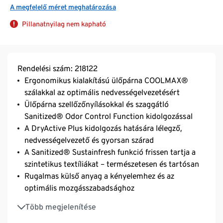
A megfelelő méret meghatározása
Pillanatnyilag nem kapható
Rendelési szám: 218122
Ergonomikus kialakítású ülőpárna COOLMAX®
szálakkal az optimális nedvességelvezetésért
Ülőpárna szellőzőnyílásokkal és szaggátló
Sanitized® Odor Control Function kidolgozással
A DryActive Plus kidolgozás hatására lélegző,
nedvességelvezető és gyorsan szárad
A Sanitized® Sustainfresh funkció frissen tartja a
szintetikus textíliákat – természetesen és tartósan
Rugalmas külső anyag a kényelemhez és az
optimális mozgásszabadsághoz
Ergonomikus szabásvonal széles, kényelmes
Több megjelenítése
derékpánttal és nadrágszárvéggel