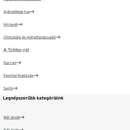
Ajándékkártya
Hírlevél
Útmutató és mérettanácsadó
A Tchibo-ról
Karrier
Fenntarthatóság
Sajtó
Legnépszerűbb kategóriáink
Női divat