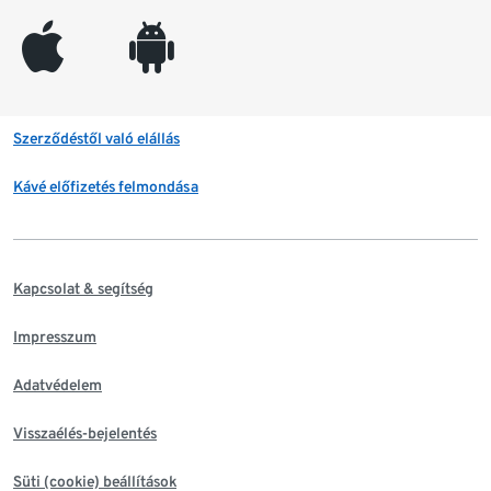
appleinc
android
Szerződéstől való elállás
Kávé előfizetés felmondása
Kapcsolat & segítség
Impresszum
Adatvédelem
Visszaélés-bejelentés
Süti (cookie) beállítások