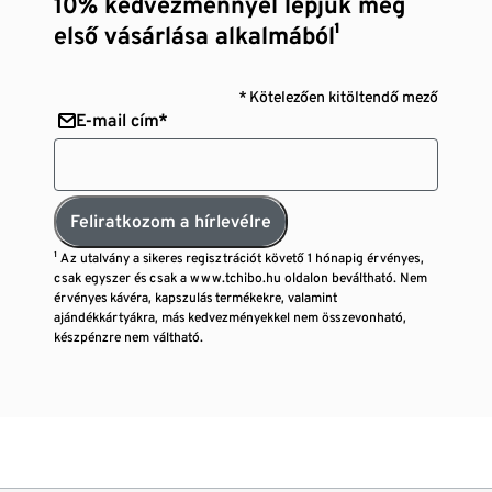
10% kedvezménnyel lepjük meg
első vásárlása alkalmából¹
* Kötelezően kitöltendő mező
E-mail cím*
Feliratkozom a hírlevélre
¹ Az utalvány a sikeres regisztrációt követő 1 hónapig érvényes,
csak egyszer és csak a www.tchibo.hu oldalon beváltható. Nem
érvényes kávéra, kapszulás termékekre, valamint
ajándékkártyákra, más kedvezményekkel nem összevonható,
készpénzre nem váltható.