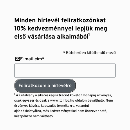
Minden hírlevél feliratkozónkat
10% kedvezménnyel lepjük meg
első vásárlása alkalmából¹
* Kötelezően kitöltendő mező
E-mail cím*
Feliratkozom a hírlevélre
¹ Az utalvány a sikeres regisztrációt követő 1 hónapig érvényes,
csak egyszer és csak a www.tchibo.hu oldalon beváltható. Nem
érvényes kávéra, kapszulás termékekre, valamint
ajándékkártyákra, más kedvezményekkel nem összevonható,
készpénzre nem váltható.