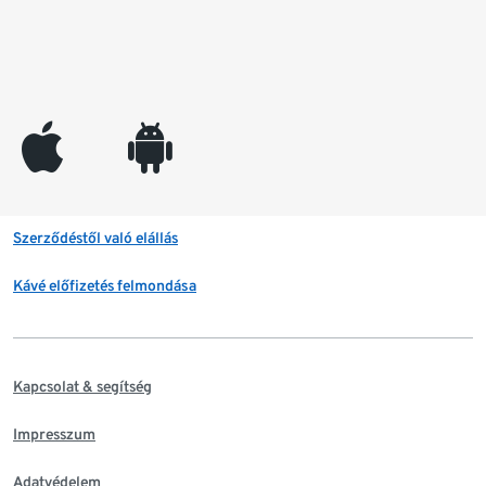
appleinc
android
Szerződéstől való elállás
Kávé előfizetés felmondása
Kapcsolat & segítség
Impresszum
Adatvédelem