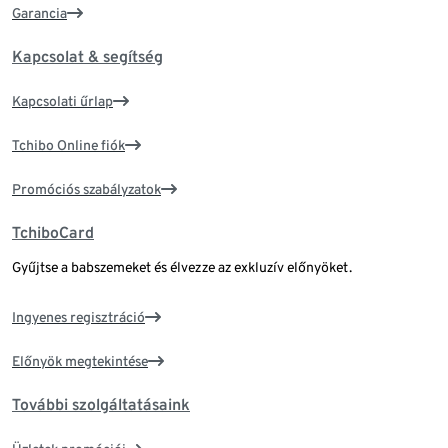
Garancia
Kapcsolat & segítség
Kapcsolati űrlap
Tchibo Online fiók
Promóciós szabályzatok
TchiboCard
Gyűjtse a babszemeket és élvezze az exkluzív előnyöket.
Ingyenes regisztráció
Előnyök megtekintése
További szolgáltatásaink