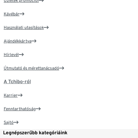
Üzletek promóciói
Kávébár
Használati utasítások
Ajándékkártya
Hírlevél
Útmutató és mérettanácsadó
A Tchibo-ról
Karrier
Fenntarthatóság
Sajtó
Legnépszerűbb kategóriáink