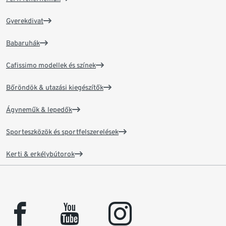
Gyerekdivat
Babaruhák
Cafissimo modellek és színek
Bőröndök & utazási kiegészítők
Ágyneműk & lepedők
Sporteszközök és sportfelszerelések
Kerti & erkélybútorok
facebook
youtube
instagram