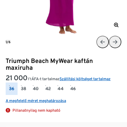
1/6
Triumph Beach MyWear kaftán
maxiruha
21 000
ÁFA-t tartalmaz
Szállítási költséget tartalmaz
Ft
36
38
40
42
44
46
A megfelelő méret meghatározása
Pillanatnyilag nem kapható