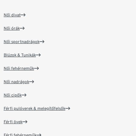
Női divat
Női órák
Női sportnadrágok
Blúzok & Tunikák
Női fehérneműk
Női nadrágok
Női cipők
Férfi pulóverek & melegítőfelsők
Férfi övek
Férfi fehérneműk