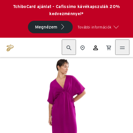
TchiboCard ajánlat - Cafissimo kávékapszulák 20%
kedvezménnyel*
Megnézem
További információk