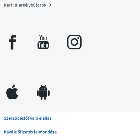
Kerti & erkélybútorok
facebook
youtube
instagram
appleinc
android
Szerződéstől való elállás
Kávé előfizetés felmondása