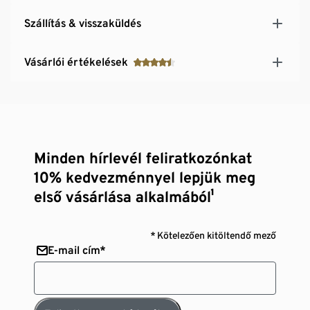
Szállítás & visszaküldés
Vásárlói értékelések
Minden hírlevél feliratkozónkat
10% kedvezménnyel lepjük meg
első vásárlása alkalmából¹
* Kötelezően kitöltendő mező
E-mail cím*