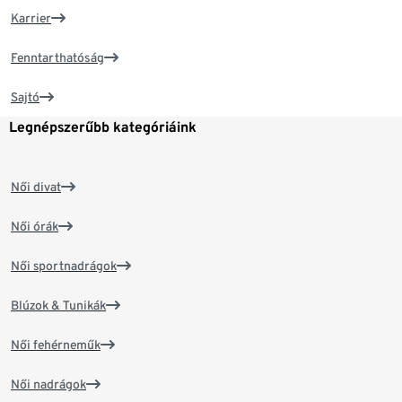
Karrier
Fenntarthatóság
Sajtó
Legnépszerűbb kategóriáink
Női divat
Női órák
Női sportnadrágok
Blúzok & Tunikák
Női fehérneműk
Női nadrágok