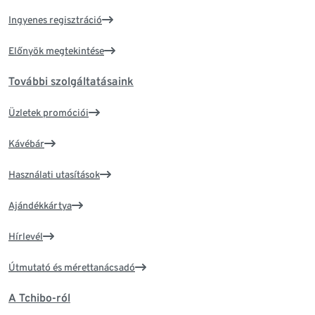
Ingyenes regisztráció
Előnyök megtekintése
További szolgáltatásaink
Üzletek promóciói
Kávébár
Használati utasítások
Ajándékkártya
Hírlevél
Útmutató és mérettanácsadó
A Tchibo-ról