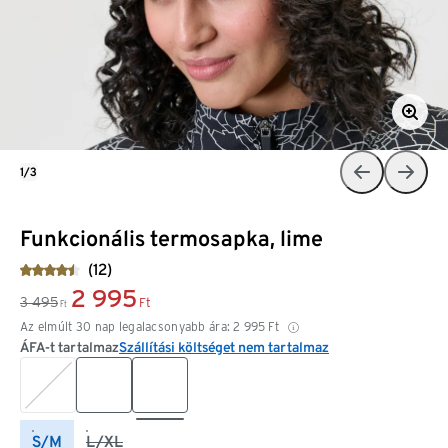
1/3
Funkcionális termosapka, lime
(12)
2 995
3 495
Ft
Ft
Az elmúlt 30 nap legalacsonyabb ára:
2 995
Ft
ÁFA-t tartalmaz
Szállítási költséget nem tartalmaz
S/M
L/XL