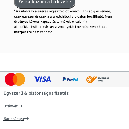
Feliratkozom a hírlevélre
¹ Az utalvány a sikeres regisztrációt követő 1 hónapig érvényes,
csak egyszer és csak a www.tchibo.hu oldalon beváltható. Nem
érvényes kávéra, kapszulás termékekre, valamint
ajándékkártyákra, más kedvezményekkel nem összevonható,
készpénzre nem váltható.
Egyszerű & biztonságos fizetés
Utánvét
Bankkártya