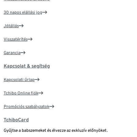
30 napos elállási jog
Jótállás
Visszatérítés
Garancia
Kapcsolat & segítség
Kapcsolati űrlap
Tchibo Online fiók
Promóciós szabályzatok
TchiboCard
Gyűjtse a babszemeket és élvezze az exkluzív előnyöket.