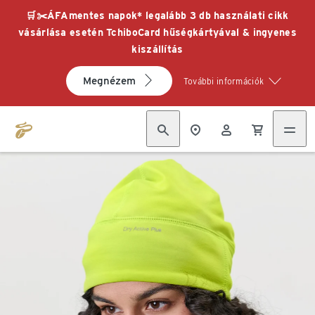
🛒✂️ÁFAmentes napok* legalább 3 db használati cikk
vásárlása esetén TchiboCard hűségkártyával & ingyenes
kiszállítás
Megnézem
További információk