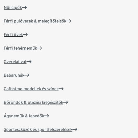
Női cipők
Férfi pulóverek & melegítőfelsők
Férfi övek
Férfi fehérneműk
Gyerekdivat
Babaruhák
Cafissimo modellek és színek
Bőröndök & utazási kiegészítők
Ágyneműk & lepedők
Sporteszközök és sportfelszerelések