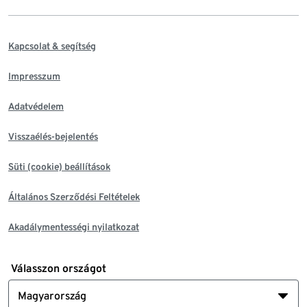
Kapcsolat & segítség
Impresszum
Adatvédelem
Visszaélés-bejelentés
Süti (cookie) beállítások
Általános Szerződési Feltételek
Akadálymentességi nyilatkozat
Válasszon országot
Magyarország