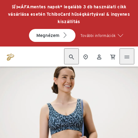
🛒✂️ÁFAmentes napok* legalább 3 db használati cikk
vásárlása esetén TchiboCard hűségkártyával & ingyenes
kiszállítás
Megnézem
További információk