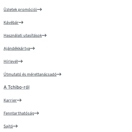
Üzletek promóciói
Kávébár
Használati utasítások
Ajándékkártya
Hírlevél
Útmutató és mérettanácsadó
A Tchibo-ról
Karrier
Fenntarthatóság
Sajtó