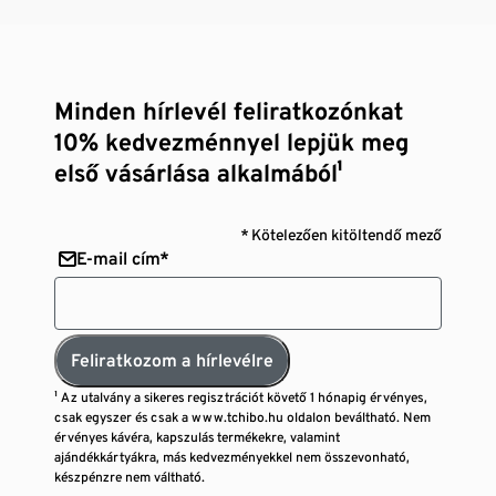
Minden hírlevél feliratkozónkat
10% kedvezménnyel lepjük meg
első vásárlása alkalmából¹
* Kötelezően kitöltendő mező
E-mail cím*
Feliratkozom a hírlevélre
¹ Az utalvány a sikeres regisztrációt követő 1 hónapig érvényes,
csak egyszer és csak a www.tchibo.hu oldalon beváltható. Nem
érvényes kávéra, kapszulás termékekre, valamint
ajándékkártyákra, más kedvezményekkel nem összevonható,
készpénzre nem váltható.