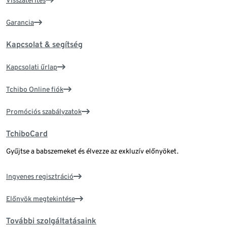
Visszatérítés
Garancia
Kapcsolat & segítség
Kapcsolati űrlap
Tchibo Online fiók
Promóciós szabályzatok
TchiboCard
Gyűjtse a babszemeket és élvezze az exkluzív előnyöket.
Ingyenes regisztráció
Előnyök megtekintése
További szolgáltatásaink