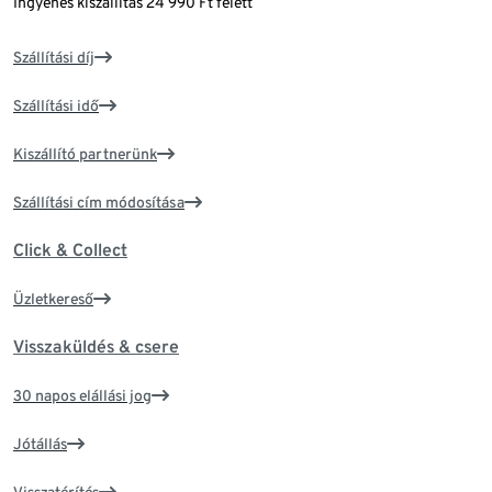
Ingyenes kiszállítás 24 990 Ft felett
Szállítási díj
Szállítási idő
Kiszállító partnerünk
Szállítási cím módosítása
Click & Collect
Üzletkereső
Visszaküldés & csere
30 napos elállási jog
Jótállás