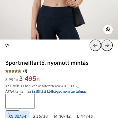
1/4
Sportmelltartó, nyomott mintás
(1)
3 495
8 995
Ft
Ft
Az elmúlt 30 nap legalacsonyabb ára:
4 495
Ft
ÁFA-t tartalmaz
Szállítási költséget nem tartalmaz
XS 32/34
S 36/38
M 40/42
L 44/46