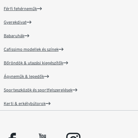
Férfi fehérneműk
Gyerekdivat
Babaruhák
Cafissimo modellek és színek
Bőröndök & utazási kiegészítők
Ágyneműk & lepedők
Sporteszközök és sportfelszerelések
Kerti & erkélybútorok