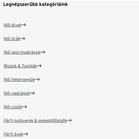
Legnépszerűbb kategóriáink
Női divat
Női órák
Női sportnadrágok
Blúzok & Tunikák
Női fehérneműk
Női nadrágok
Női cipők
Férfi pulóverek & melegítőfelsők
Férfi övek