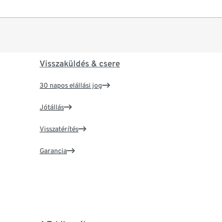
Visszaküldés & csere
30 napos elállási jog
Jótállás
Visszatérítés
Garancia