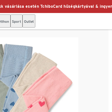
k vásárlása esetén TchiboCard hűségkártyával & ingyen
tthon
Sport
Outlet