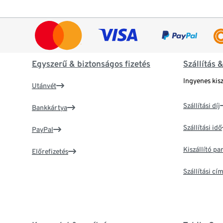
Egyszerű & biztonságos fizetés
Szállítás 
Ingyenes kisz
Utánvét
Szállítási díj
Bankkártya
Szállítási idő
PayPal
Kiszállító p
Előrefizetés
Szállítási c