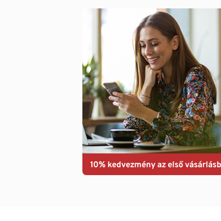
10% kedvezmény az első vásárlásb