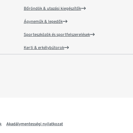
Bőröndök & utazási kiegészítők
Ágyneműk & lepedők
Sporteszközök és sportfelszerelések
Kerti & erkélybútorok
k
Akadálymentességi nyilatkozat