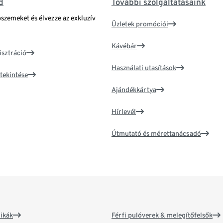
d
További szolgáltatásaink
bszemeket és élvezze az exkluzív
Üzletek promóciói
Kávébár
isztráció
Használati utasítások
tekintése
Ajándékkártya
Hírlevél
Útmutató és mérettanácsadó
ikák
Férfi pulóverek & melegítőfelsők