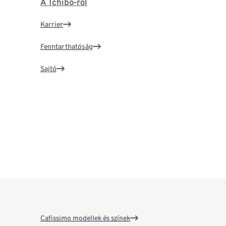
A Tchibo-ról
Karrier
Fenntarthatóság
Sajtó
Cafissimo modellek és színek