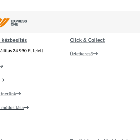
& kézbesítés
Click & Collect
állítás 24 990 Ft felett
Üzletkereső
artnerünk
ím módosítása