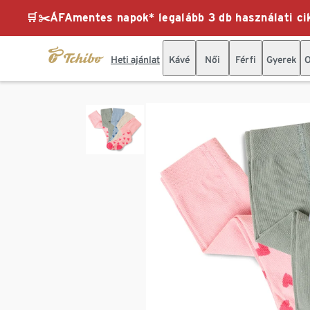
🛒✂️ÁFAmentes napok* legalább 3 db használati cik
Heti ajánlat
Kávé
Női
Férfi
Gyerek
O