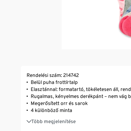
Rendelési szám: 214742
Belül puha frottírtalp
Elasztánnal: formatartó, tökéletesen áll, ren
Rugalmas, kényelmes derékpánt – nem vág be
Megerősített orr és sarok
4 különböző minta
Belehímzett méret a derékpánt belsején
Több megjelenítése
Pamuttal