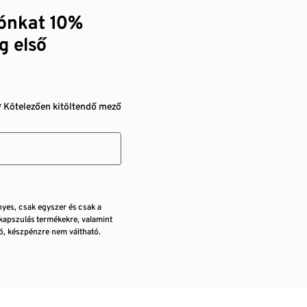
zónkat 10%
g első
* Kötelezően kitöltendő mező
nyes, csak egyszer és csak a
kapszulás termékekre, valamint
, készpénzre nem váltható.