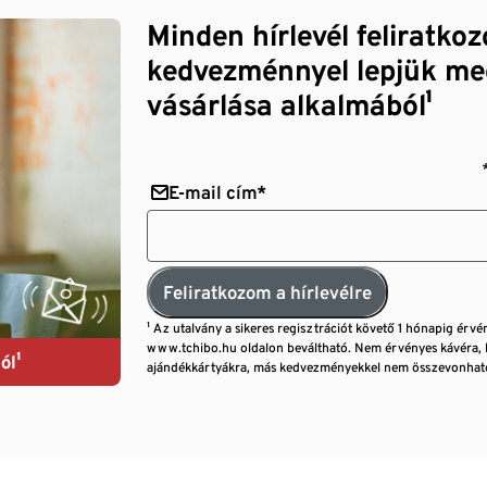
Minden hírlevél feliratko
kedvezménnyel lepjük me
vásárlása alkalmából¹
E-mail cím*
Feliratkozom a hírlevélre
¹ Az utalvány a sikeres regisztrációt követő 1 hónapig érvé
www.tchibo.hu oldalon beváltható. Nem érvényes kávéra, 
ól¹
ajándékkártyákra, más kedvezményekkel nem összevonható