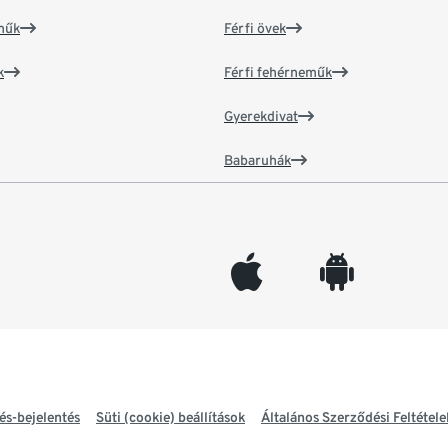
műk
Férfi övek
k
Férfi fehérneműk
Gyerekdivat
Babaruhák
appleinc
android
és-bejelentés
Süti (cookie) beállítások
Általános Szerződési Feltétele