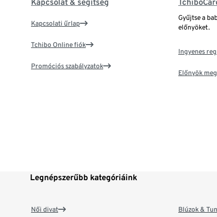
Kapcsolat & segítség
TchiboCar
Gyűjtse a ba
Kapcsolati űrlap
előnyöket.
Tchibo Online fiók
Ingyenes reg
Promóciós szabályzatok
Előnyök meg
Legnépszerűbb kategóriáink
Női divat
Blúzok & Tun