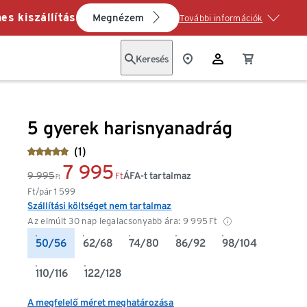
es kiszállítás
Megnézem
További információk
Keresés
5 gyerek harisnyanadrág
(1)
7 995
9 995
ÁFA-t tartalmaz
Ft
Ft
Ft/pár
1 599
Szállítási költséget nem tartalmaz
Az elmúlt 30 nap legalacsonyabb ára:
9 995
Ft
50/56
62/68
74/80
86/92
98/104
110/116
122/128
A megfelelő méret meghatározása