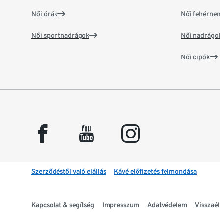
Női órák
Női fehérne
Női sportnadrágok
Női nadrágo
Női cipők
facebook
youtube
instagram
Szerződéstől való elállás
Kávé előfizetés felmondása
Kapcsolat & segítség
Impresszum
Adatvédelem
Visszaél