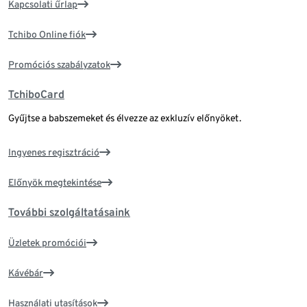
Kapcsolati űrlap
Tchibo Online fiók
Promóciós szabályzatok
TchiboCard
Gyűjtse a babszemeket és élvezze az exkluzív előnyöket.
Ingyenes regisztráció
Előnyök megtekintése
További szolgáltatásaink
Üzletek promóciói
Kávébár
Használati utasítások