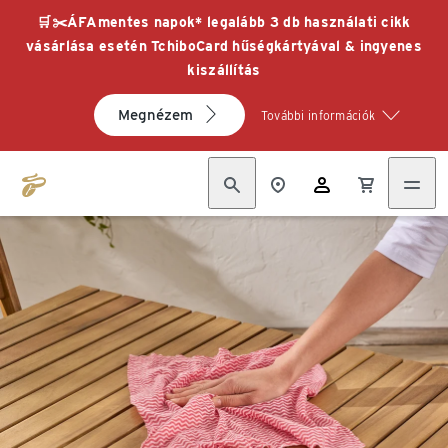
🛒✂️ÁFAmentes napok* legalább 3 db használati cikk
vásárlása esetén TchiboCard hűségkártyával & ingyenes
kiszállítás
Megnézem
További információk