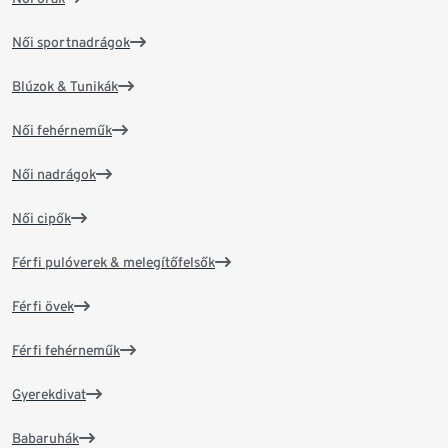
Női sportnadrágok
Blúzok & Tunikák
Női fehérneműk
Női nadrágok
Női cipők
Férfi pulóverek & melegítőfelsők
Férfi övek
Férfi fehérneműk
Gyerekdivat
Babaruhák