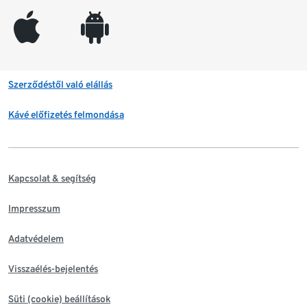
appleinc
android
Szerződéstől való elállás
Kávé előfizetés felmondása
Kapcsolat & segítség
Impresszum
Adatvédelem
Visszaélés-bejelentés
Süti (cookie) beállítások