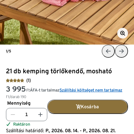
1/5
21 db kemping törlőkendő, mosható
(1)
3 995
ÁFA-t tartalmaz
Szállítási költséget nem tartalmaz
Ft
Ft/darab
190
Mennyiség
Kosárba
Raktáron
Szállítási határidő:
P., 2026. 08. 14. - P., 2026. 08. 21.