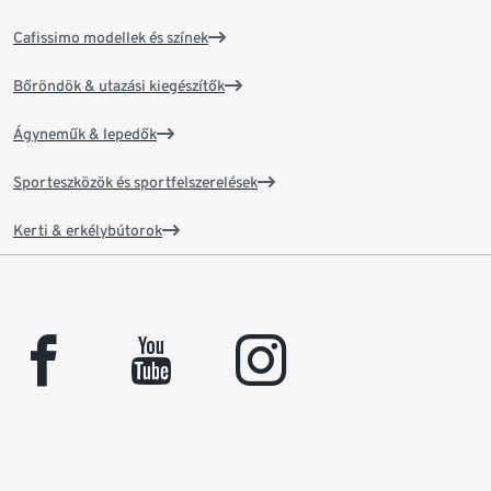
Cafissimo modellek és színek
Bőröndök & utazási kiegészítők
Ágyneműk & lepedők
Sporteszközök és sportfelszerelések
Kerti & erkélybútorok
facebook
youtube
instagram