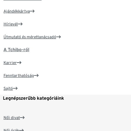
Ajándékkártya
Hírlevél
Útmutató és mérettanácsadó
A Tchibo-ról
Karrier
Fenntarthatóság
Sajtó
Legnépszerűbb kategóriáink
Női divat
Női órák