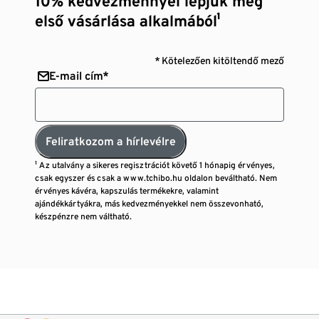
10% kedvezménnyel lepjük meg
első vásárlása alkalmából¹
* Kötelezően kitöltendő mező
E-mail cím*
Feliratkozom a hírlevélre
¹ Az utalvány a sikeres regisztrációt követő 1 hónapig érvényes,
csak egyszer és csak a www.tchibo.hu oldalon beváltható. Nem
érvényes kávéra, kapszulás termékekre, valamint
ajándékkártyákra, más kedvezményekkel nem összevonható,
készpénzre nem váltható.