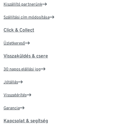
Kiszállító partnerünk
Szállítási cím módosítása
Click & Collect
Üzletkereső
Visszaküldés & csere
30 napos elállási jog
Jótállás
Visszatérítés
Garancia
Kapcsolat & segítség