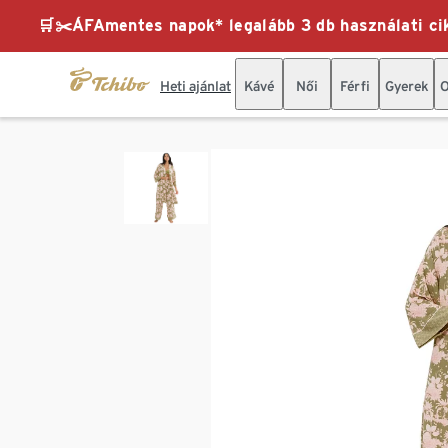
🛒✂️ÁFAmentes napok* legalább 3 db használati cik
Heti ajánlat
Kávé
Női
Férfi
Gyerek
O