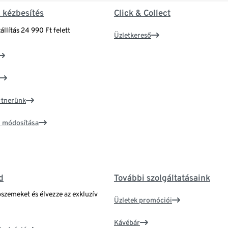
& kézbesítés
Click & Collect
állítás 24 990 Ft felett
Üzletkereső
artnerünk
ím módosítása
d
További szolgáltatásaink
bszemeket és élvezze az exkluzív
Üzletek promóciói
Kávébár