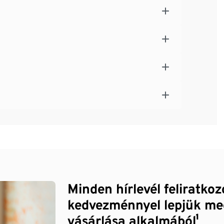
Minden hírlevél feliratko
kedvezménnyel lepjük me
vásárlása alkalmából¹