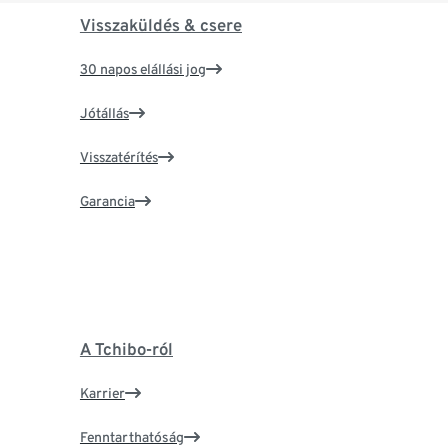
Visszaküldés & csere
30 napos elállási jog
Jótállás
Visszatérítés
Garancia
A Tchibo-ról
Karrier
Fenntarthatóság