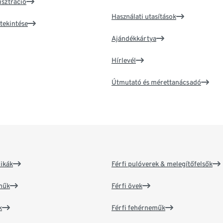
isztráció
Használati utasítások
tekintése
Ajándékkártya
Hírlevél
Útmutató és mérettanácsadó
ikák
Férfi pulóverek & melegítőfelsők
műk
Férfi övek
k
Férfi fehérneműk