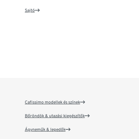
Sajtó
Cafissimo modellek és színek
Bőröndök & utazási kiegészítők
Ágyneműk & lepedők