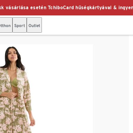
k vásárlása esetén TchiboCard hűségkártyával & ingyen
tthon
Sport
Outlet