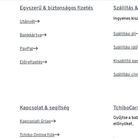
Egyszerű & biztonságos fizetés
Szállítás 
Ingyenes kisz
Utánvét
Szállítási díj
Bankkártya
Szállítási idő
PayPal
Kiszállító p
Előrefizetés
Szállítási c
Kapcsolat & segítség
TchiboCar
Gyűjtse a ba
Kapcsolati űrlap
előnyöket.
Tchibo Online fiók