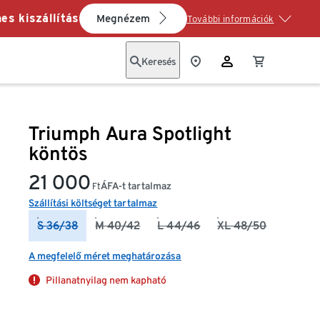
es kiszállítás
Megnézem
További információk
Keresés
Triumph Aura Spotlight
köntös
21 000
ÁFA-t tartalmaz
Ft
Szállítási költséget tartalmaz
S 36/38
M 40/42
L 44/46
XL 48/50
A megfelelő méret meghatározása
Pillanatnyilag nem kapható