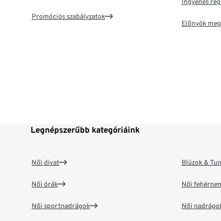
Ingyenes reg
Promóciós szabályzatok
Előnyök meg
Legnépszerűbb kategóriáink
Női divat
Blúzok & Tun
Női órák
Női fehérne
Női sportnadrágok
Női nadrágo