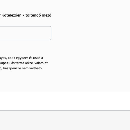
* Kötelezően kitöltendő mező
nyes, csak egyszer és csak a
kapszulás termékekre, valamint
, készpénzre nem váltható.