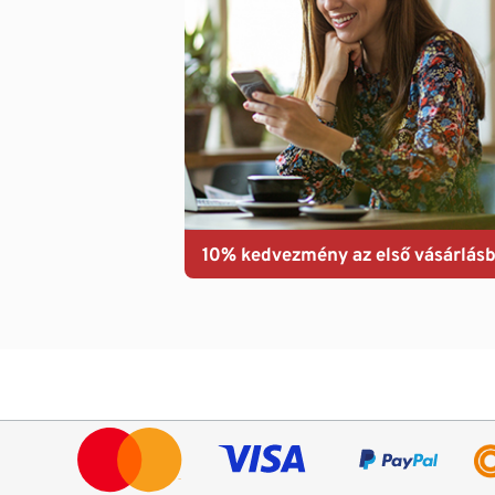
10% kedvezmény az első vásárlásb