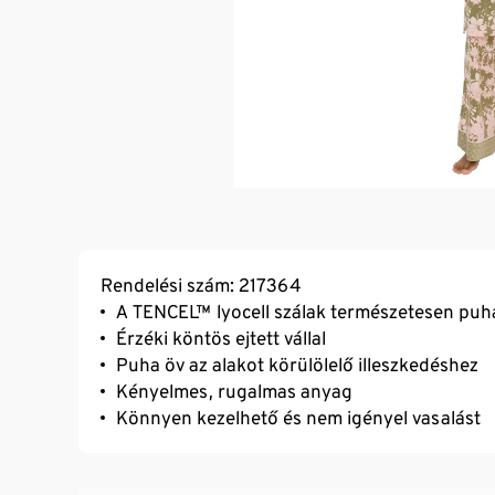
Rendelési szám: 217364
A TENCEL™ lyocell szálak természetesen puh
Érzéki köntös ejtett vállal
Puha öv az alakot körülölelő illeszkedéshez
Kényelmes, rugalmas anyag
Könnyen kezelhető és nem igényel vasalást