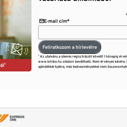
E-mail cím*
Feliratkozom a hírlevélre
¹ Az utalvány a sikeres regisztrációt követő 1 hónapig érvé
www.tchibo.hu oldalon beváltható. Nem érvényes kávéra, 
ól¹
ajándékkártyákra, más kedvezményekkel nem összevonható