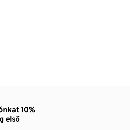
zónkat 10%
g első