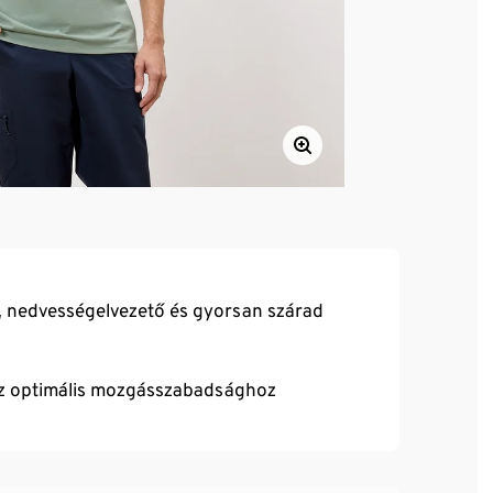
ő, nedvességelvezető és gyorsan szárad
az optimális mozgásszabadsághoz