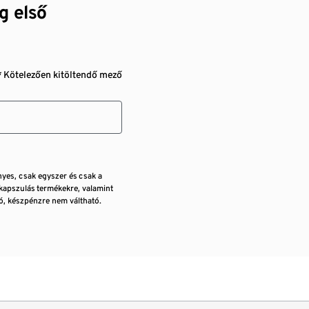
g első
* Kötelezően kitöltendő mező
nyes, csak egyszer és csak a
kapszulás termékekre, valamint
, készpénzre nem váltható.