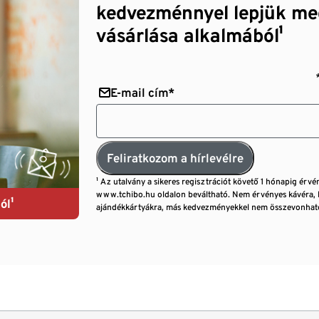
kedvezménnyel lepjük me
vásárlása alkalmából¹
E-mail cím*
Feliratkozom a hírlevélre
¹ Az utalvány a sikeres regisztrációt követő 1 hónapig érvé
www.tchibo.hu oldalon beváltható. Nem érvényes kávéra, 
ól¹
ajándékkártyákra, más kedvezményekkel nem összevonható