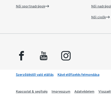
Női sportnadrágok
Női nadrágo
Női cipők
facebook
youtube
instagram
Szerződéstől való elállás
Kávé előfizetés felmondása
Kapcsolat & segítség
Impresszum
Adatvédelem
Visszaél