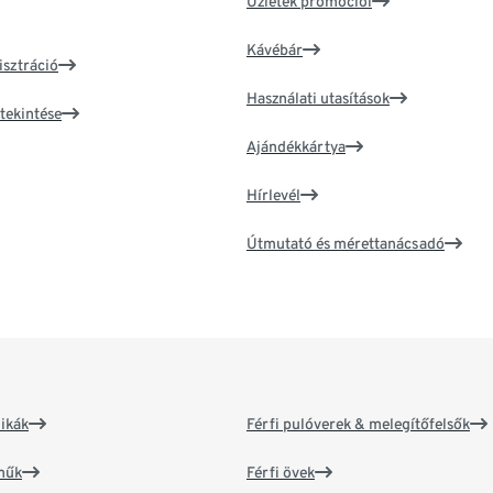
Üzletek promóciói
Kávébár
isztráció
Használati utasítások
tekintése
Ajándékkártya
Hírlevél
Útmutató és mérettanácsadó
ikák
Férfi pulóverek & melegítőfelsők
műk
Férfi övek