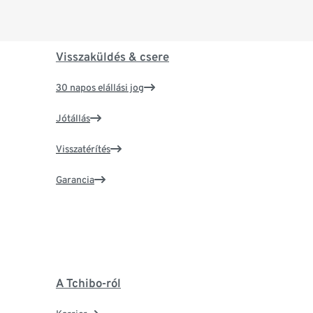
Visszaküldés & csere
30 napos elállási jog
Jótállás
Visszatérítés
Garancia
A Tchibo-ról