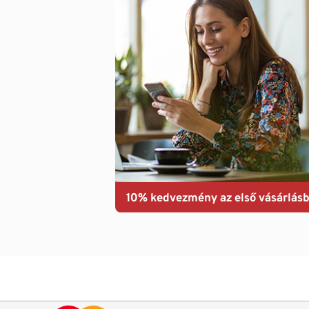
10% kedvezmény az első vásárlásb