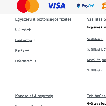
Egyszerű & biztonságos fizetés
Szállítás 
Ingyenes kisz
Utánvét
Szállítási díj
Bankkártya
Szállítási idő
PayPal
Kiszállító p
Előrefizetés
Szállítási c
Kapcsolat & segítség
TchiboCar
Gyűjtse a ba