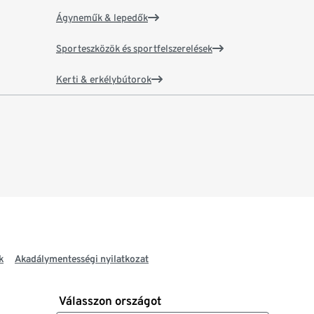
Ágyneműk & lepedők
Sporteszközök és sportfelszerelések
Kerti & erkélybútorok
k
Akadálymentességi nyilatkozat
Válasszon országot