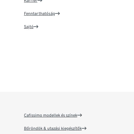
Karrier
Fenntarthatóság
Sajtó
Cafissimo modellek és színek
Bőröndök & utazási kiegészítők