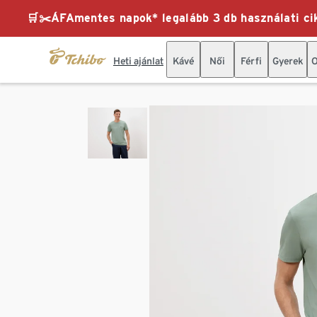
🛒✂️ÁFAmentes napok* legalább 3 db használati cik
Heti ajánlat
Kávé
Női
Férfi
Gyerek
O