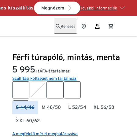
es kiszállítás
Megnézem
További információk
Keresés
Férfi túrapóló, mintás, menta
5 995
ÁFA-t tartalmaz
Ft
Szállítási költséget nem tartalmaz
S 44/46
M 48/50
L 52/54
XL 56/58
XXL 60/62
A megfelelő méret meghatározása