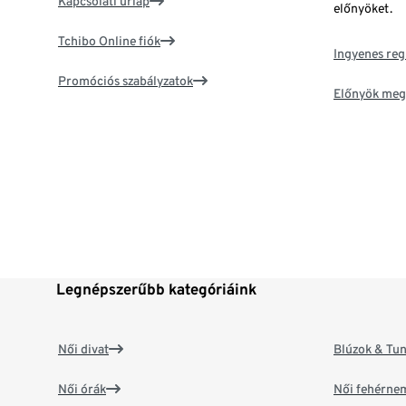
Kapcsolati űrlap
előnyöket.
Tchibo Online fiók
Ingyenes reg
Promóciós szabályzatok
Előnyök meg
Legnépszerűbb kategóriáink
Női divat
Blúzok & Tun
Női órák
Női fehérne