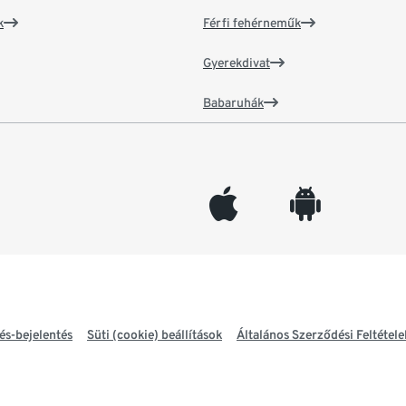
k
Férfi fehérneműk
Gyerekdivat
Babaruhák
appleinc
android
és-bejelentés
Süti (cookie) beállítások
Általános Szerződési Feltétele