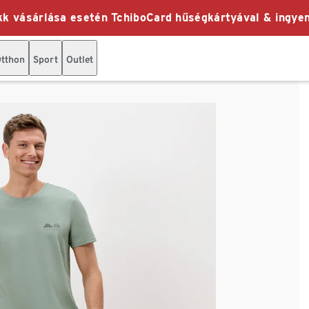
k vásárlása esetén TchiboCard hűségkártyával & ingyen
tthon
Sport
Outlet