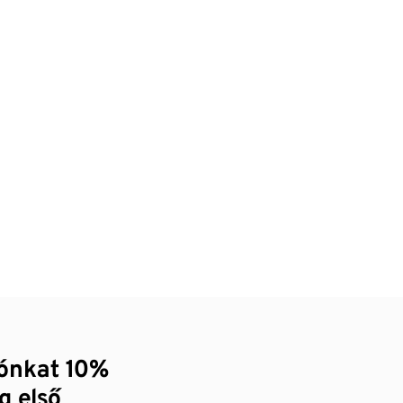
zónkat 10%
g első