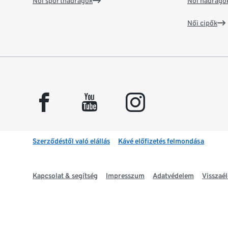
Női sportnadrágok
Női nadrágo
Női cipők
facebook
youtube
instagram
Szerződéstől való elállás
Kávé előfizetés felmondása
Kapcsolat & segítség
Impresszum
Adatvédelem
Visszaél