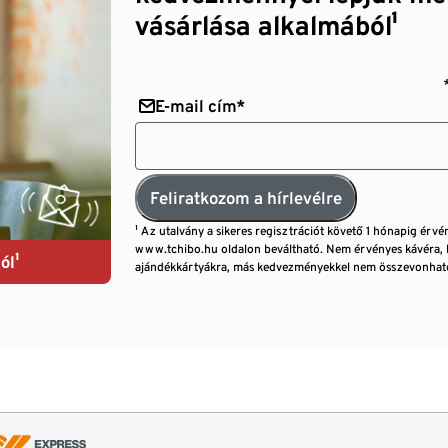
vásárlása alkalmából¹
E-mail cím*
Feliratkozom a hírlevélre
¹ Az utalvány a sikeres regisztrációt követő 1 hónapig érvé
www.tchibo.hu oldalon beváltható. Nem érvényes kávéra, 
ól¹
ajándékkártyákra, más kedvezményekkel nem összevonható