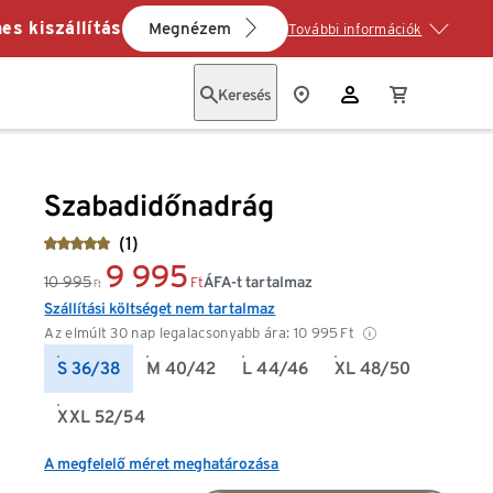
es kiszállítás
Megnézem
További információk
Keresés
Szabadidőnadrág
(1)
9 995
10 995
ÁFA-t tartalmaz
Ft
Ft
Szállítási költséget nem tartalmaz
Az elmúlt 30 nap legalacsonyabb ára:
10 995
Ft
S 36/38
M 40/42
L 44/46
XL 48/50
XXL 52/54
A megfelelő méret meghatározása