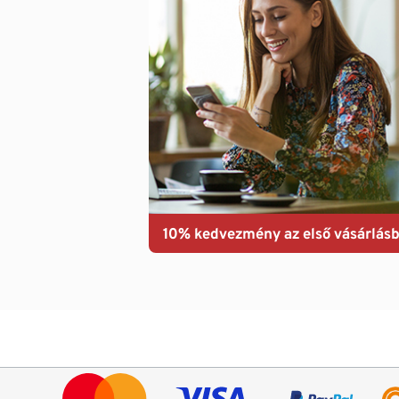
10% kedvezmény az első vásárlásb