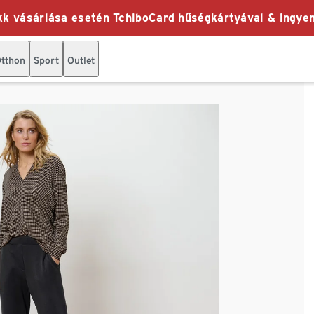
k vásárlása esetén TchiboCard hűségkártyával & ingyen
tthon
Sport
Outlet