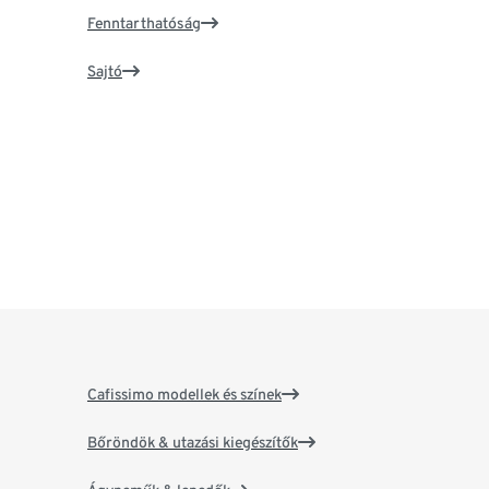
Fenntarthatóság
Sajtó
Cafissimo modellek és színek
Bőröndök & utazási kiegészítők