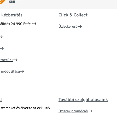
& kézbesítés
Click & Collect
állítás 24 990 Ft felett
Üzletkereső
artnerünk
ím módosítása
d
További szolgáltatásaink
bszemeket és élvezze az exkluzív
Üzletek promóciói