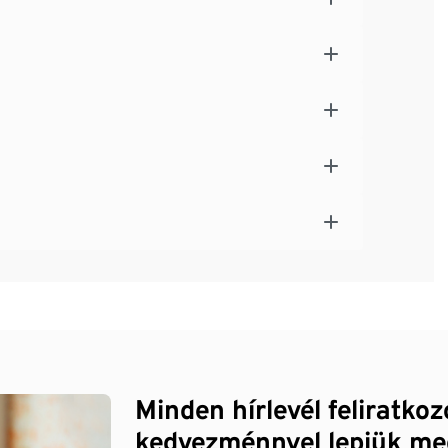
Minden hírlevél feliratko
kedvezménnyel lepjük me