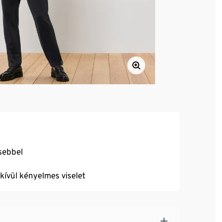
zsebbel
dkívül kényelmes viselet