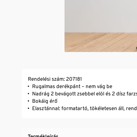
Rendelési szám: 207181
Rugalmas derékpánt – nem vág be
Nadrág 2 bevágott zsebbel elöl és 2 dísz far
Bokáig érő
Elasztánnal: formatartó, tökéletesen áll, ren
Termékleírás