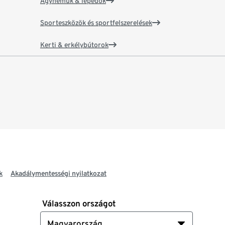
Ágyneműk & lepedők
Sporteszközök és sportfelszerelések
Kerti & erkélybútorok
k
Akadálymentességi nyilatkozat
Válasszon országot
Magyarország