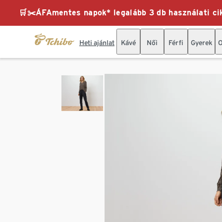
🛒✂️ÁFAmentes napok* legalább 3 db használati cik
Heti ajánlat
Kávé
Női
Férfi
Gyerek
O