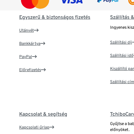
Egyszerű & biztonságos fizetés
Szállítás 
Ingyenes kisz
Utánvét
Szállítási díj
Bankkártya
Szállítási idő
PayPal
Kiszállító p
Előrefizetés
Szállítási c
Kapcsolat & segítség
TchiboCar
Gyűjtse a ba
Kapcsolati űrlap
előnyöket.