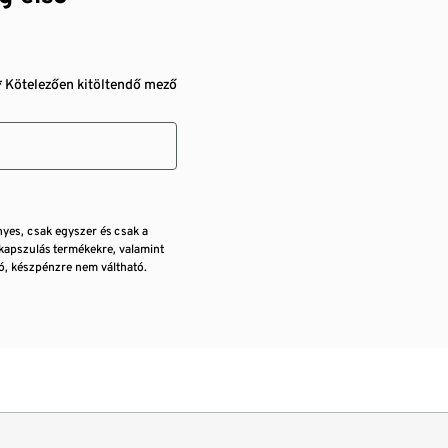
* Kötelezően kitöltendő mező
nyes, csak egyszer és csak a
kapszulás termékekre, valamint
, készpénzre nem váltható.