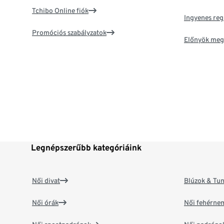
Tchibo Online fiók
Ingyenes reg
Promóciós szabályzatok
Előnyök meg
Legnépszerűbb kategóriáink
Női divat
Blúzok & Tun
Női órák
Női fehérne