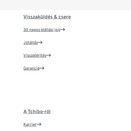
Visszaküldés & csere
30 napos elállási jog
Jótállás
Visszatérítés
Garancia
A Tchibo-ról
Karrier