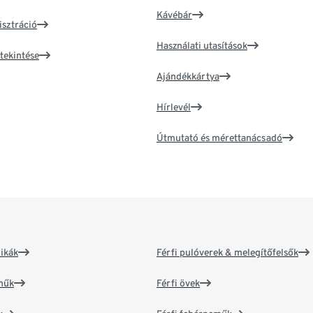
Kávébár
isztráció
Használati utasítások
tekintése
Ajándékkártya
Hírlevél
Útmutató és mérettanácsadó
ikák
Férfi pulóverek & melegítőfelsők
műk
Férfi övek