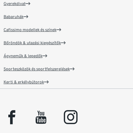
Gyerekdivat
Babaruhák
Cafissimo modellek és színek
Bőröndök & utazási kiegészítők
Ágyneműk & lepedők
Sporteszközök és sportfelszerelések
Kerti & erkélybútorok
facebook
youtube
instagram