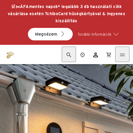
🛒✂️ÁFAmentes napok* legalább 3 db használati cikk
vásárlása esetén TchiboCard hűségkártyával & ingyenes
kiszállítás
Megnézem
További információk