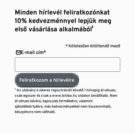
Minden hírlevél feliratkozónkat
10% kedvezménnyel lepjük meg
első vásárlása alkalmából¹
* Kötelezően kitöltendő mező
E-mail cím*
Feliratkozom a hírlevélre
¹ Az utalvány a sikeres regisztrációt követő 1 hónapig érvényes,
csak egyszer és csak a www.tchibo.hu oldalon beváltható. Nem
érvényes kávéra, kapszulás termékekre, valamint
ajándékkártyákra, más kedvezményekkel nem összevonható,
készpénzre nem váltható.