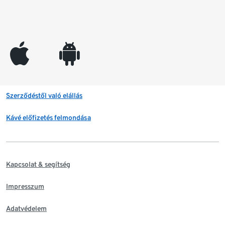
appleinc
android
Szerződéstől való elállás
Kávé előfizetés felmondása
Kapcsolat & segítség
Impresszum
Adatvédelem