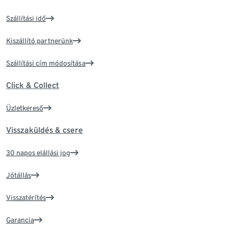
Szállítási idő
Kiszállító partnerünk
Szállítási cím módosítása
Click & Collect
Üzletkereső
Visszaküldés & csere
30 napos elállási jog
Jótállás
Visszatérítés
Garancia