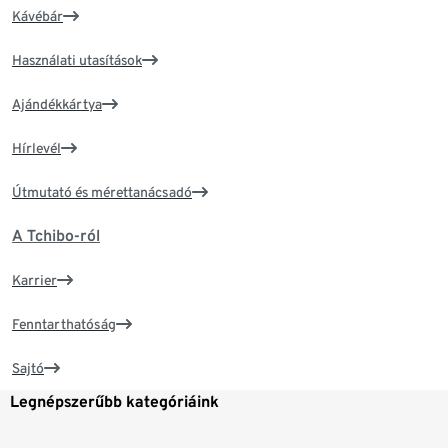
Kávébár
Használati utasítások
Ajándékkártya
Hírlevél
Útmutató és mérettanácsadó
A Tchibo-ról
Karrier
Fenntarthatóság
Sajtó
Legnépszerűbb kategóriáink