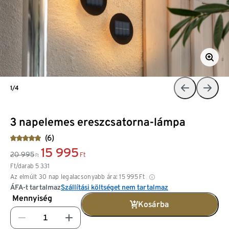
1/4
3 napelemes ereszcsatorna-lámpa
(6)
15 995
20 995
Ft
Ft
Ft/darab
5 331
Az elmúlt 30 nap legalacsonyabb ára:
15 995
Ft
ÁFA-t tartalmaz
Szállítási költséget nem tartalmaz
Mennyiség
Kosárba