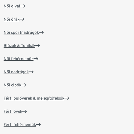
Női divat
Női órák
Női sportnadrágok
Blúzok & Tunikák
Női fehérneműk
Női nadrágok
Női cipők
Férfi pulóverek & melegítőfelsők
Férfi övek
Férfi fehérneműk