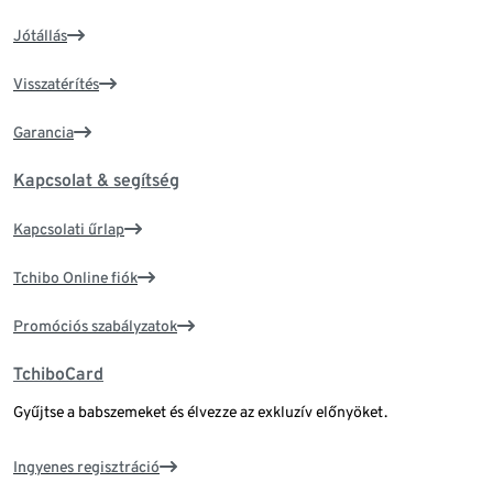
Jótállás
Visszatérítés
Garancia
Kapcsolat & segítség
Kapcsolati űrlap
Tchibo Online fiók
Promóciós szabályzatok
TchiboCard
Gyűjtse a babszemeket és élvezze az exkluzív előnyöket.
Ingyenes regisztráció