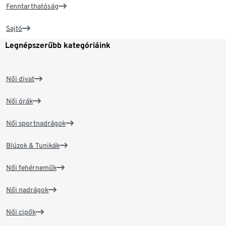
Fenntarthatóság
Sajtó
Legnépszerűbb kategóriáink
Női divat
Női órák
Női sportnadrágok
Blúzok & Tunikák
Női fehérneműk
Női nadrágok
Női cipők