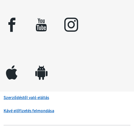
facebook
youtube
instagram
appleinc
android
Szerződéstől való elállás
Kávé előfizetés felmondása