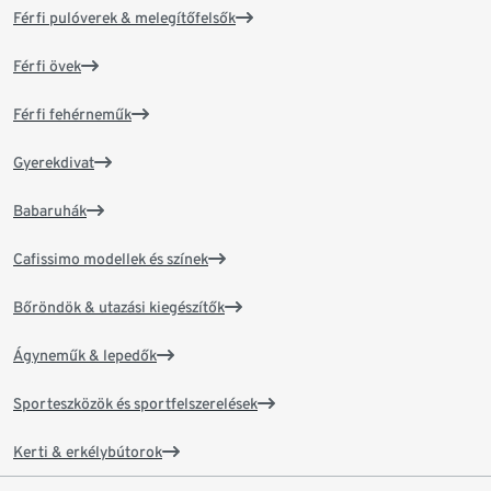
Férfi pulóverek & melegítőfelsők
Férfi övek
Férfi fehérneműk
Gyerekdivat
Babaruhák
Cafissimo modellek és színek
Bőröndök & utazási kiegészítők
Ágyneműk & lepedők
Sporteszközök és sportfelszerelések
Kerti & erkélybútorok