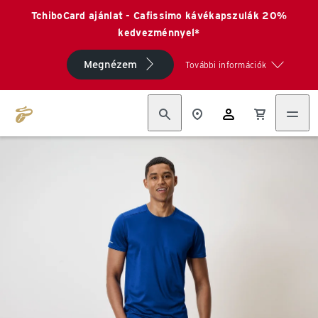
TchiboCard ajánlat - Cafissimo kávékapszulák 20%
kedvezménnyel*
Megnézem
További információk