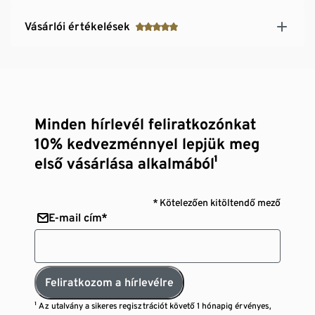
Vásárlói értékelések
Minden hírlevél feliratkozónkat
10% kedvezménnyel lepjük meg
első vásárlása alkalmából¹
* Kötelezően kitöltendő mező
E-mail cím*
Feliratkozom a hírlevélre
¹ Az utalvány a sikeres regisztrációt követő 1 hónapig érvényes,