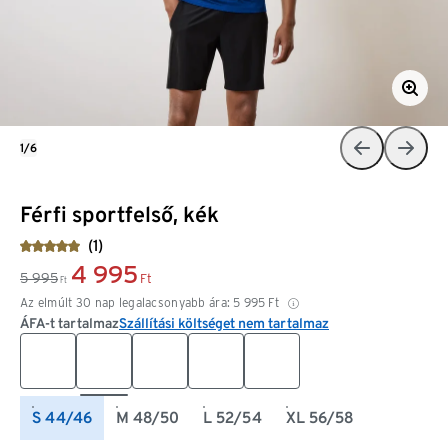
1/6
Férfi sportfelső, kék
(1)
4 995
5 995
Ft
Ft
Az elmúlt 30 nap legalacsonyabb ára:
5 995
Ft
ÁFA-t tartalmaz
Szállítási költséget nem tartalmaz
S 44/46
M 48/50
L 52/54
XL 56/58