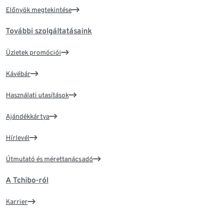
Előnyök megtekintése
További szolgáltatásaink
Üzletek promóciói
Kávébár
Használati utasítások
Ajándékkártya
Hírlevél
Útmutató és mérettanácsadó
A Tchibo-ról
Karrier