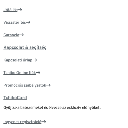
Jótállás
Visszatérítés
Garancia
Kapcsolat & segítség
Kapcsolati űrlap
Tchibo Online fiók
Promóciós szabályzatok
TchiboCard
Gyűjtse a babszemeket és élvezze az exkluzív előnyöket.
Ingyenes regisztráció