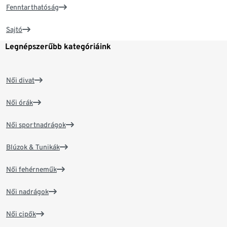
Fenntarthatóság
Sajtó
Legnépszerűbb kategóriáink
Női divat
Női órák
Női sportnadrágok
Blúzok & Tunikák
Női fehérneműk
Női nadrágok
Női cipők