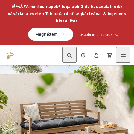
🛒✂️ÁFAmentes napok* legalább 3 db használati cikk
vásárlása esetén TchiboCard hűségkártyával & ingyenes
kiszállítás
Megnézem
További információk