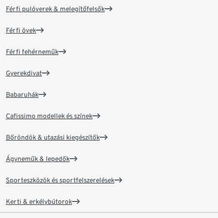
Férfi pulóverek & melegítőfelsők
Férfi övek
Férfi fehérneműk
Gyerekdivat
Babaruhák
Cafissimo modellek és színek
Bőröndök & utazási kiegészítők
Ágyneműk & lepedők
Sporteszközök és sportfelszerelések
Kerti & erkélybútorok