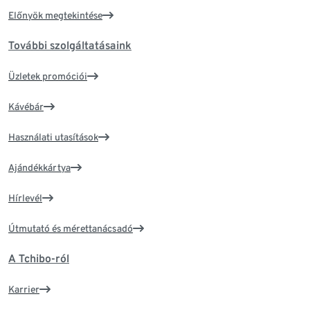
Előnyök megtekintése
További szolgáltatásaink
Üzletek promóciói
Kávébár
Használati utasítások
Ajándékkártya
Hírlevél
Útmutató és mérettanácsadó
A Tchibo-ról
Karrier