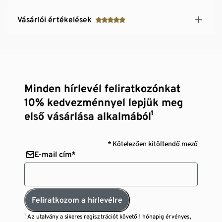
Vásárlói értékelések
Minden hírlevél feliratkozónkat
10% kedvezménnyel lepjük meg
első vásárlása alkalmából¹
* Kötelezően kitöltendő mező
E-mail cím*
Feliratkozom a hírlevélre
¹ Az utalvány a sikeres regisztrációt követő 1 hónapig érvényes,