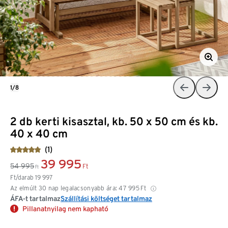
1/8
2 db kerti kisasztal, kb. 50 x 50 cm és kb.
40 x 40 cm
(1)
39 995
54 995
Ft
Ft
Ft/darab
19 997
Az elmúlt 30 nap legalacsonyabb ára:
47 995
Ft
ÁFA-t tartalmaz
Szállítási költséget tartalmaz
Pillanatnyilag nem kapható