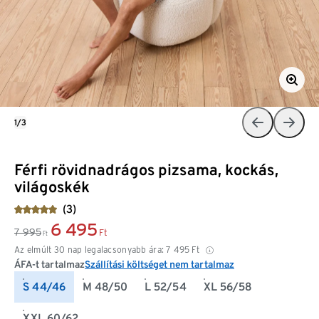
1/3
Férfi rövidnadrágos pizsama, kockás,
világoskék
(3)
6 495
7 995
Ft
Ft
Az elmúlt 30 nap legalacsonyabb ára:
7 495
Ft
ÁFA-t tartalmaz
Szállítási költséget nem tartalmaz
S 44/46
M 48/50
L 52/54
XL 56/58
XXL 60/62