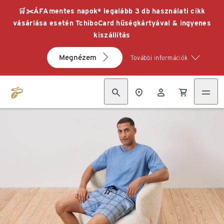
🛒✂️ÁFAmentes napok* legalább 3 db használati cikk
vásárlása esetén TchiboCard hűségkártyával & ingyenes
kiszállítás
Megnézem
További információk