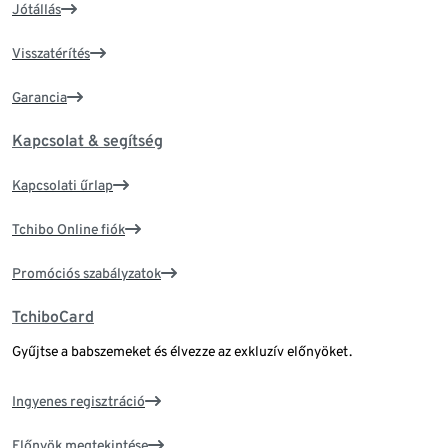
Jótállás
Visszatérítés
Garancia
Kapcsolat & segítség
Kapcsolati űrlap
Tchibo Online fiók
Promóciós szabályzatok
TchiboCard
Gyűjtse a babszemeket és élvezze az exkluzív előnyöket.
Ingyenes regisztráció
Előnyök megtekintése