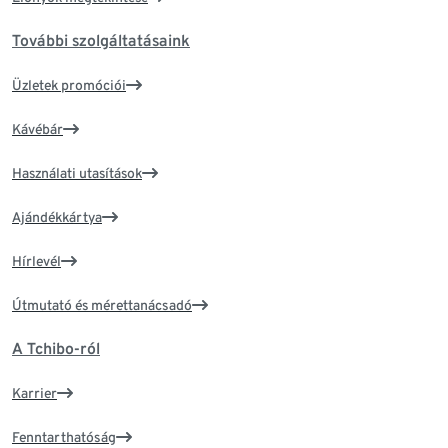
További szolgáltatásaink
Üzletek promóciói
Kávébár
Használati utasítások
Ajándékkártya
Hírlevél
Útmutató és mérettanácsadó
A Tchibo-ról
Karrier
Fenntarthatóság