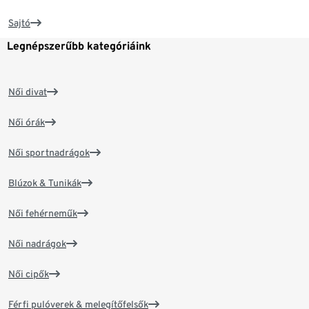
Sajtó
Legnépszerűbb kategóriáink
Női divat
Női órák
Női sportnadrágok
Blúzok & Tunikák
Női fehérneműk
Női nadrágok
Női cipők
Férfi pulóverek & melegítőfelsők