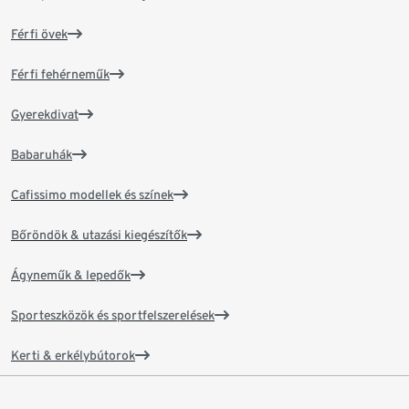
Férfi övek
Férfi fehérneműk
Gyerekdivat
Babaruhák
Cafissimo modellek és színek
Bőröndök & utazási kiegészítők
Ágyneműk & lepedők
Sporteszközök és sportfelszerelések
Kerti & erkélybútorok