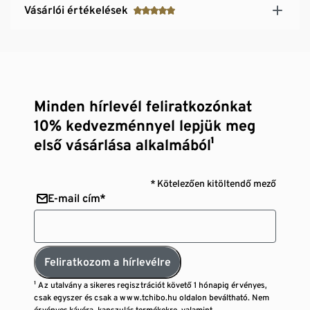
Vásárlói értékelések
Minden hírlevél feliratkozónkat
10% kedvezménnyel lepjük meg
első vásárlása alkalmából¹
* Kötelezően kitöltendő mező
E-mail cím*
Feliratkozom a hírlevélre
¹ Az utalvány a sikeres regisztrációt követő 1 hónapig érvényes,
csak egyszer és csak a www.tchibo.hu oldalon beváltható. Nem
érvényes kávéra, kapszulás termékekre, valamint