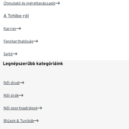
Útmutató és mérettanácsadó
A Tchibo-ról
Karrier
Fenntarthatóság
Sajtó
Legnépszerűbb kategóriáink
Női divat
Női órák
Női sportnadrágok
Blúzok & Tunikák