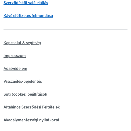
Szerződéstől való elállás
Kávé előfizetés felmondása
Kapcsolat & segítség
Impresszum
Adatvédelem
Visszaélés-bejelentés
Süti (cookie) beállítások
Általános Szerződési Feltételek
Akadálymentességi nyilatkozat