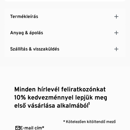
Termékleírás
Anyag & ápolás
Szállítás & visszaküldés
Minden hírlevél feliratkozónkat
10% kedvezménnyel lepjük meg
első vásárlása alkalmából¹
* Kötelezően kitöltendő mező
E-mail cím*