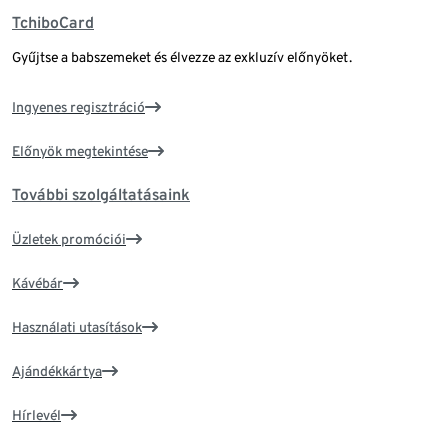
TchiboCard
Gyűjtse a babszemeket és élvezze az exkluzív előnyöket.
Ingyenes regisztráció
Előnyök megtekintése
További szolgáltatásaink
Üzletek promóciói
Kávébár
Használati utasítások
Ajándékkártya
Hírlevél