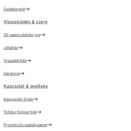
Üzletkereső
Visszaküldés & csere
30 napos elállási jog
Jótállás
Visszatérítés
Garancia
Kapcsolat & segítség
Kapcsolati űrlap
Tchibo Online fiók
Promóciós szabályzatok