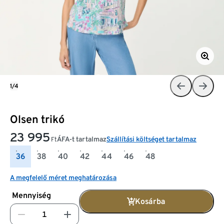
1/4
Olsen trikó
23 995
ÁFA-t tartalmaz
Szállítási költséget tartalmaz
Ft
36
38
40
42
44
46
48
A megfelelő méret meghatározása
Mennyiség
Kosárba