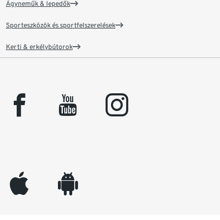
Ágyneműk & lepedők
Sporteszközök és sportfelszerelések
Kerti & erkélybútorok
facebook
youtube
instagram
appleinc
android