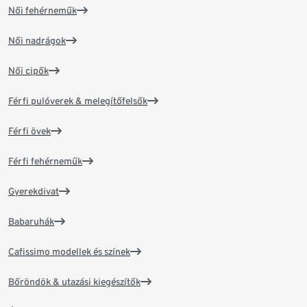
Női fehérneműk
Női nadrágok
Női cipők
Férfi pulóverek & melegítőfelsők
Férfi övek
Férfi fehérneműk
Gyerekdivat
Babaruhák
Cafissimo modellek és színek
Bőröndök & utazási kiegészítők