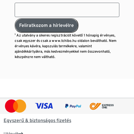
Feliratkozom a hírlevélre
¹ Az utalvány a sikeres regisztrációt követő 1 hónapig érvényes,
csak egyszer és csak a www.tchibo.hu oldalon beváltható. Nem
érvényes kávéra, kapszulás termékekre, valamint
ajándékkártyákra, más kedvezményekkel nem összevonható,
készpénzre nem váltható.
Egyszerű & biztonságos fizetés
Utánvét