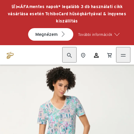
🛒✂️ÁFAmentes napok* legalább 3 db használati cikk
vásárlása esetén TchiboCard hűségkártyával & ingyenes
kiszállítás
Megnézem
További információk