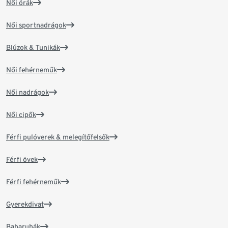
Női órák
Női sportnadrágok
Blúzok & Tunikák
Női fehérneműk
Női nadrágok
Női cipők
Férfi pulóverek & melegítőfelsők
Férfi övek
Férfi fehérneműk
Gyerekdivat
Babaruhák