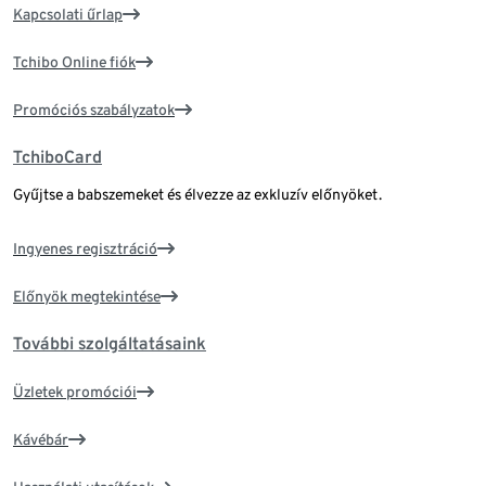
Kapcsolati űrlap
Tchibo Online fiók
Promóciós szabályzatok
TchiboCard
Gyűjtse a babszemeket és élvezze az exkluzív előnyöket.
Ingyenes regisztráció
Előnyök megtekintése
További szolgáltatásaink
Üzletek promóciói
Kávébár