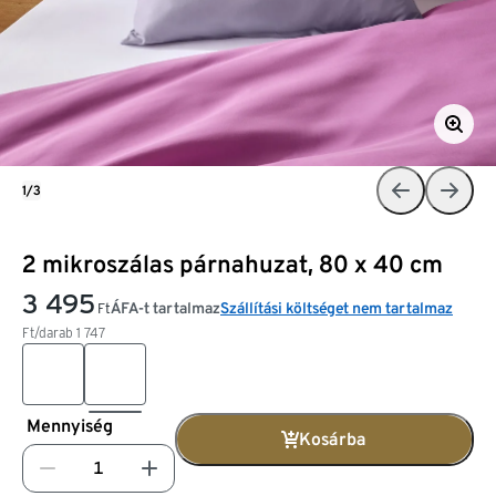
1/3
2 mikroszálas párnahuzat, 80 x 40 cm
3 495
ÁFA-t tartalmaz
Szállítási költséget nem tartalmaz
Ft
Ft/darab
1 747
Mennyiség
Kosárba