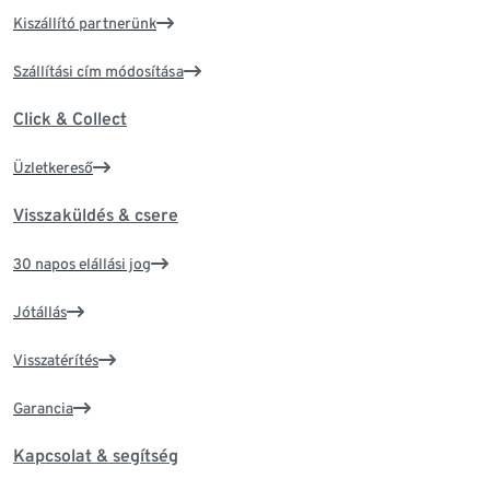
Kiszállító partnerünk
Szállítási cím módosítása
Click & Collect
Üzletkereső
Visszaküldés & csere
30 napos elállási jog
Jótállás
Visszatérítés
Garancia
Kapcsolat & segítség