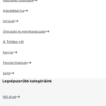
Használati utasítások
Ajándékkártya
Hírlevél
Útmutató és mérettanácsadó
A Tchibo-ról
Karrier
Fenntarthatóság
Sajtó
Legnépszerűbb kategóriáink
Női divat