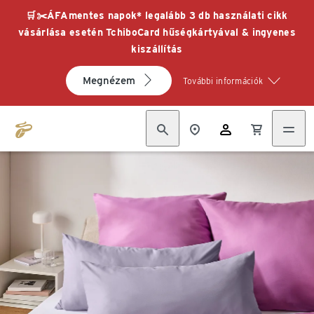
🛒✂️ÁFAmentes napok* legalább 3 db használati cikk
vásárlása esetén TchiboCard hűségkártyával & ingyenes
kiszállítás
Megnézem
További információk