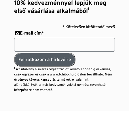
10% kedvezménnyel lepjük meg
első vásárlása alkalmából¹
* Kötelezően kitöltendő mező
E-mail cím*
Feliratkozom a hírlevélre
¹ Az utalvány a sikeres regisztrációt követő 1 hónapig érvényes,
csak egyszer és csak a www.tchibo.hu oldalon beváltható. Nem
érvényes kávéra, kapszulás termékekre, valamint
ajándékkártyákra, más kedvezményekkel nem összevonható,
készpénzre nem váltható.