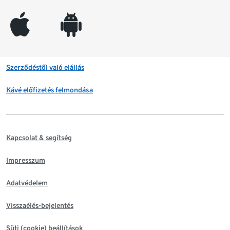
appleinc
android
Szerződéstől való elállás
Kávé előfizetés felmondása
Kapcsolat & segítség
Impresszum
Adatvédelem
Visszaélés-bejelentés
Süti (cookie) beállítások