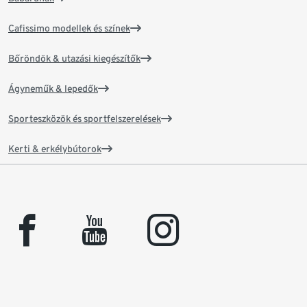
Cafissimo modellek és színek
Bőröndök & utazási kiegészítők
Ágyneműk & lepedők
Sporteszközök és sportfelszerelések
Kerti & erkélybútorok
facebook
youtube
instagram