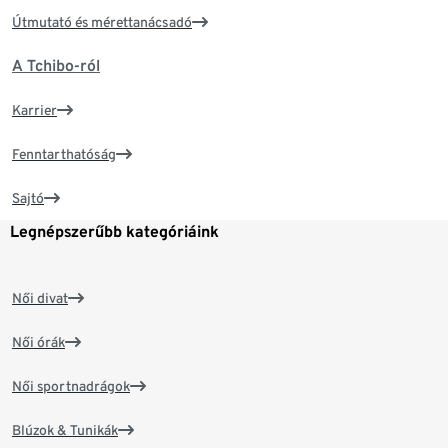
Útmutató és mérettanácsadó
A Tchibo-ról
Karrier
Fenntarthatóság
Sajtó
Legnépszerűbb kategóriáink
Női divat
Női órák
Női sportnadrágok
Blúzok & Tunikák