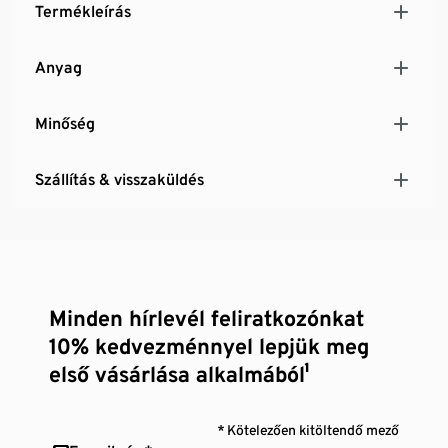
Termékleírás
Anyag
Minőség
Szállítás & visszaküldés
Minden hírlevél feliratkozónkat
10% kedvezménnyel lepjük meg
első vásárlása alkalmából¹
* Kötelezően kitöltendő mező