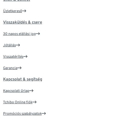
Üzletkereső
Visszaküldés & csere
30 napos elállási jog
Jótállás
Visszatérítés
Garancia
Kapcsolat & segítség
Kapcsolati űrlap
Tchibo Online fiók
Promóciós szabályzatok