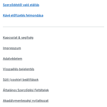
Szerződéstől való elállás
Kávé előfizetés felmondása
Kapcsolat & segítség
Impresszum
Adatvédelem
Visszaélés-bejelentés
Süti (cookie) beállítások
Általános Szerződési Feltételek
Akadálymentességi nyilatkozat