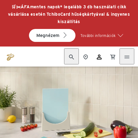
🛒✂️ÁFAmentes napok* legalább 3 db használati cikk
vásárlása esetén TchiboCard hűségkártyával & ingyenes
kiszállítás
Megnézem
További információk