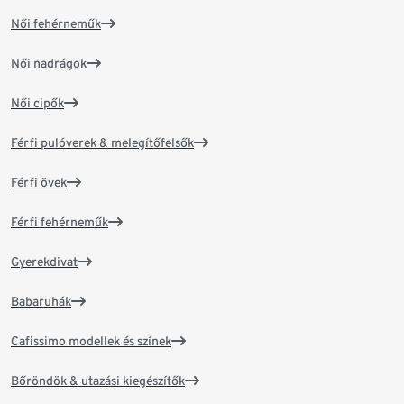
Női fehérneműk
Női nadrágok
Női cipők
Férfi pulóverek & melegítőfelsők
Férfi övek
Férfi fehérneműk
Gyerekdivat
Babaruhák
Cafissimo modellek és színek
Bőröndök & utazási kiegészítők