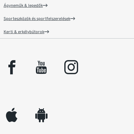
Ágyneműk & lepedők
Sporteszközök és sportfelszerelések
Kerti & erkélybútorok
facebook
youtube
instagram
appleinc
android