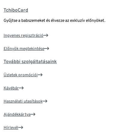
TchiboCard
Gyűjtse a babszemeket és élvezze az exkluzív előnyöket.
Ingyenes regisztráció
Előnyök megtekintése
További szolgáltatásaink
Üzletek promóciói
Kávébár
Használati utasítások
Ajándékkártya
Hírlevél