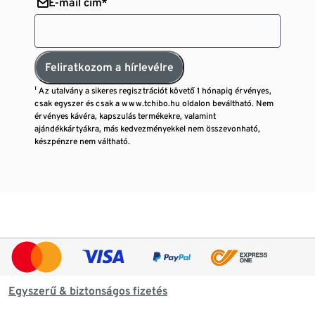
E-mail cím*
Feliratkozom a hírlevélre
¹ Az utalvány a sikeres regisztrációt követő 1 hónapig érvényes,
csak egyszer és csak a www.tchibo.hu oldalon beváltható. Nem
érvényes kávéra, kapszulás termékekre, valamint
ajándékkártyákra, más kedvezményekkel nem összevonható,
készpénzre nem váltható.
Egyszerű & biztonságos fizetés