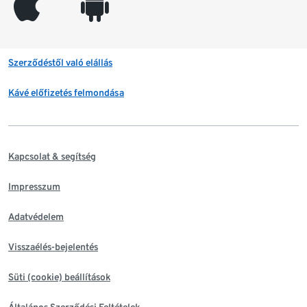
appleinc
android
Szerződéstől való elállás
Kávé előfizetés felmondása
Kapcsolat & segítség
Impresszum
Adatvédelem
Visszaélés-bejelentés
Süti (cookie) beállítások
Általános Szerződési Feltételek