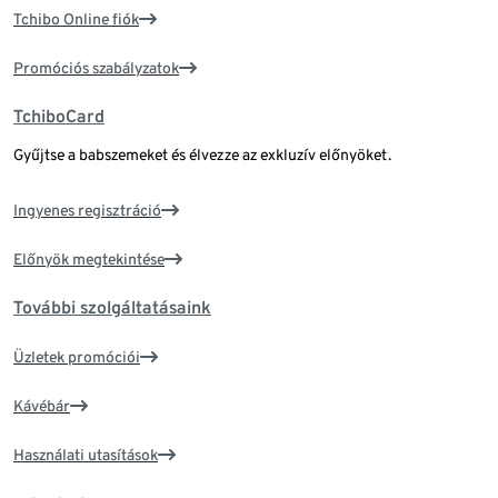
Tchibo Online fiók
Promóciós szabályzatok
TchiboCard
Gyűjtse a babszemeket és élvezze az exkluzív előnyöket.
Ingyenes regisztráció
Előnyök megtekintése
További szolgáltatásaink
Üzletek promóciói
Kávébár
Használati utasítások