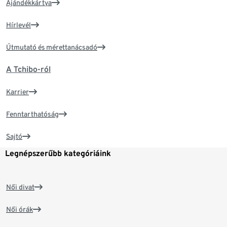
Ajándékkártya
Hírlevél
Útmutató és mérettanácsadó
A Tchibo-ról
Karrier
Fenntarthatóság
Sajtó
Legnépszerűbb kategóriáink
Női divat
Női órák