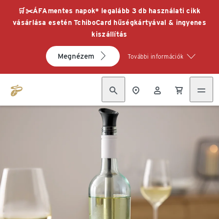
🛒✂️ÁFAmentes napok* legalább 3 db használati cikk
vásárlása esetén TchiboCard hűségkártyával & ingyenes
kiszállítás
Megnézem
További információk