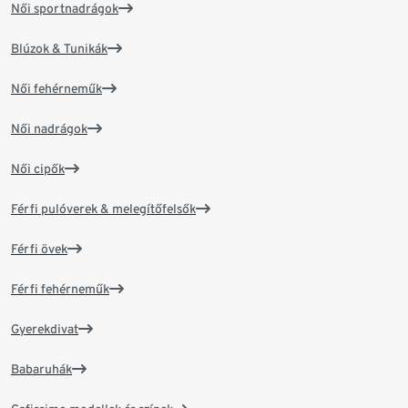
Női sportnadrágok
Blúzok & Tunikák
Női fehérneműk
Női nadrágok
Női cipők
Férfi pulóverek & melegítőfelsők
Férfi övek
Férfi fehérneműk
Gyerekdivat
Babaruhák