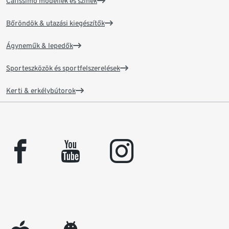
Cafissimo modellek és színek
Bőröndök & utazási kiegészítők
Ágyneműk & lepedők
Sporteszközök és sportfelszerelések
Kerti & erkélybútorok
facebook
youtube
instagram