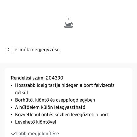
Termék megjegyzése
Rendelési szám: 204390
Hosszabb ideig tartja hidegen a bort felvizezés
nélkül
Borhűtő, kiöntő és cseppfogó egyben
A hűtőelem külön lefagyasztható
Közvetlenül öntés közben levegőzteti a bort
Levehető kiöntővel
Számos kereskedelmi forgalomban kapható
Több megjelenítése