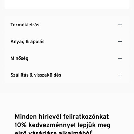
borosüveghez illik
A hűtőelem kiváló minőségű 18/10-es nemesacélból
Termékleírás
Anyag & ápolás
Minőség
Szállítás & visszaküldés
Minden hírlevél feliratkozónkat
10% kedvezménnyel lepjük meg
első vásárlása alkalmából¹