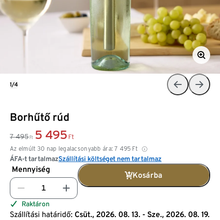
1/4
Borhűtő rúd
5 495
7 495
Ft
Ft
Az elmúlt 30 nap legalacsonyabb ára:
7 495
Ft
ÁFA-t tartalmaz
Szállítási költséget nem tartalmaz
Mennyiség
Kosárba
Raktáron
Szállítási határidő:
Csüt., 2026. 08. 13. - Sze., 2026. 08. 19.