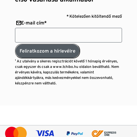
* Kötelezően kitöltendő mező
E-mail cím*
Feliratkozom a hírlevélre
¹ Az utalvány a sikeres regisztrációt követő 1 hónapig érvényes,
csak egyszer és csak a www.tchibo.hu oldalon beváltható. Nem
érvényes kávéra, kapszulás termékekre, valamint
ajándékkártyákra, más kedvezményekkel nem összevonható,
készpénzre nem váltható.