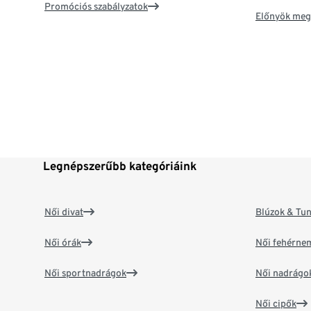
Promóciós szabályzatok
Előnyök meg
Legnépszerűbb kategóriáink
Női divat
Blúzok & Tun
Női órák
Női fehérne
Női sportnadrágok
Női nadrágo
Női cipők