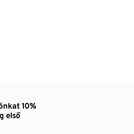
zónkat 10%
g első