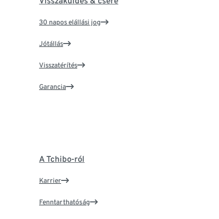
Visszaküldés & csere
30 napos elállási jog
Jótállás
Visszatérítés
Garancia
A Tchibo-ról
Karrier
Fenntarthatóság