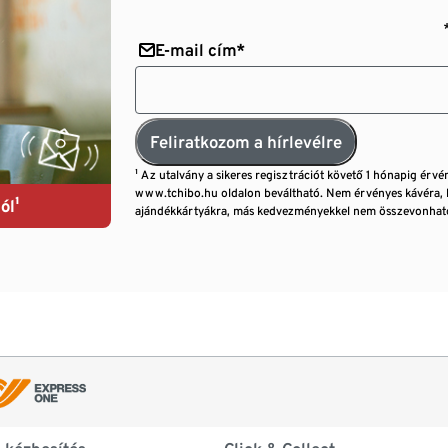
E-mail cím*
Feliratkozom a hírlevélre
¹ Az utalvány a sikeres regisztrációt követő 1 hónapig érvé
www.tchibo.hu oldalon beváltható. Nem érvényes kávéra, 
ól¹
ajándékkártyákra, más kedvezményekkel nem összevonható