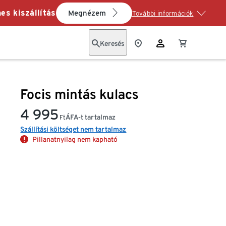
es kiszállítás
Megnézem
További információk
Keresés
Focis mintás kulacs
4 995
ÁFA-t tartalmaz
Ft
Szállítási költséget nem tartalmaz
Pillanatnyilag nem kapható