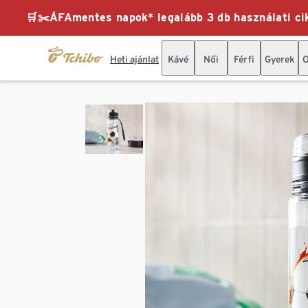
🛒✂️ÁFAmentes napok* legalább 3 db használati cik
Heti ajánlat
Kávé
Női
Férfi
Gyerek
O