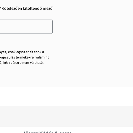
* Kötelezően kitöltendő mező
nyes, csak egyszer és csak a
kapszulás termékekre, valamint
, készpénzre nem váltható.