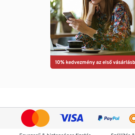
10% kedvezmény az első vásárlásb