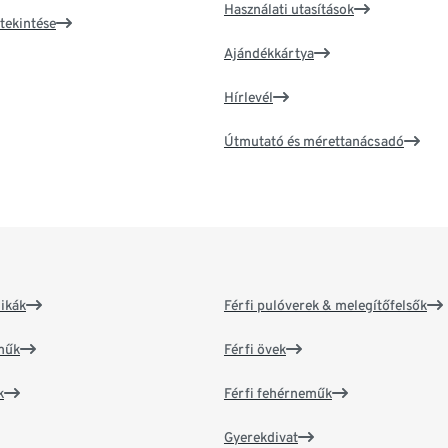
Használati utasítások
tekintése
Ajándékkártya
Hírlevél
Útmutató és mérettanácsadó
ikák
Férfi pulóverek & melegítőfelsők
műk
Férfi övek
k
Férfi fehérneműk
Gyerekdivat