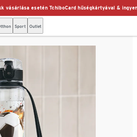
k vásárlása esetén TchiboCard hűségkártyával & ingyen
tthon
Sport
Outlet