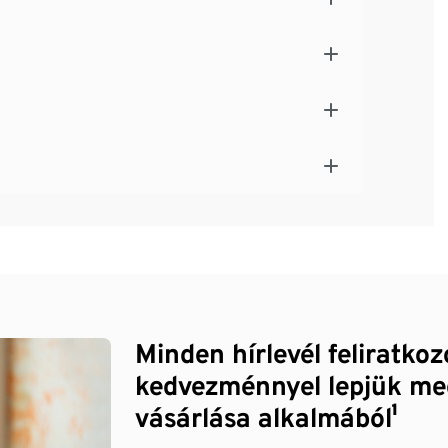
Minden hírlevél feliratko
kedvezménnyel lepjük me
vásárlása alkalmából¹