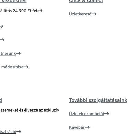
& kézbesítés
Click & Collect
állítás 24 990 Ft felett
Üzletkereső
artnerünk
ím módosítása
d
További szolgáltatásaink
bszemeket és élvezze az exkluzív
Üzletek promóciói
Kávébár
isztráció