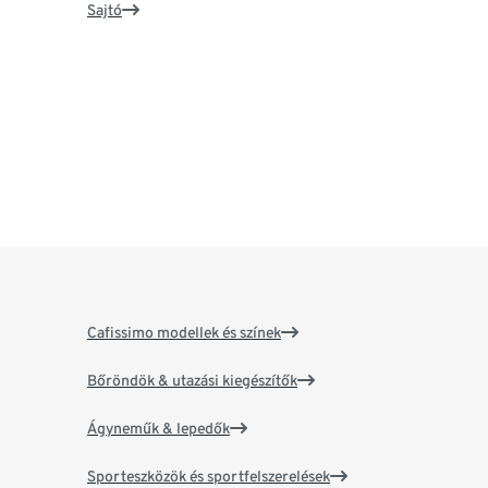
Sajtó
Cafissimo modellek és színek
Bőröndök & utazási kiegészítők
Ágyneműk & lepedők
Sporteszközök és sportfelszerelések