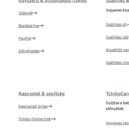
Egyszerű & biztonságos fizetés
Szállítás 
Ingyenes kisz
Utánvét
Szállítási díj
Bankkártya
Szállítási idő
PayPal
Kiszállító p
Előrefizetés
Szállítási c
Kapcsolat & segítség
TchiboCar
Gyűjtse a ba
Kapcsolati űrlap
előnyöket.
Tchibo Online fiók
Ingyenes reg