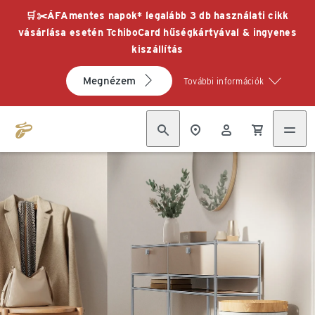
🛒✂️ÁFAmentes napok* legalább 3 db használati cikk
vásárlása esetén TchiboCard hűségkártyával & ingyenes
kiszállítás
Megnézem
További információk