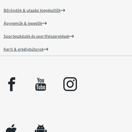
Bőröndök & utazási kiegészítők
Ágyneműk & lepedők
Sporteszközök és sportfelszerelések
Kerti & erkélybútorok
facebook
youtube
instagram
appleinc
android