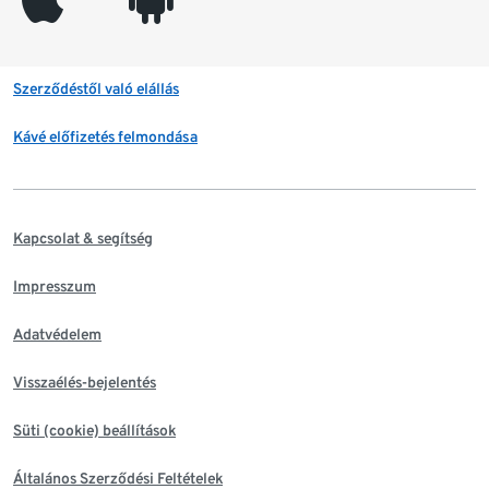
Szerződéstől való elállás
Kávé előfizetés felmondása
Kapcsolat & segítség
Impresszum
Adatvédelem
Visszaélés-bejelentés
Süti (cookie) beállítások
Általános Szerződési Feltételek