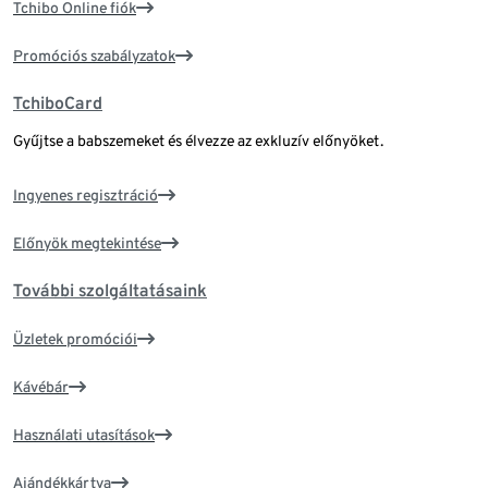
Tchibo Online fiók
Promóciós szabályzatok
TchiboCard
Gyűjtse a babszemeket és élvezze az exkluzív előnyöket.
Ingyenes regisztráció
Előnyök megtekintése
További szolgáltatásaink
Üzletek promóciói
Kávébár
Használati utasítások
Ajándékkártya