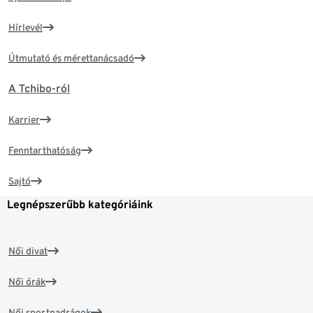
Hírlevél
Útmutató és mérettanácsadó
A Tchibo-ról
Karrier
Fenntarthatóság
Sajtó
Legnépszerűbb kategóriáink
Női divat
Női órák
Női sportnadrágok