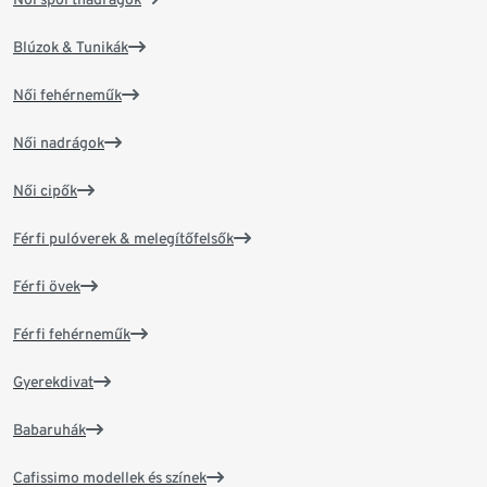
Blúzok & Tunikák
Női fehérneműk
Női nadrágok
Női cipők
Férfi pulóverek & melegítőfelsők
Férfi övek
Férfi fehérneműk
Gyerekdivat
Babaruhák
Cafissimo modellek és színek