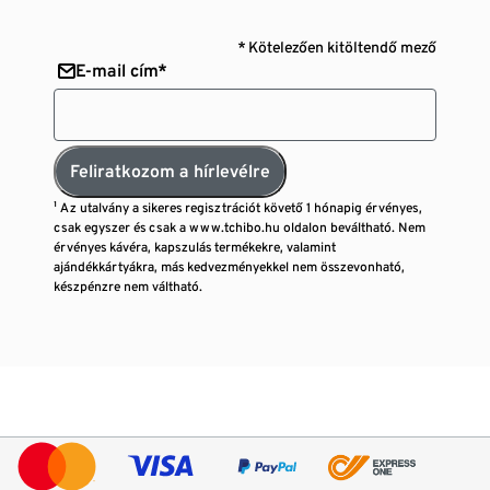
* Kötelezően kitöltendő mező
E-mail cím*
Feliratkozom a hírlevélre
¹ Az utalvány a sikeres regisztrációt követő 1 hónapig érvényes,
csak egyszer és csak a www.tchibo.hu oldalon beváltható. Nem
érvényes kávéra, kapszulás termékekre, valamint
ajándékkártyákra, más kedvezményekkel nem összevonható,
készpénzre nem váltható.