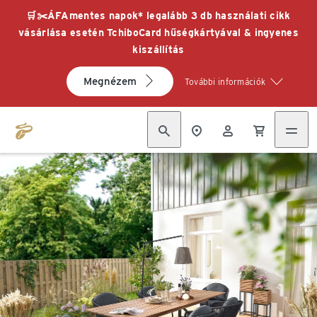
🛒✂️ÁFAmentes napok* legalább 3 db használati cikk
vásárlása esetén TchiboCard hűségkártyával & ingyenes
kiszállítás
Megnézem
További információk