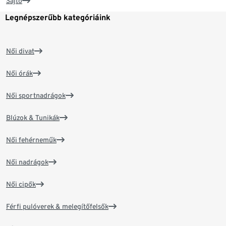
Sajtó
Legnépszerűbb kategóriáink
Női divat
Női órák
Női sportnadrágok
Blúzok & Tunikák
Női fehérneműk
Női nadrágok
Női cipők
Férfi pulóverek & melegítőfelsők