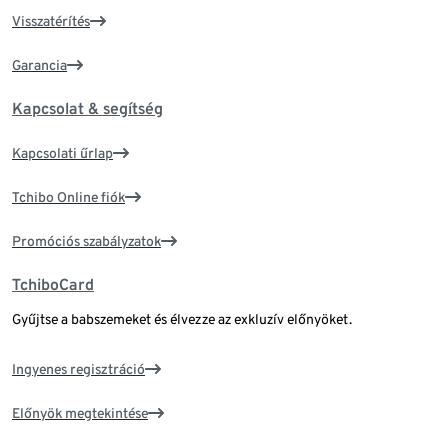
Visszatérítés
Garancia
Kapcsolat & segítség
Kapcsolati űrlap
Tchibo Online fiók
Promóciós szabályzatok
TchiboCard
Gyűjtse a babszemeket és élvezze az exkluzív előnyöket.
Ingyenes regisztráció
Előnyök megtekintése