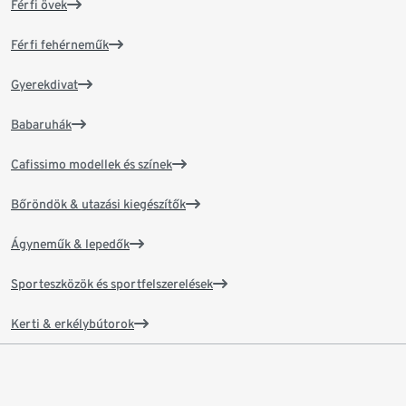
Férfi övek
Férfi fehérneműk
Gyerekdivat
Babaruhák
Cafissimo modellek és színek
Bőröndök & utazási kiegészítők
Ágyneműk & lepedők
Sporteszközök és sportfelszerelések
Kerti & erkélybútorok