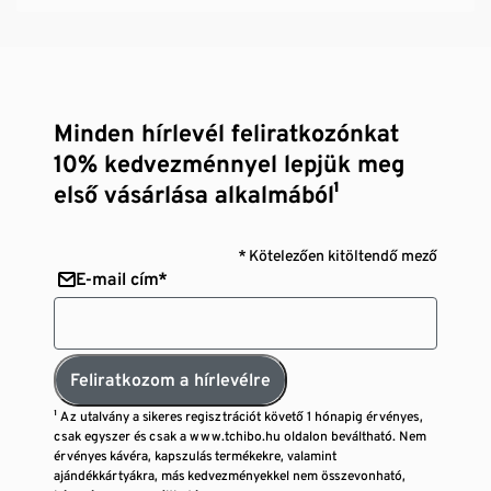
Minden hírlevél feliratkozónkat
10% kedvezménnyel lepjük meg
első vásárlása alkalmából¹
* Kötelezően kitöltendő mező
E-mail cím*
Feliratkozom a hírlevélre
¹ Az utalvány a sikeres regisztrációt követő 1 hónapig érvényes,
csak egyszer és csak a www.tchibo.hu oldalon beváltható. Nem
érvényes kávéra, kapszulás termékekre, valamint
ajándékkártyákra, más kedvezményekkel nem összevonható,