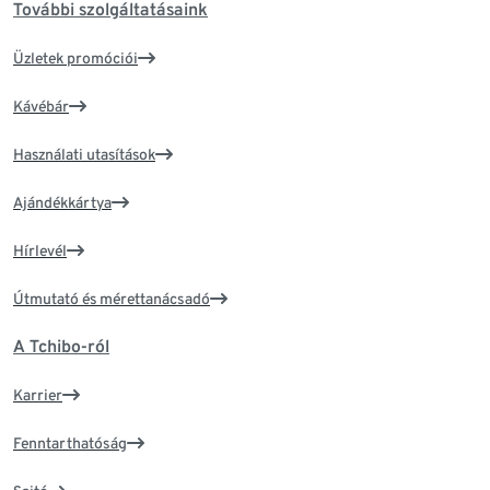
További szolgáltatásaink
Üzletek promóciói
Kávébár
Használati utasítások
Ajándékkártya
Hírlevél
Útmutató és mérettanácsadó
A Tchibo-ról
Karrier
Fenntarthatóság