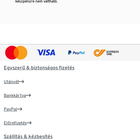
készpénzre nem váltható.
Egyszerű & biztonságos fizetés
Utánvét
Bankkártya
PayPal
Előrefizetés
Szállítás & kézbesítés