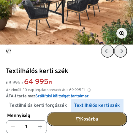
1/7
Textilhálós kerti szék
64 995
69 995
Ft
Ft
Az elmúlt 30 nap legalacsonyabb ára:
69 995
Ft
ÁFA-t tartalmaz
Szállítási költséget tartalmaz
Textilhálós kerti forgószék
Textilhálós kerti szék
Mennyiség
Kosárba