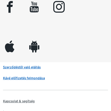
facebook
youtube
instagram
appleinc
android
Szerződéstől való elállás
Kávé előfizetés felmondása
Kapcsolat & segítség