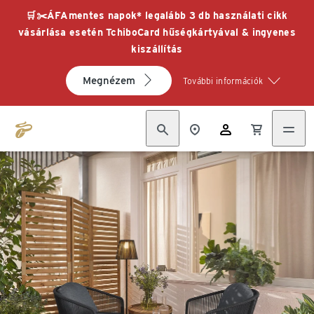
🛒✂️ÁFAmentes napok* legalább 3 db használati cikk
vásárlása esetén TchiboCard hűségkártyával & ingyenes
kiszállítás
Megnézem
További információk