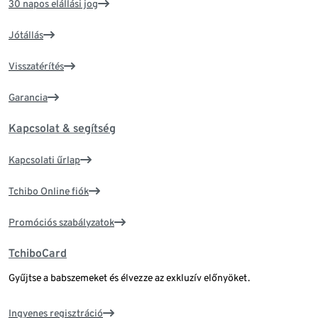
30 napos elállási jog
Jótállás
Visszatérítés
Garancia
Kapcsolat & segítség
Kapcsolati űrlap
Tchibo Online fiók
Promóciós szabályzatok
TchiboCard
Gyűjtse a babszemeket és élvezze az exkluzív előnyöket.
Ingyenes regisztráció