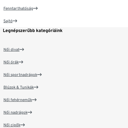
Fenntarthatóság
Sajtó
Legnépszerűbb kategóriáink
Női divat
Női órák
Női sportnadrágok
Blúzok & Tunikák
Női fehérneműk
Női nadrágok
Női cipők