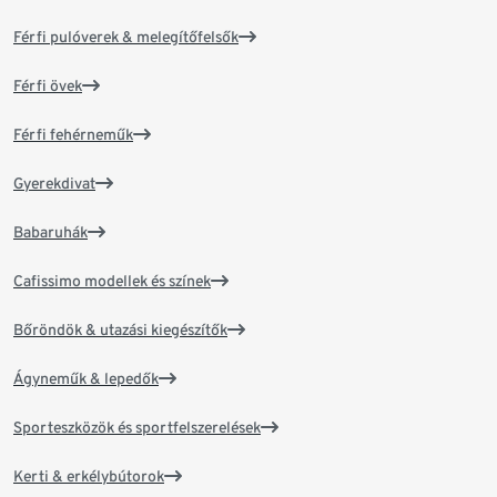
Férfi pulóverek & melegítőfelsők
Férfi övek
Férfi fehérneműk
Gyerekdivat
Babaruhák
Cafissimo modellek és színek
Bőröndök & utazási kiegészítők
Ágyneműk & lepedők
Sporteszközök és sportfelszerelések
Kerti & erkélybútorok