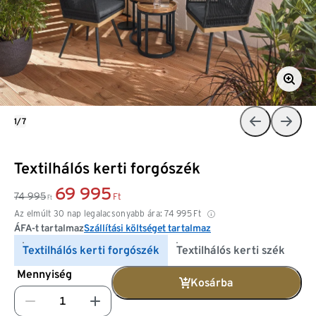
1/7
Textilhálós kerti forgószék
69 995
74 995
Ft
Ft
Az elmúlt 30 nap legalacsonyabb ára:
74 995
Ft
ÁFA-t tartalmaz
Szállítási költséget tartalmaz
Textilhálós kerti forgószék
Textilhálós kerti szék
Mennyiség
Kosárba