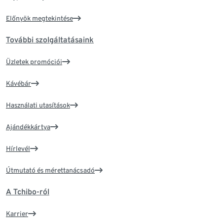
Előnyök megtekintése
További szolgáltatásaink
Üzletek promóciói
Kávébár
Használati utasítások
Ajándékkártya
Hírlevél
Útmutató és mérettanácsadó
A Tchibo-ról
Karrier