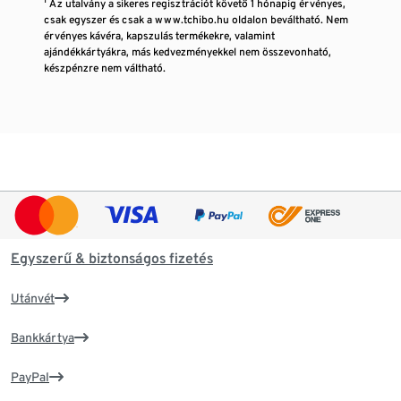
¹ Az utalvány a sikeres regisztrációt követő 1 hónapig érvényes,
csak egyszer és csak a www.tchibo.hu oldalon beváltható. Nem
érvényes kávéra, kapszulás termékekre, valamint
ajándékkártyákra, más kedvezményekkel nem összevonható,
készpénzre nem váltható.
Egyszerű & biztonságos fizetés
Utánvét
Bankkártya
PayPal