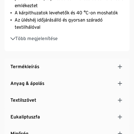
emlékeztet
A kárpithuzatok levehetők és 40 °C-on moshatók
Az üléshéj időjárásálló és gyorsan száradó
textilhálóval
UV- és időjárásálló
Több megjelenítése
Termékleírás
Anyag & ápolás
Textilszövet
Eukaliptuszfa
Minőség