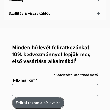
Szállítás & visszaküldés
Minden hírlevél feliratkozónkat
10% kedvezménnyel lepjük meg
első vásárlása alkalmából¹
* Kötelezően kitöltendő mező
E-mail cím*
Feliratkozom a hírlevélre