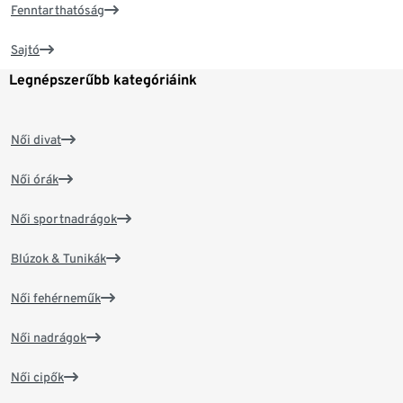
Fenntarthatóság
Sajtó
Legnépszerűbb kategóriáink
Női divat
Női órák
Női sportnadrágok
Blúzok & Tunikák
Női fehérneműk
Női nadrágok
Női cipők