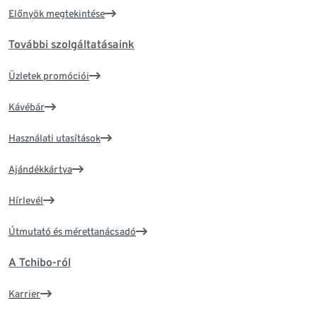
Előnyök megtekintése
További szolgáltatásaink
Üzletek promóciói
Kávébár
Használati utasítások
Ajándékkártya
Hírlevél
Útmutató és mérettanácsadó
A Tchibo-ról
Karrier