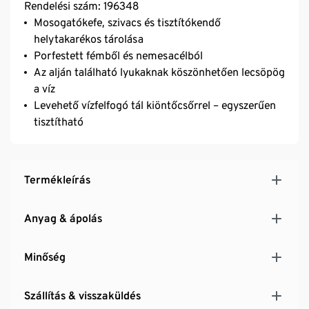
Rendelési szám: 196348
Mosogatókefe, szivacs és tisztítókendő
helytakarékos tárolása
Porfestett fémből és nemesacélból
Az alján található lyukaknak köszönhetően lecsöpög
a víz
Levehető vízfelfogó tál kiöntőcsőrrel – egyszerűen
tisztítható
Termékleírás
Anyag & ápolás
Minőség
Szállítás & visszaküldés