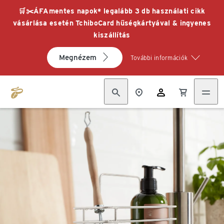
🛒✂️ÁFAmentes napok* legalább 3 db használati cikk
vásárlása esetén TchiboCard hűségkártyával & ingyenes
kiszállítás
Megnézem
További információk