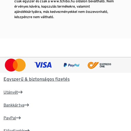
csak egyszer és csak a www.tchibo.hu oldalon beváltható. Nem
érvényes kávéra, kapszulás termékekre, valamint
ajándékkártyákra, más kedvezményekkel nem összevonható,
készpénzre nem váltható.
Egyszerű & biztonságos fizetés
Utánvét
Bankkártya
PayPal
Előrefizetés