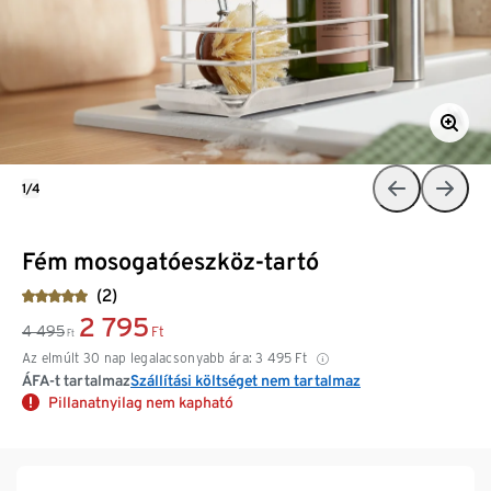
1/4
Fém mosogatóeszköz-tartó
(2)
2 795
4 495
Ft
Ft
Az elmúlt 30 nap legalacsonyabb ára:
3 495
Ft
ÁFA-t tartalmaz
Szállítási költséget nem tartalmaz
Pillanatnyilag nem kapható