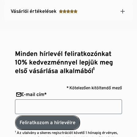
Vásárlói értékelések
Minden hírlevél feliratkozónkat
10% kedvezménnyel lepjük meg
első vásárlása alkalmából¹
* Kötelezően kitöltendő mező
E-mail cím*
Feliratkozom a hírlevélre
¹ Az utalvány a sikeres regisztrációt követő 1 hónapig érvényes,