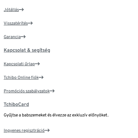
Jótállás
Visszatérítés
Garancia
Kapcsolat & segítség
Kapcsolati űrlap
Tchibo Online fiók
Promóciós szabályzatok
TchiboCard
Gyűjtse a babszemeket és élvezze az exkluzív előnyöket.
Ingyenes regisztráció