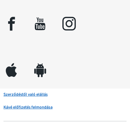
facebook
youtube
instagram
appleinc
android
Szerződéstől való elállás
Kávé előfizetés felmondása