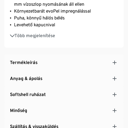
mm vízoszlop nyomásának áll ellen
Környezetbarát evoPel impregnálással
Puha, könnyű hálós bélés
Levehető kapucnival
Állvédős cipzár
Több megjelenítése
2 cipzáras zseb elöl
Rugalmas ujjszegély
Termékleírás
Anyag & ápolás
Softshell ruházat
Minőség
Szállítás & visszaküldés