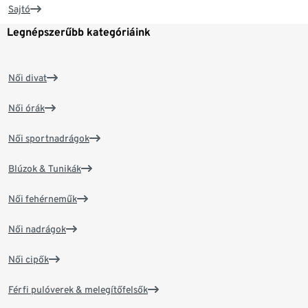
Sajtó
Legnépszerűbb kategóriáink
Női divat
Női órák
Női sportnadrágok
Blúzok & Tunikák
Női fehérneműk
Női nadrágok
Női cipők
Férfi pulóverek & melegítőfelsők