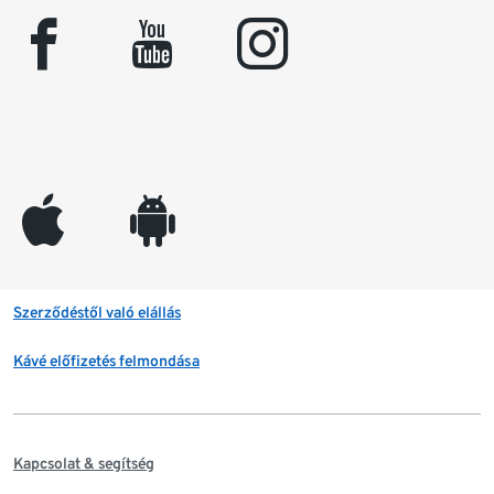
facebook
youtube
instagram
appleinc
android
Szerződéstől való elállás
Kávé előfizetés felmondása
Kapcsolat & segítség