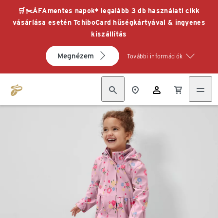
🛒✂️ÁFAmentes napok* legalább 3 db használati cikk
vásárlása esetén TchiboCard hűségkártyával & ingyenes
kiszállítás
Megnézem
További információk