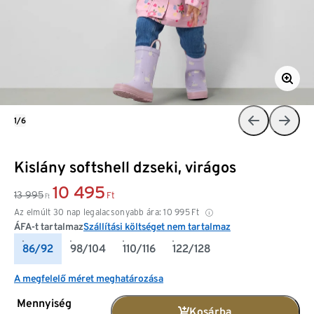
1/6
Kislány softshell dzseki, virágos
10 495
13 995
Ft
Ft
Az elmúlt 30 nap legalacsonyabb ára:
10 995
Ft
ÁFA-t tartalmaz
Szállítási költséget nem tartalmaz
86/92
98/104
110/116
122/128
A megfelelő méret meghatározása
Mennyiség
Kosárba