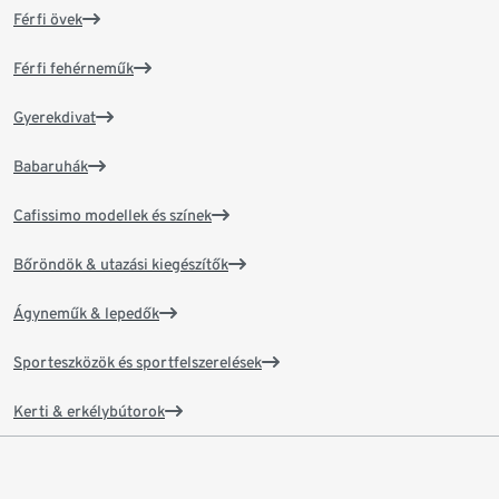
Férfi övek
Férfi fehérneműk
Gyerekdivat
Babaruhák
Cafissimo modellek és színek
Bőröndök & utazási kiegészítők
Ágyneműk & lepedők
Sporteszközök és sportfelszerelések
Kerti & erkélybútorok