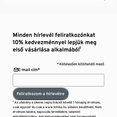
Minden hírlevél feliratkozónkat
10% kedvezménnyel lepjük meg
első vásárlása alkalmából¹
* Kötelezően kitöltendő mező
E-mail cím*
Feliratkozom a hírlevélre
¹ Az utalvány a sikeres regisztrációt követő 1 hónapig érvényes,
csak egyszer és csak a www.tchibo.hu oldalon beváltható. Nem
érvényes kávéra, kapszulás termékekre, valamint
ajándékkártyákra, más kedvezményekkel nem összevonható,