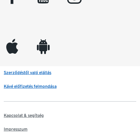
appleinc
android
Szerződéstől való elállás
Kávé előfizetés felmondása
Kapcsolat & segítség
Impresszum