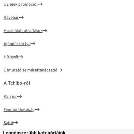
Üzletek promóciói
Kávébár
Használati utasítások
Ajándékkártya
Hírlevél
Útmutató és mérettanácsadó
A Tchibo-ról
Karrier
Fenntarthatóság
Sajtó
Legnépszerűbb kategóriáink