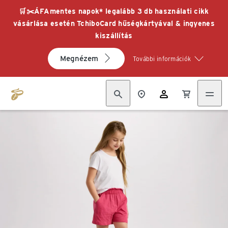
🛒✂️ÁFAmentes napok* legalább 3 db használati cikk
vásárlása esetén TchiboCard hűségkártyával & ingyenes
kiszállítás
Megnézem
További információk