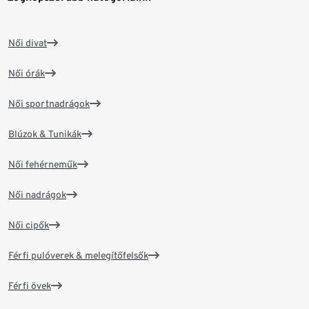
Női divat
Női órák
Női sportnadrágok
Blúzok & Tunikák
Női fehérneműk
Női nadrágok
Női cipők
Férfi pulóverek & melegítőfelsők
Férfi övek