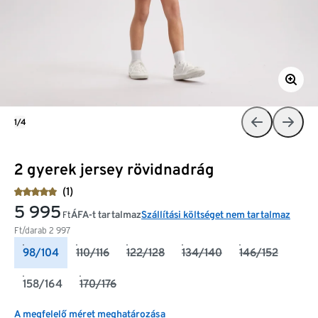
1/4
2 gyerek jersey rövidnadrág
(1)
5 995
ÁFA-t tartalmaz
Szállítási költséget nem tartalmaz
Ft
Ft/darab
2 997
98/104
110/116
122/128
134/140
146/152
158/164
170/176
A megfelelő méret meghatározása