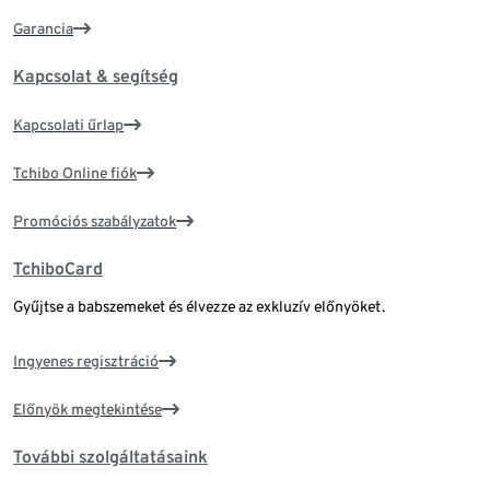
Garancia
Kapcsolat & segítség
Kapcsolati űrlap
Tchibo Online fiók
Promóciós szabályzatok
TchiboCard
Gyűjtse a babszemeket és élvezze az exkluzív előnyöket.
Ingyenes regisztráció
Előnyök megtekintése
További szolgáltatásaink