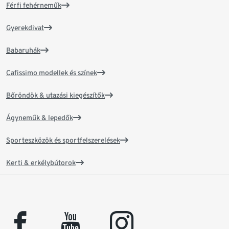
Férfi fehérneműk
Gyerekdivat
Babaruhák
Cafissimo modellek és színek
Bőröndök & utazási kiegészítők
Ágyneműk & lepedők
Sporteszközök és sportfelszerelések
Kerti & erkélybútorok
facebook
youtube
instagram