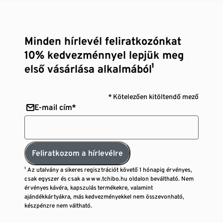
Minden hírlevél feliratkozónkat
10% kedvezménnyel lepjük meg
első vásárlása alkalmából¹
* Kötelezően kitöltendő mező
E-mail cím*
Feliratkozom a hírlevélre
¹ Az utalvány a sikeres regisztrációt követő 1 hónapig érvényes,
csak egyszer és csak a www.tchibo.hu oldalon beváltható. Nem
érvényes kávéra, kapszulás termékekre, valamint
ajándékkártyákra, más kedvezményekkel nem összevonható,
készpénzre nem váltható.