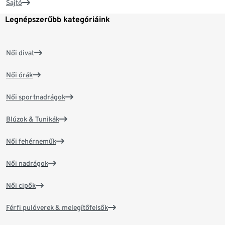
Sajtó
Legnépszerűbb kategóriáink
Női divat
Női órák
Női sportnadrágok
Blúzok & Tunikák
Női fehérneműk
Női nadrágok
Női cipők
Férfi pulóverek & melegítőfelsők