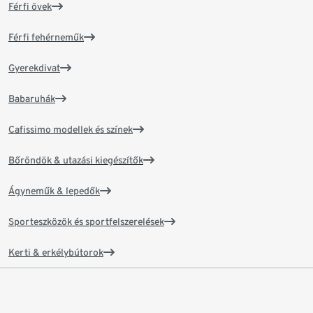
Férfi övek
Férfi fehérneműk
Gyerekdivat
Babaruhák
Cafissimo modellek és színek
Bőröndök & utazási kiegészítők
Ágyneműk & lepedők
Sporteszközök és sportfelszerelések
Kerti & erkélybútorok