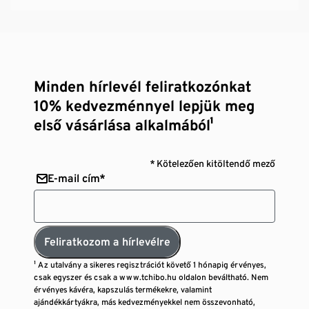
Minden hírlevél feliratkozónkat
10% kedvezménnyel lepjük meg
első vásárlása alkalmából¹
* Kötelezően kitöltendő mező
E-mail cím*
Feliratkozom a hírlevélre
¹ Az utalvány a sikeres regisztrációt követő 1 hónapig érvényes,
csak egyszer és csak a www.tchibo.hu oldalon beváltható. Nem
érvényes kávéra, kapszulás termékekre, valamint
ajándékkártyákra, más kedvezményekkel nem összevonható,