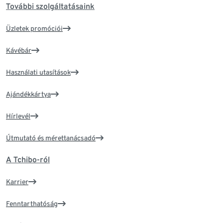
További szolgáltatásaink
Üzletek promóciói
Kávébár
Használati utasítások
Ajándékkártya
Hírlevél
Útmutató és mérettanácsadó
A Tchibo-ról
Karrier
Fenntarthatóság