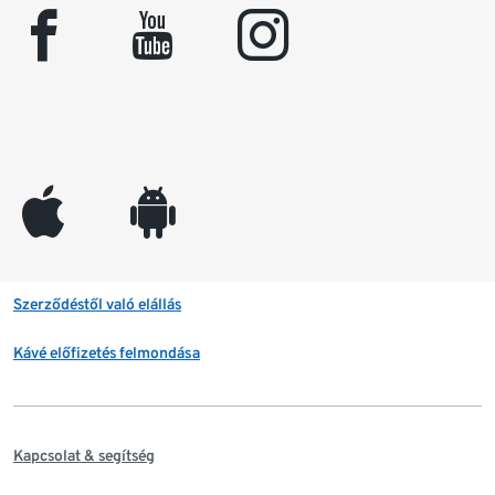
facebook
youtube
instagram
appleinc
android
Szerződéstől való elállás
Kávé előfizetés felmondása
Kapcsolat & segítség