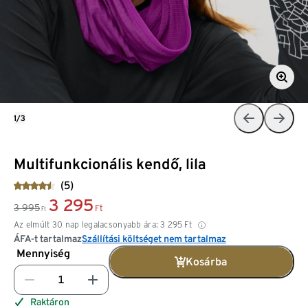
1/3
Multifunkcionális kendő, lila
(5)
3 295
3 995
Ft
Ft
Az elmúlt 30 nap legalacsonyabb ára:
3 295
Ft
ÁFA-t tartalmaz
Szállítási költséget nem tartalmaz
Mennyiség
Kosárba
Raktáron