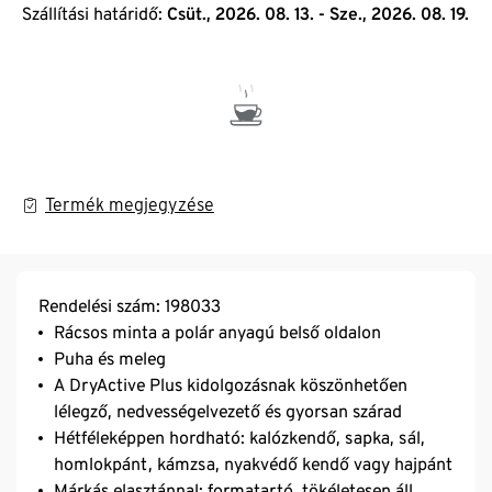
Szállítási határidő:
Csüt., 2026. 08. 13. - Sze., 2026. 08. 19.
Termék megjegyzése
Rendelési szám: 198033
Rácsos minta a polár anyagú belső oldalon
Puha és meleg
A DryActive Plus kidolgozásnak köszönhetően
lélegző, nedvességelvezető és gyorsan szárad
Hétféleképpen hordható: kalózkendő, sapka, sál,
homlokpánt, kámzsa, nyakvédő kendő vagy hajpánt
Márkás elasztánnal: formatartó, tökéletesen áll,