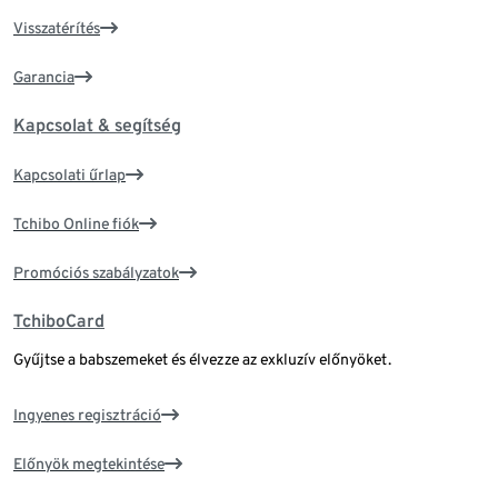
Visszatérítés
Garancia
Kapcsolat & segítség
Kapcsolati űrlap
Tchibo Online fiók
Promóciós szabályzatok
TchiboCard
Gyűjtse a babszemeket és élvezze az exkluzív előnyöket.
Ingyenes regisztráció
Előnyök megtekintése