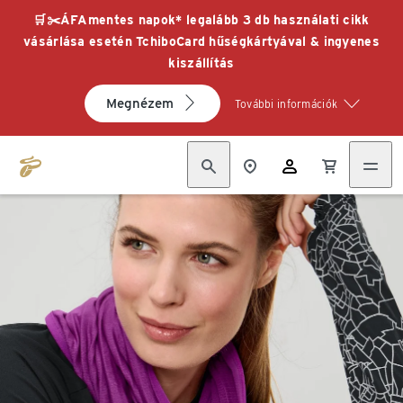
🛒✂️ÁFAmentes napok* legalább 3 db használati cikk
vásárlása esetén TchiboCard hűségkártyával & ingyenes
kiszállítás
Megnézem
További információk