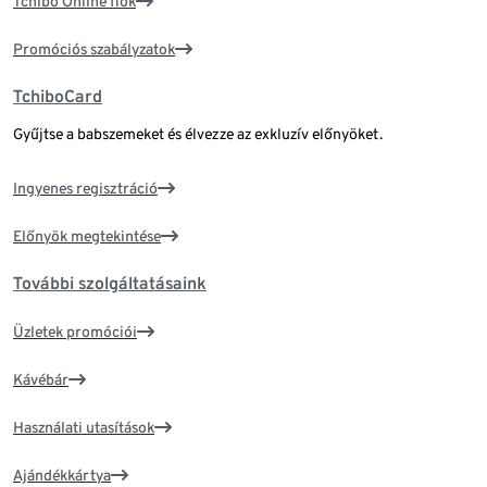
Tchibo Online fiók
Promóciós szabályzatok
TchiboCard
Gyűjtse a babszemeket és élvezze az exkluzív előnyöket.
Ingyenes regisztráció
Előnyök megtekintése
További szolgáltatásaink
Üzletek promóciói
Kávébár
Használati utasítások
Ajándékkártya