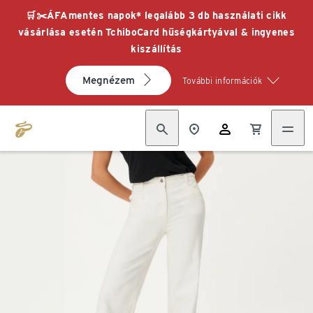
🛒✂️ÁFAmentes napok* legalább 3 db használati cikk
vásárlása esetén TchiboCard hűségkártyával & ingyenes
kiszállítás
Megnézem
További információk