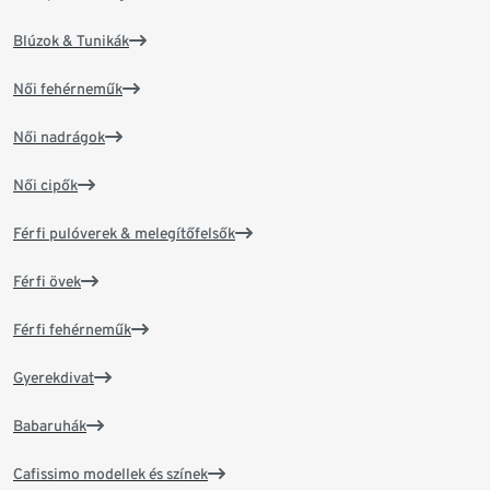
Blúzok & Tunikák
Női fehérneműk
Női nadrágok
Női cipők
Férfi pulóverek & melegítőfelsők
Férfi övek
Férfi fehérneműk
Gyerekdivat
Babaruhák
Cafissimo modellek és színek