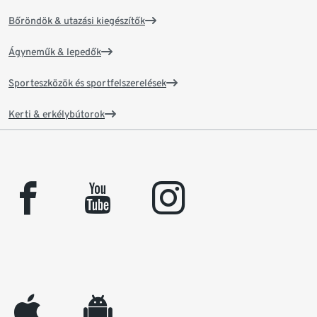
Bőröndök & utazási kiegészítők
Ágyneműk & lepedők
Sporteszközök és sportfelszerelések
Kerti & erkélybútorok
facebook
youtube
instagram
appleinc
android