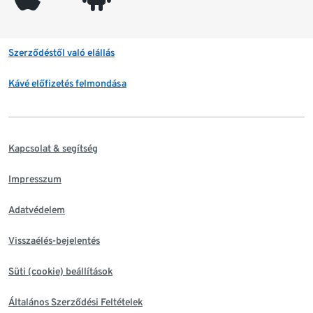
Szerződéstől való elállás
Kávé előfizetés felmondása
Kapcsolat & segítség
Impresszum
Adatvédelem
Visszaélés-bejelentés
Süti (cookie) beállítások
Általános Szerződési Feltételek