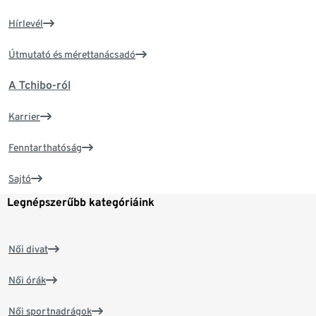
Hírlevél
Útmutató és mérettanácsadó
A Tchibo-ról
Karrier
Fenntarthatóság
Sajtó
Legnépszerűbb kategóriáink
Női divat
Női órák
Női sportnadrágok