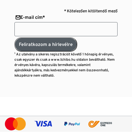
* Kötelezően kitöltendő mező
E-mail cím*
Feliratkozom a hírlevélre
¹ Az utalvány a sikeres regisztrációt követő 1 hónapig érvényes,
csak egyszer és csak a www.tchibo.hu oldalon beváltható. Nem
érvényes kávéra, kapszulás termékekre, valamint
ajándékkártyákra, más kedvezményekkel nem összevonható,
készpénzre nem váltható.