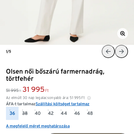
1/5
Olsen női bőszárú farmernadrág,
törtfehér
31 995
51 995
Ft
Ft
Az elmúlt 30 nap legalacsonyabb ára:
51 995
Ft
ÁFA-t tartalmaz
Szállítási költséget tartalmaz
36
38
40
42
44
46
48
A megfelelő méret meghatározása