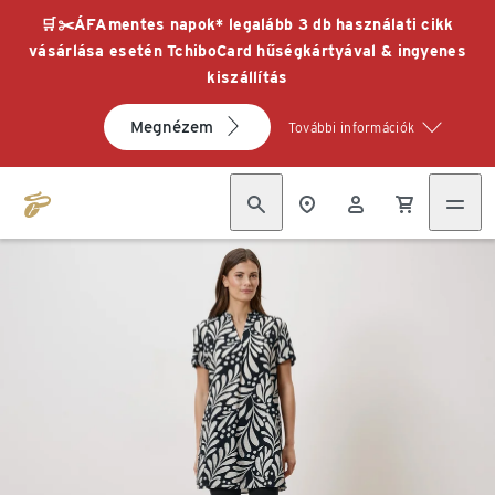
🛒✂️ÁFAmentes napok* legalább 3 db használati cikk
vásárlása esetén TchiboCard hűségkártyával & ingyenes
kiszállítás
Megnézem
További információk