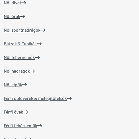
Női divat
Női órák
Női sportnadrágok
Blúzok & Tunikák
Női fehérneműk
Női nadrágok
Női cipők
Férfi pulóverek & melegítőfelsők
Férfi övek
Férfi fehérneműk