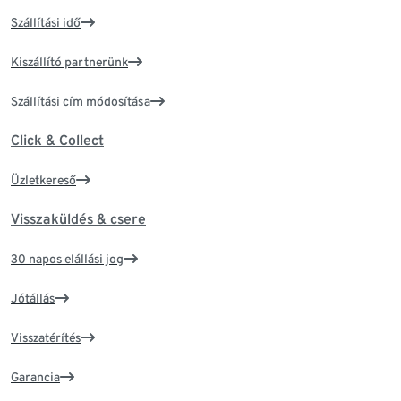
Szállítási idő
Kiszállító partnerünk
Szállítási cím módosítása
Click & Collect
Üzletkereső
Visszaküldés & csere
30 napos elállási jog
Jótállás
Visszatérítés
Garancia