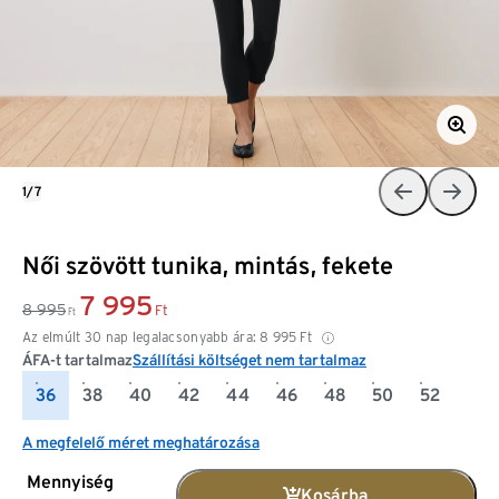
1/7
Női szövött tunika, mintás, fekete
7 995
8 995
Ft
Ft
Az elmúlt 30 nap legalacsonyabb ára:
8 995
Ft
ÁFA-t tartalmaz
Szállítási költséget nem tartalmaz
36
38
40
42
44
46
48
50
52
A megfelelő méret meghatározása
Mennyiség
Kosárba