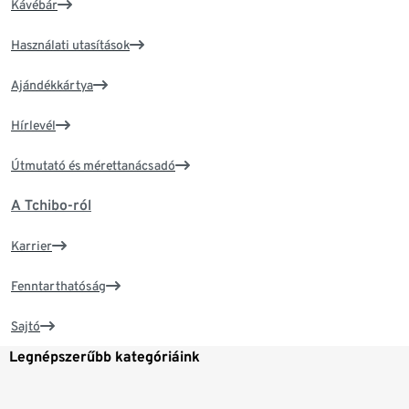
Kávébár
Használati utasítások
Ajándékkártya
Hírlevél
Útmutató és mérettanácsadó
A Tchibo-ról
Karrier
Fenntarthatóság
Sajtó
Legnépszerűbb kategóriáink