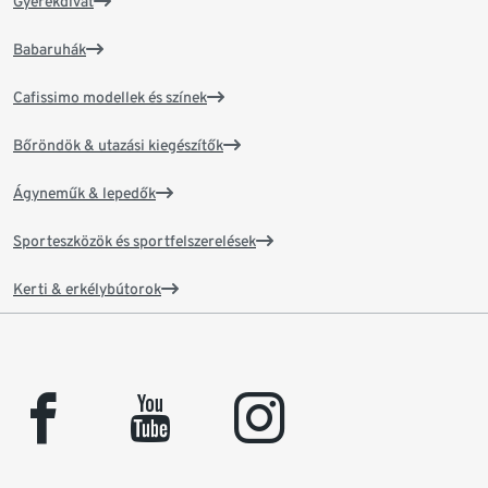
Gyerekdivat
Babaruhák
Cafissimo modellek és színek
Bőröndök & utazási kiegészítők
Ágyneműk & lepedők
Sporteszközök és sportfelszerelések
Kerti & erkélybútorok
facebook
youtube
instagram