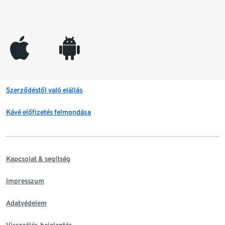
appleinc
android
Szerződéstől való elállás
Kávé előfizetés felmondása
Kapcsolat & segítség
Impresszum
Adatvédelem
Visszaélés-bejelentés