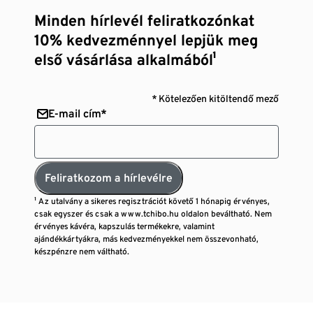
Minden hírlevél feliratkozónkat
10% kedvezménnyel lepjük meg
első vásárlása alkalmából¹
* Kötelezően kitöltendő mező
E-mail cím*
Feliratkozom a hírlevélre
¹ Az utalvány a sikeres regisztrációt követő 1 hónapig érvényes,
csak egyszer és csak a www.tchibo.hu oldalon beváltható. Nem
érvényes kávéra, kapszulás termékekre, valamint
ajándékkártyákra, más kedvezményekkel nem összevonható,
készpénzre nem váltható.