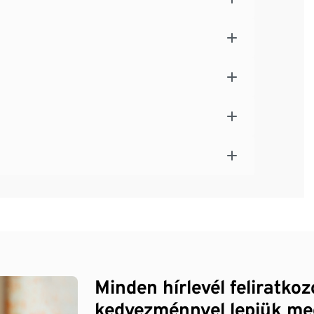
Minden hírlevél feliratko
kedvezménnyel lepjük me