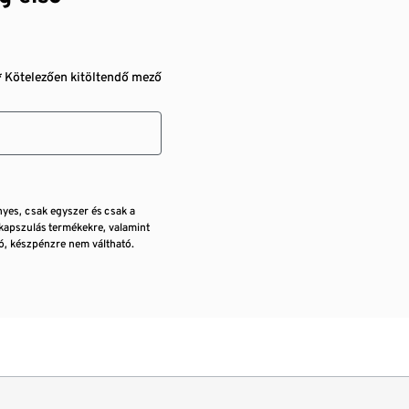
* Kötelezően kitöltendő mező
nyes, csak egyszer és csak a
kapszulás termékekre, valamint
, készpénzre nem váltható.