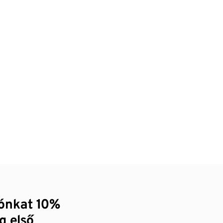
zónkat 10%
g első