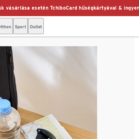
k vásárlása esetén TchiboCard hűségkártyával & ingyen
tthon
Sport
Outlet