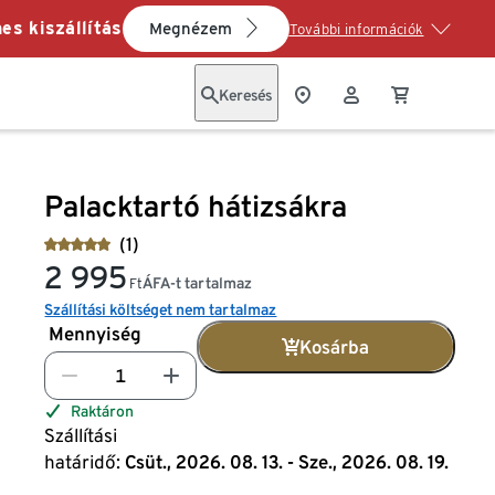
es kiszállítás
Megnézem
További információk
Keresés
Palacktartó hátizsákra
(1)
2 995
ÁFA-t tartalmaz
Ft
Szállítási költséget nem tartalmaz
Mennyiség
Kosárba
Raktáron
Szállítási
határidő:
Csüt., 2026. 08. 13. - Sze., 2026. 08. 19.