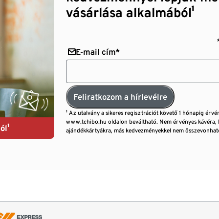
vásárlása alkalmából¹
E-mail cím*
Feliratkozom a hírlevélre
¹ Az utalvány a sikeres regisztrációt követő 1 hónapig érvé
www.tchibo.hu oldalon beváltható. Nem érvényes kávéra, 
ól¹
ajándékkártyákra, más kedvezményekkel nem összevonható