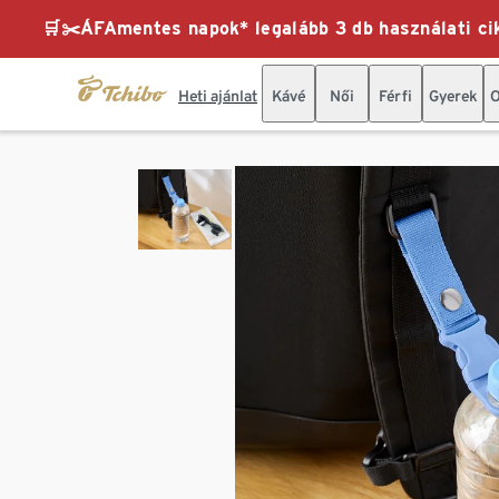
🛒✂️ÁFAmentes napok* legalább 3 db használati cik
Heti ajánlat
Kávé
Női
Férfi
Gyerek
O