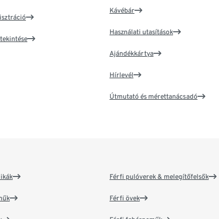
Kávébár
isztráció
Használati utasítások
tekintése
Ajándékkártya
Hírlevél
Útmutató és mérettanácsadó
ikák
Férfi pulóverek & melegítőfelsők
műk
Férfi övek