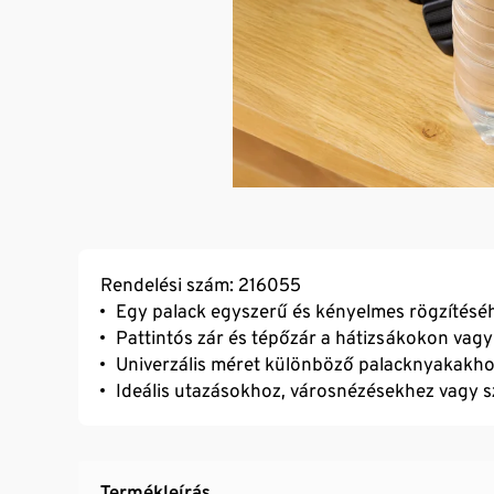
Rendelési szám: 216055
Egy palack egyszerű és kényelmes rögzítésé
Pattintós zár és tépőzár a hátizsákokon vag
Univerzális méret különböző palacknyakakh
Ideális utazásokhoz, városnézésekhez vagy 
Termékleírás