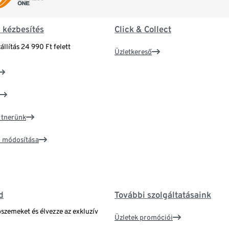
& kézbesítés
Click & Collect
állítás 24 990 Ft felett
Üzletkereső
artnerünk
ím módosítása
d
További szolgáltatásaink
bszemeket és élvezze az exkluzív
Üzletek promóciói