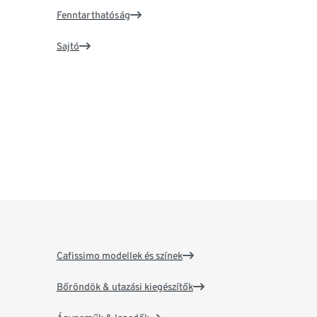
Fenntarthatóság
Sajtó
Cafissimo modellek és színek
Bőröndök & utazási kiegészítők