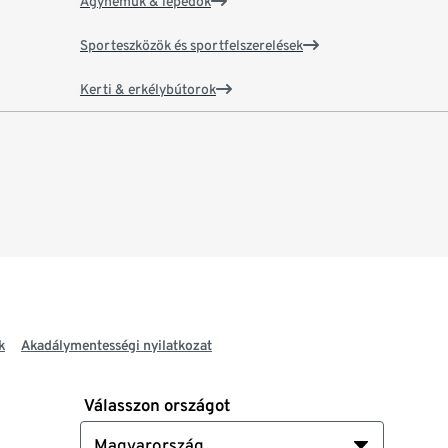
Ágyneműk & lepedők
Sporteszközök és sportfelszerelések
Kerti & erkélybútorok
k
Akadálymentességi nyilatkozat
Válasszon országot
Magyarország