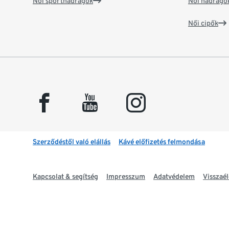
Női sportnadrágok
Női nadrágo
Női cipők
facebook
youtube
instagram
Szerződéstől való elállás
Kávé előfizetés felmondása
Kapcsolat & segítség
Impresszum
Adatvédelem
Visszaél