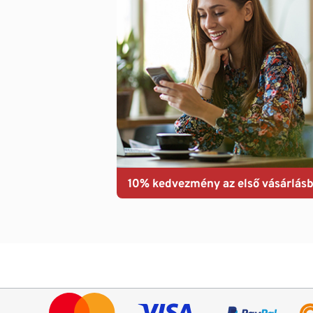
10% kedvezmény az első vásárlásb