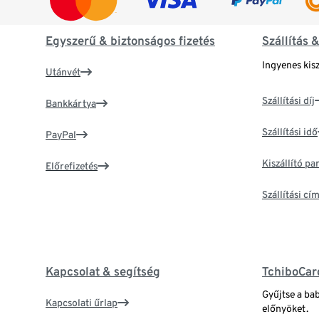
Egyszerű & biztonságos fizetés
Szállítás 
Ingyenes kisz
Utánvét
Szállítási díj
Bankkártya
Szállítási idő
PayPal
Kiszállító p
Előrefizetés
Szállítási c
Kapcsolat & segítség
TchiboCar
Gyűjtse a ba
Kapcsolati űrlap
előnyöket.