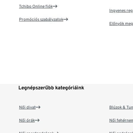
Tchibo Online fiók
Ingyenes reg
Promóciós szabályzatok
Előnyök meg
Legnépszerűbb kategóriáink
Női divat
Blúzok & Tun
Női órák
Női fehérne