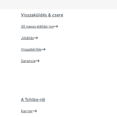
Visszaküldés & csere
30 napos elállási jog
Jótállás
Visszatérítés
Garancia
A Tchibo-ról
Karrier