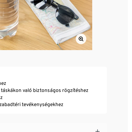
hez
y táskákon való biztonságos rögzítéshez
oz
szabadtéri tevékenységekhez