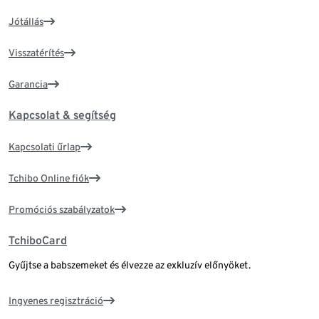
Jótállás
Visszatérítés
Garancia
Kapcsolat & segítség
Kapcsolati űrlap
Tchibo Online fiók
Promóciós szabályzatok
TchiboCard
Gyűjtse a babszemeket és élvezze az exkluzív előnyöket.
Ingyenes regisztráció