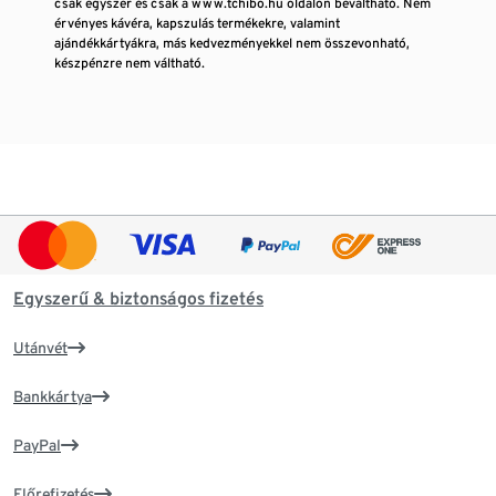
csak egyszer és csak a www.tchibo.hu oldalon beváltható. Nem
érvényes kávéra, kapszulás termékekre, valamint
ajándékkártyákra, más kedvezményekkel nem összevonható,
készpénzre nem váltható.
Egyszerű & biztonságos fizetés
Utánvét
Bankkártya
PayPal
Előrefizetés