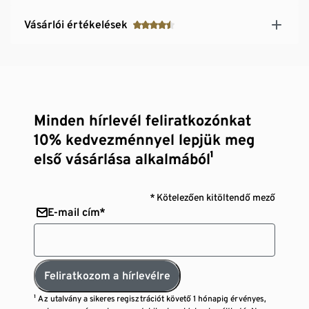
Vásárlói értékelések
Minden hírlevél feliratkozónkat
10% kedvezménnyel lepjük meg
első vásárlása alkalmából¹
* Kötelezően kitöltendő mező
E-mail cím*
Feliratkozom a hírlevélre
¹ Az utalvány a sikeres regisztrációt követő 1 hónapig érvényes,