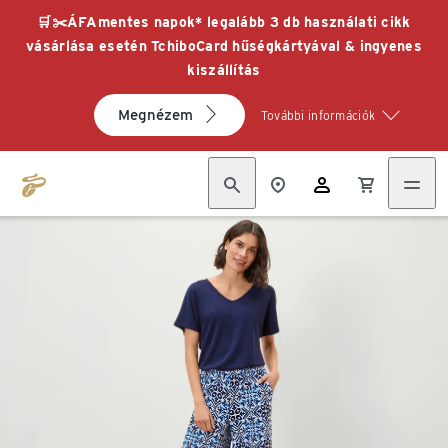
🛒✂️ÁFAmentes napok* legalább 3 db használati cikk
vásárlása esetén TchiboCard hűségkártyával & ingyenes
kiszállítás
Megnézem
További információk