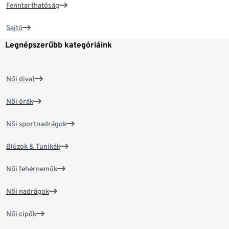
Fenntarthatóság
Sajtó
Legnépszerűbb kategóriáink
Női divat
Női órák
Női sportnadrágok
Blúzok & Tunikák
Női fehérneműk
Női nadrágok
Női cipők