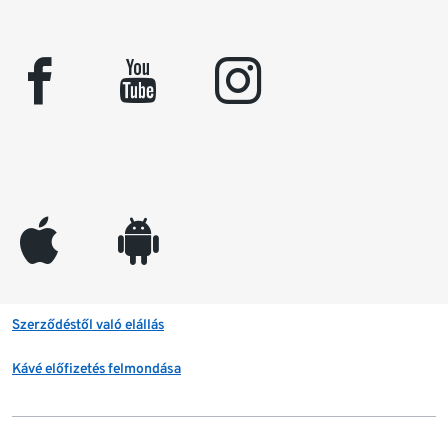
facebook
youtube
instagram
appleinc
android
Szerződéstől való elállás
Kávé előfizetés felmondása