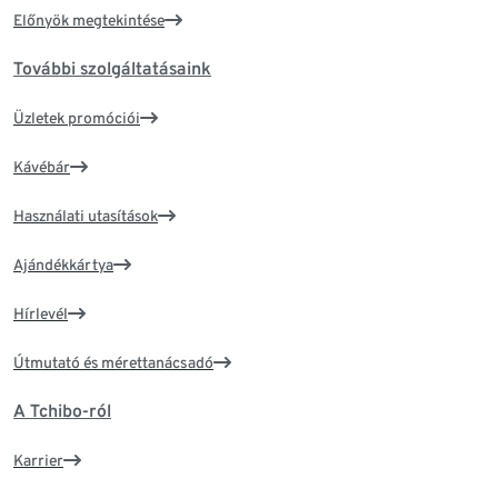
Előnyök megtekintése
További szolgáltatásaink
Üzletek promóciói
Kávébár
Használati utasítások
Ajándékkártya
Hírlevél
Útmutató és mérettanácsadó
A Tchibo-ról
Karrier