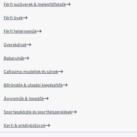
Férfi pulóverek & melegítőfelsők
Férfi övek
Férfi fehérneműk
Gyerekdivat
Babaruhák
Cafissimo modellek és színek
Bőröndök & utazási kiegészítők
Ágyneműk & lepedők
Sporteszközök és sportfelszerelések
Kerti & erkélybútorok