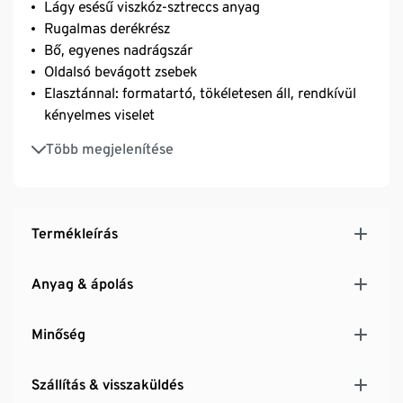
Lágy esésű viszkóz-sztreccs anyag
Rugalmas derékrész
Bő, egyenes nadrágszár
Oldalsó bevágott zsebek
Elasztánnal: formatartó, tökéletesen áll, rendkívül
kényelmes viselet
Nyárias nyomott minta
Több megjelenítése
Termékleírás
Anyag & ápolás
Minőség
Szállítás & visszaküldés