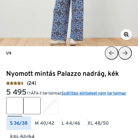
1/6
Nyomott mintás Palazzo nadrág, kék
(24)
5 495
ÁFA-t tartalmaz
Szállítási költséget nem tartalmaz
Ft
S 36/38
M 40/42
L 44/46
XL 48/50
XXL 52/54