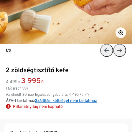
1/3
2 zöldségtisztító kefe
3 995
4 495
Ft
Ft
Ft/darab
1 997
Az elmúlt 30 nap legalacsonyabb ára:
4 495
Ft
ÁFA-t tartalmaz
Szállítási költséget nem tartalmaz
Pillanatnyilag nem kapható