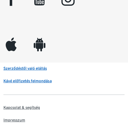
appleinc
android
Szerződéstől való elállás
Kávé előfizetés felmondása
Kapcsolat & segítség
Impresszum