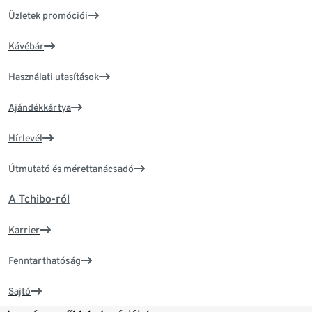
Üzletek promóciói
Kávébár
Használati utasítások
Ajándékkártya
Hírlevél
Útmutató és mérettanácsadó
A Tchibo-ról
Karrier
Fenntarthatóság
Sajtó