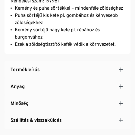
Rendelési szám: 197981
Kemény és puha sörtékkel – mindenféle zöldséghez
Puha sörtéjű kis kefe pl. gombához és kényesebb
zöldségekhez
Kemény sörtéjű nagy kefe pl. répához és
burgonyához
Ezek a zöldségtisztító kefék védik a környezetet.
Termékleírás
Anyag
Minőség
Szállítás & visszaküldés