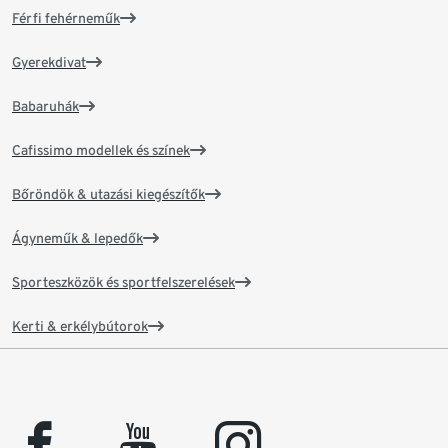
Férfi fehérneműk
Gyerekdivat
Babaruhák
Cafissimo modellek és színek
Bőröndök & utazási kiegészítők
Ágyneműk & lepedők
Sporteszközök és sportfelszerelések
Kerti & erkélybútorok
facebook
youtube
instagram