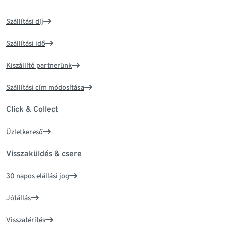
Szállítási díj
Szállítási idő
Kiszállító partnerünk
Szállítási cím módosítása
Click & Collect
Üzletkereső
Visszaküldés & csere
30 napos elállási jog
Jótállás
Visszatérítés