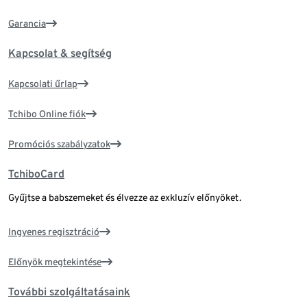
Garancia
Kapcsolat & segítség
Kapcsolati űrlap
Tchibo Online fiók
Promóciós szabályzatok
TchiboCard
Gyűjtse a babszemeket és élvezze az exkluzív előnyöket.
Ingyenes regisztráció
Előnyök megtekintése
További szolgáltatásaink