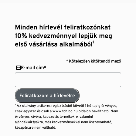
Minden hírlevél feliratkozónkat
10% kedvezménnyel lepjük meg
első vásárlása alkalmából¹
* Kötelezően kitöltendő mező
E-mail cím*
Feliratkozom a hírlevélre
¹ Az utalvány a sikeres regisztrációt követő 1 hónapig érvényes,
csak egyszer és csak a www.tchibo.hu oldalon beváltható. Nem
érvényes kávéra, kapszulás termékekre, valamint
ajándékkártyákra, más kedvezményekkel nem összevonható,
készpénzre nem váltható.