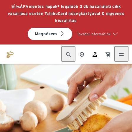
🛒✂️ÁFAmentes napok* legalább 3 db használati cikk
vásárlása esetén TchiboCard hűségkártyával & ingyenes
kiszállítás
Megnézem
További információk