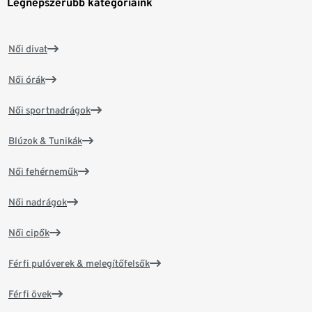
Legnépszerűbb kategóriáink
Női divat
Női órák
Női sportnadrágok
Blúzok & Tunikák
Női fehérneműk
Női nadrágok
Női cipők
Férfi pulóverek & melegítőfelsők
Férfi övek