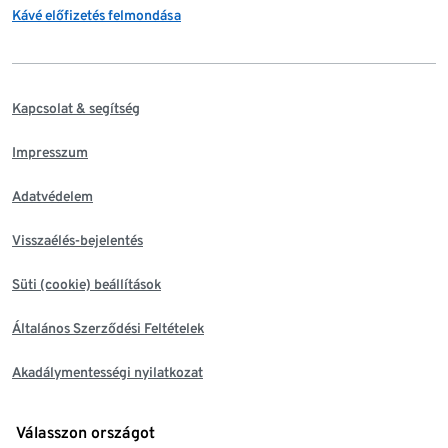
Kávé előfizetés felmondása
Kapcsolat & segítség
Impresszum
Adatvédelem
Visszaélés-bejelentés
Süti (cookie) beállítások
Általános Szerződési Feltételek
Akadálymentességi nyilatkozat
Válasszon országot