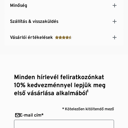
Minőség
Szállítás & visszaküldés
Vásárlói értékelések
Minden hírlevél feliratkozónkat
10% kedvezménnyel lepjük meg
első vásárlása alkalmából¹
* Kötelezően kitöltendő mező
E-mail cím*