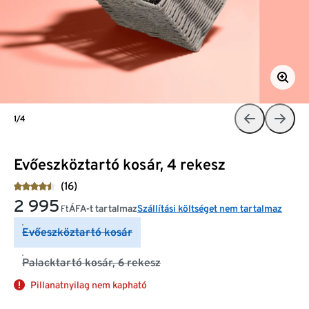
1/4
Evőeszköztartó kosár, 4 rekesz
(16)
2 995
ÁFA-t tartalmaz
Szállítási költséget nem tartalmaz
Ft
Evőeszköztartó kosár
Palacktartó kosár, 6 rekesz
Pillanatnyilag nem kapható