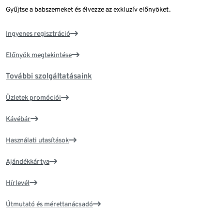
Gyűjtse a babszemeket és élvezze az exkluzív előnyöket.
Ingyenes regisztráció
Előnyök megtekintése
További szolgáltatásaink
Üzletek promóciói
Kávébár
Használati utasítások
Ajándékkártya
Hírlevél
Útmutató és mérettanácsadó