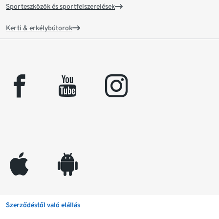
Sporteszközök és sportfelszerelések
Kerti & erkélybútorok
facebook
youtube
instagram
appleinc
android
Szerződéstől való elállás