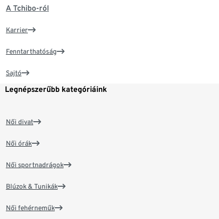
A Tchibo-ról
Karrier
Fenntarthatóság
Sajtó
Legnépszerűbb kategóriáink
Női divat
Női órák
Női sportnadrágok
Blúzok & Tunikák
Női fehérneműk