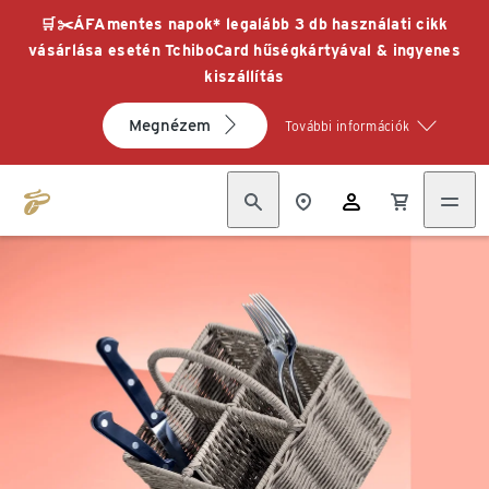
🛒✂️ÁFAmentes napok* legalább 3 db használati cikk
vásárlása esetén TchiboCard hűségkártyával & ingyenes
kiszállítás
Megnézem
További információk