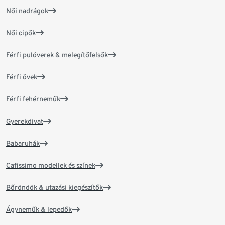
Női nadrágok
Női cipők
Férfi pulóverek & melegítőfelsők
Férfi övek
Férfi fehérneműk
Gyerekdivat
Babaruhák
Cafissimo modellek és színek
Bőröndök & utazási kiegészítők
Ágyneműk & lepedők