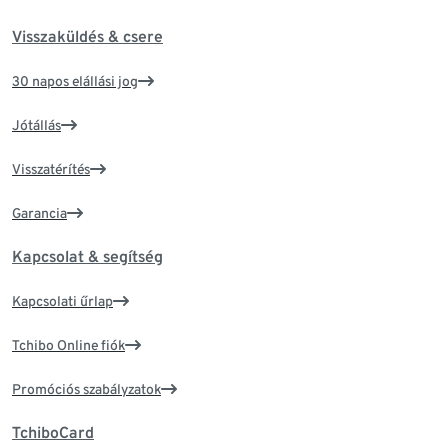
Visszaküldés & csere
30 napos elállási jog
Jótállás
Visszatérítés
Garancia
Kapcsolat & segítség
Kapcsolati űrlap
Tchibo Online fiók
Promóciós szabályzatok
TchiboCard